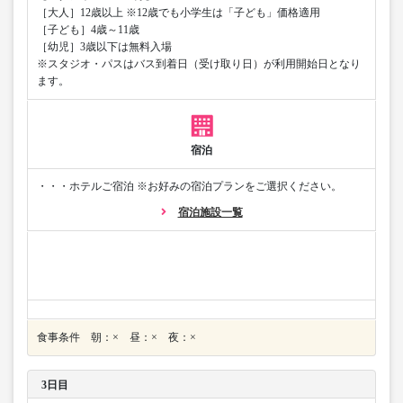
［大人］12歳以上 ※12歳でも小学生は「子ども」価格適用
［子ども］4歳～11歳
［幼児］3歳以下は無料入場
※スタジオ・パスはバス到着日（受け取り日）が利用開始日となり
ます。
宿泊
・・・ホテルご宿泊 ※お好みの宿泊プランをご選択ください。
宿泊施設一覧
食事条件 朝：× 昼：× 夜：×
3日目