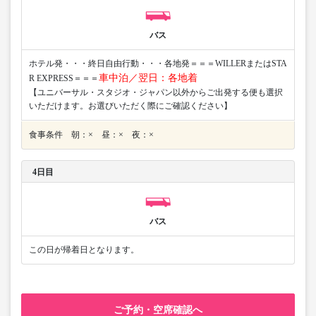
バス
ホテル発・・・終日自由行動・・・各地発＝＝＝WILLERまたはSTA
車中泊／翌日：各地着
R EXPRESS＝＝＝
【ユニバーサル・スタジオ・ジャパン以外からご出発する便も選択
いただけます。お選びいただく際にご確認ください】
食事条件 朝：× 昼：× 夜：×
4日目
バス
この日が帰着日となります。
ご予約・空席確認へ