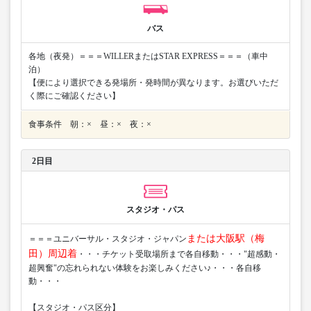
バス
各地（夜発）＝＝＝WILLERまたはSTAR EXPRESS＝＝＝（車中
泊）
【便により選択できる発場所・発時間が異なります。お選びいただ
く際にご確認ください】
食事条件 朝：× 昼：× 夜：×
2日目
スタジオ・パス
または大阪駅（梅
＝＝＝ユニバーサル・スタジオ・ジャパン
田）周辺着
・・・チケット受取場所まで各自移動・・・"超感動・
超興奮"の忘れられない体験をお楽しみください♪・・・各自移
動・・・
【スタジオ・パス区分】