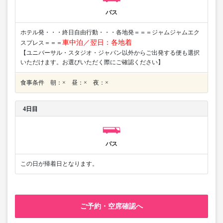
バス
ホテル発・・・終日自由行動・・・各地発＝＝＝ジャムジャムエク
車中泊／翌日：各地着
スプレス＝＝＝
【ユニバーサル・スタジオ・ジャパン以外からご出発する便も選択
いただけます。お選びいただく際にご確認ください】
食事条件 朝：× 昼：× 夜：×
4日目
バス
この日が帰着日となります。
ご予約・空席確認へ