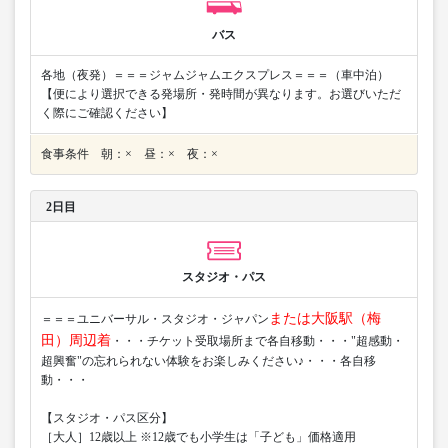
バス
各地（夜発）＝＝＝ジャムジャムエクスプレス＝＝＝（車中泊）
【便により選択できる発場所・発時間が異なります。お選びいただ
く際にご確認ください】
食事条件 朝：× 昼：× 夜：×
2日目
スタジオ・パス
または大阪駅（梅
＝＝＝ユニバーサル・スタジオ・ジャパン
田）周辺着
・・・チケット受取場所まで各自移動・・・"超感動・
超興奮"の忘れられない体験をお楽しみください♪・・・各自移
動・・・
【スタジオ・パス区分】
［大人］12歳以上 ※12歳でも小学生は「子ども」価格適用