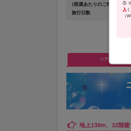
⑤ 
1部屋あたりのご利用人数
入
く
旅行日数
（W
ツアー内容
地上138m、32