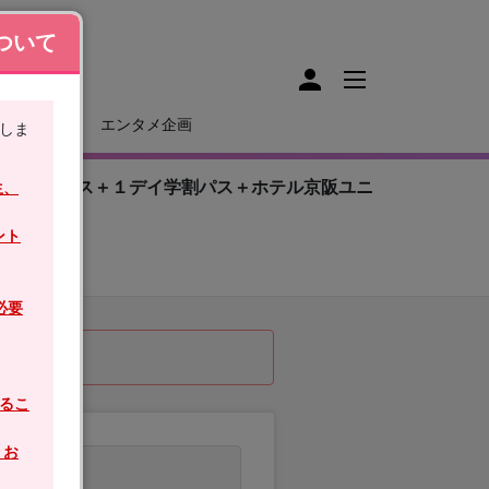
ついて
後鉄道
エンタメ企画
しま
往復夜行バス＋１デイ学割パス＋ホテル京阪ユニ
生、
ント
必要
るこ
、お