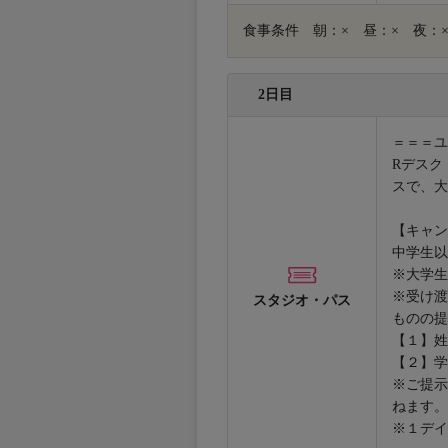
食事条件 朝：× 昼：× 夜：
2日目
＝＝＝ユ
Rデスク
スで、大
【キャン
中学生以
※大学生
※受け渡
スタジオ・パス
ものの提
【１】姓
【２】学
※ご提示
ねます。
※１デイ