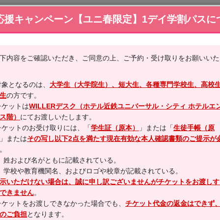
応援キャンペーン【ユニ春限定】1デイ学割パスに
ー・ホテル
フェリー
観光ツアー
京都丹
下内容をご確認いただき、ご同意の上、ご予約・受け取りをお願いいた
べて １，０００円お得「ユニ春学割パス」付き！【愛媛発】
対象となるのは、
大学生（大学院生）、短大生、各種専門学校生、高校
生
の方です。
チケットは
WILLERデスク（ホテル近鉄ユニバーサル・シティ ホテルエ
ユニバーサル・スタジオ・ジャパンへの旅１泊４日
ス階）
にてお渡しいたします。
チケットのお受け取りには、「
学生証（原本）
」または「
生徒手帳（原
」または
その写し以下2点を満たす現在有効な本人確認書類のご提示が
。
】姓および名がともに記載されている。
掲載期間外の為、販売を受け付けておりません。
】学校や教育機関名、およびロゴや校章が記載されている。
示いただけない場合は、誠に申し訳ございませんがチケットをお渡しす
できません
。
チケットをお渡しできなかった場合でも、
チケット代金の返金はできず
2026/01/30(金)～2026/04/05(日)
のご負担
となります。