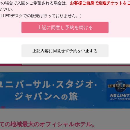
その場合で入園をご希望される場合は、
お客様ご自身で別途チケットを
2～6名
ださい。
4日間
ILLERデスクでの販売は行っておりません。）
上記に同意し予約を続ける
ご予約・空席確認へ
上記内容に同意せず予約を中止する
旅行条件
階建ての地域最大のオフィシャルホテル。