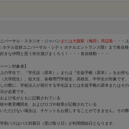
×
ニバーサル・スタジオ・ジャパン
または大阪駅（梅田）周辺着
・・・ユ
：ホテル近鉄ユニバーサル・シティ ホテルエントランス階）まで各自
好きな仲間と思う存分遊びまくろう！・・・各自移動・・・
ペーン対象者】
上の学生で、『学生証（原本）』または『生徒手帳（原本）』をお持ち
（大学院生）、短大生、各種専門学校生、高校生、中学生が対象です。
しの際に、学校法人が発行する学生証または生徒手帳の原本またはその
示が必要です。
および名がともに記載されている
校や教育機関名、およびロゴや校章が記載されている
いただけない場合は、チケットをお渡しすることができません。その際
学割パスはバス到着日（受け取り日）が利用開始日となります。