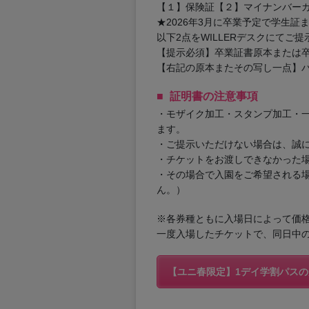
【１】保険証【２】マイナンバー
★2026年3月に卒業予定で学生
以下2点をWILLERデスクにてご
【提示必須】卒業証書原本または
【右記の原本またその写し一点】
証明書の注意事項
・モザイク加工・スタンプ加工・
ます。
・ご提示いただけない場合は、誠
・チケットをお渡しできなかった場
・その場合で入園をご希望される場
ん。）
※各券種ともに入場日によって価
一度入場したチケットで、同日中
【ユニ春限定】1デイ学割パス