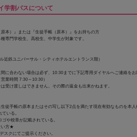
イ学割パスについて
（原本）』または『生徒手帳（原本）』をお持ちの方
各種専門学校生、高校生、中学生が対象です。
ホテル近鉄ユニバーサル・シティホテルエントランス階）
間に合わない場合は必ず、10:30までに下記専用ダイヤルへご連絡を
営業時間 7:30～10:30）
合は受け渡しはできません。その際の返金も出来かねます。
は生徒手帳の原本またはその写し以下2点を満たす現在有効なものを本人
れている。
ロゴや校章が記載されている。
ない方★
Rデスクにてご提示ください。