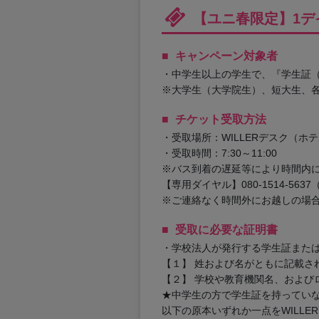
【ユニ春限定】1デ
キャンペーン対象者
・中学生以上の学生で、『学生証
※大学生（大学院生）、短大生、
チケット受取方法
・受取場所：WILLERデスク（
・受取時間：7:30～11:00
※バス到着の遅延等により時間内に
【専用ダイヤル】080-1514-5637（
※ご連絡なく時間外にお越しの場
受取に必要な証明書
・学校法人が発行する学生証また
【１】 姓および名がともに記載さ
【２】 学校や教育機関名、および
★中学生の方で学生証を持ってい
以下の原本いずれか一点をWILLE