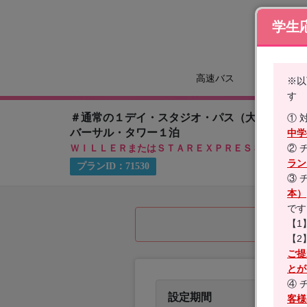
学生
高速バス
ツア
※以
す
＃通常の１デイ・スタジオ・パス（大人）と比
① 
バーサル・タワー１泊
中学
② 
ＷＩＬＬＥＲまたはＳＴＡＲＥＸＰＲＥＳＳで行く！
ラン
プランID：
71530
③ 
本）
です
【1
【2
ご提
とが
④ 
設定期間
客様