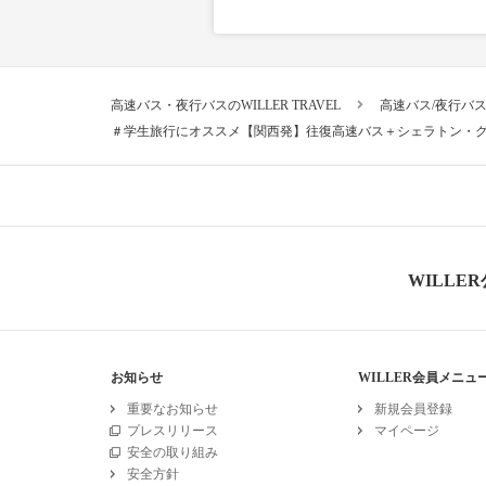
高速バス・夜行バスのWILLER TRAVEL
高速バス/夜行バ
＃学生旅行にオススメ【関西発】往復高速バス＋シェラトン・
WILLE
お知らせ
WILLER会員メニュ
重要なお知らせ
新規会員登録
プレスリリース
マイページ
安全の取り組み
安全方針