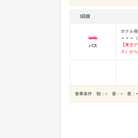
3日目
ホテル発
＝＝＝（
【東京デ
バス
ス）から
食事条件 朝：× 昼：× 夜：