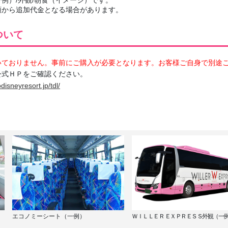
額から追加代金となる場合があります。
ついて
いておりません。事前にご購入が必要となります。お客様ご自身で別途
公式ＨＰをご確認ください。
disneyresort.jp/tdl/
エコノミーシート（一例）
ＷＩＬＬＥＲ ＥＸＰＲＥＳＳ外観（一