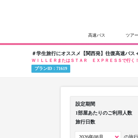
高速バス
ツア
＃学生旅行にオススメ【関西発】往復高速バス
ＷＩＬＬＥＲまたはＳＴＡＲ ＥＸＰＲＥＳＳで行く
プランID：
71619
設定期間
1部屋あたりのご利用人数
旅行日数
の旅