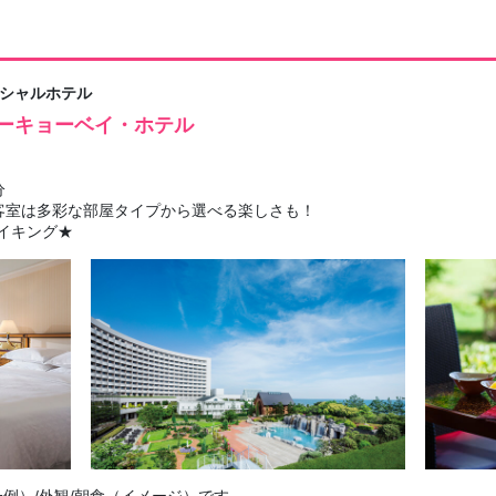
ィシャルホテル
ーキョーベイ・ホテル
分
客室は多彩な部屋タイプから選べる楽しさも！
イキング★
例）/外観/朝食（イメージ）です。