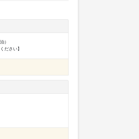
泊）
ください】