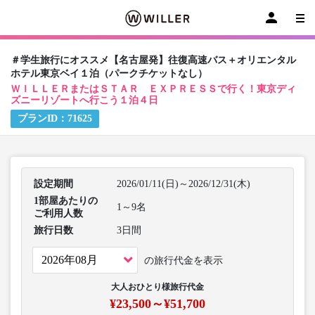
＃学生旅行にオススメ【名古屋発】往復高速バス＋オリエンタル
ホテル東京ベイ１泊（パークチケットなし）
ＷＩＬＬＥＲまたはＳＴＡＲ ＥＸＰＲＥＳＳで行く！東京ディ
ズニーリゾートへ行こう１泊４日
プランID：
71625
設定期間
2026/01/11(日)～2026/12/31(木)
1部屋あたりの
1～9名
ご利用人数
旅行日数
3日間
の旅行代金を表示
大人おひとり様旅行代金
¥23,500～¥51,700