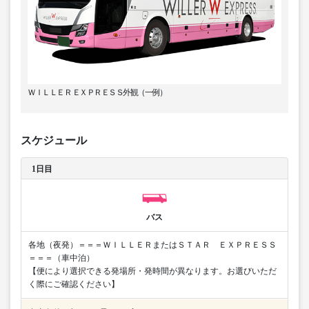
ＷＩＬＬＥＲ ＥＸＰＲＥＳＳ外観（一例）
スケジュール
1日目
バス
各地（夜発）＝＝＝ＷＩＬＬＥＲまたはＳＴＡＲ ＥＸＰＲＥＳＳ
＝＝＝（車中泊）
【便により選択できる発場所・発時間が異なります。お選びいただ
く際にご確認ください】