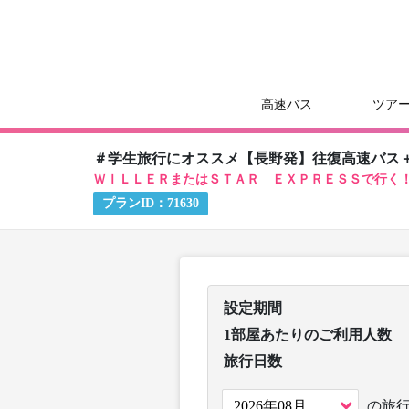
高速バス
ツア
＃学生旅行にオススメ【長野発】往復高速バス
ＷＩＬＬＥＲまたはＳＴＡＲ ＥＸＰＲＥＳＳで行く
プランID：
71630
設定期間
1部屋あたりのご利用人数
旅行日数
の旅