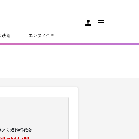
後鉄道
エンタメ企画
ひとり様旅行代金
050～¥43,700