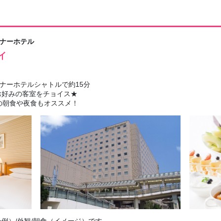
ナーホテル
イ
ナーホテルシャトルで約15分
お好みの客室をチョイス★
の朝食や夜食もオススメ！
例）/外観/朝食（イメージ）です。