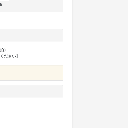
例）
泊）
ください】