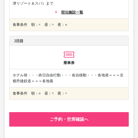
津リゾート＆スパ）まで
宿泊施設一覧
食事条件 朝：× 昼：× 夜：○
2日目
乗車券
ホテル発・・・終日自由行動・・・各自移動・・・各地発＝＝＝京
都丹後鉄道＝＝＝各地着
食事条件 朝：○ 昼：× 夜：×
ご予約・空席確認へ