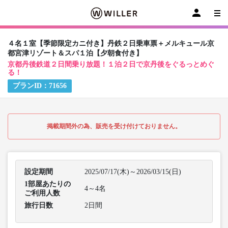
４名１室【季節限定カニ付き】丹鉄２日乗車票＋メルキュール京
都宮津リゾート＆スパ１泊【夕朝食付き】
京都丹後鉄道２日間乗り放題！１泊２日で京丹後をぐるっとめぐ
る！
プランID：
71656
掲載期間外の為、販売を受け付けておりません。
設定期間
2025/07/17(木)～2026/03/15(日)
1部屋あたりの
4～4名
ご利用人数
旅行日数
2日間