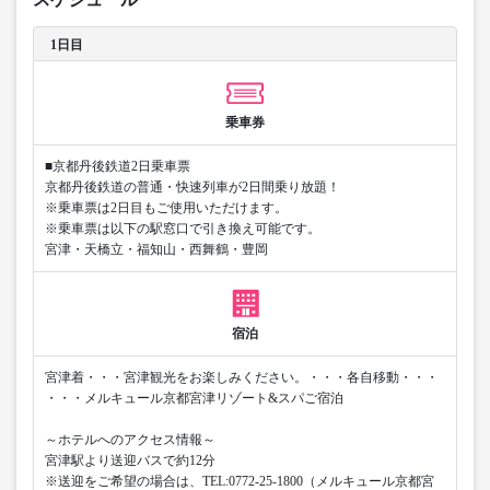
1日目
乗車券
■京都丹後鉄道2日乗車票
京都丹後鉄道の普通・快速列車が2日間乗り放題！
※乗車票は2日目もご使用いただけます。
※乗車票は以下の駅窓口で引き換え可能です。
宮津・天橋立・福知山・西舞鶴・豊岡
宿泊
宮津着・・・宮津観光をお楽しみください。・・・各自移動・・・
・・・メルキュール京都宮津リゾート&スパご宿泊
～ホテルへのアクセス情報～
宮津駅より送迎バスで約12分
※送迎をご希望の場合は、TEL:0772-25-1800（メルキュール京都宮