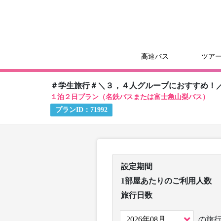
高速バス
ツア
＃学生旅行＃＼３，４人グループにおすすめ！
１泊２日プラン（名鉄バスまたは富士急山梨バス）
プランID：
71992
設定期間
1部屋あたりのご利用人数
旅行日数
の旅