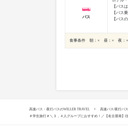
ホテル・
【バスは
【バス乗
バス
【バスの
食事条件 朝：× 昼：× 夜：
高速バス・夜行バスのWILLER TRAVEL
高速バス/夜行バ
＃学生旅行＃＼３，４人グループにおすすめ！／【名古屋発】