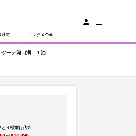
後鉄道
エンタメ企画
レジーナ河口湖 １泊
ひとり様旅行代金
700～¥44,090