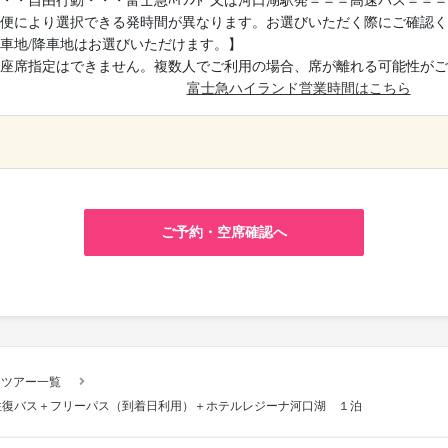
・・自由行動・・・富士急ﾊｲﾗﾝﾄﾞ又は河口湖駅発＝＝＝高速バス＝＝
便により選択できる発時間が異なります。お選びいただく際にご確認く
車地/降車地はお選びいただけます。】
座席指定はできません。複数人でご利用の場合、席が離れる可能性がご
富士急ハイランド営業時間はこちら
×
ご予約・空席確認へ
スツアー一覧
往復バス＋フリーパス（到着日利用）＋ホテルレジーナ河口湖 １泊