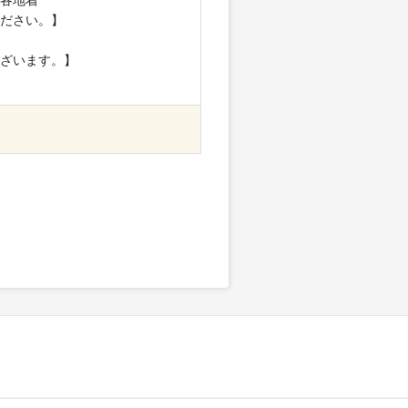
＝各地着
ださい。】
ざいます。】