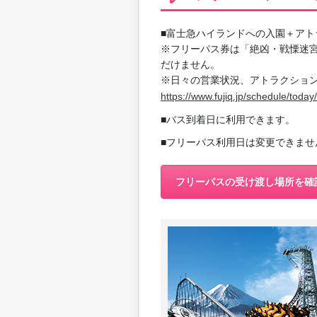
■富士急ハイランドへの入園＋アト
※フリーパス券は「絶凶・戦慄迷
だけません。
※日々の営業状況、アトラクショ
https://www.fujiq.jp/schedule/today/
■バス到着日に利用できます。
■フリーパス利用日は変更できませ
フリーパスの受け渡し場所を確