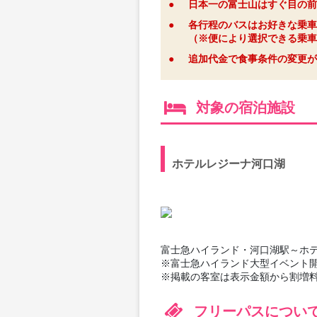
●
日本一の富士山はすぐ目の前
●
各行程のバスはお好きな乗車
（※便により選択できる乗車
●
追加代金で食事条件の変更が
対象の宿泊施設
ホテルレジーナ河口湖
富士急ハイランド・河口湖駅～ホ
※富士急ハイランド大型イベント
※掲載の客室は表示金額から割増
フリーパスについ