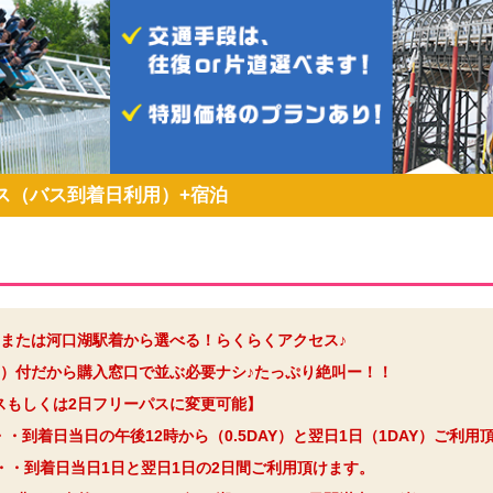
ス（バス到着日利用）+宿泊
または河口湖駅着から選べる！らくらくアクセス♪
）付だから購入窓口で並ぶ必要ナシ♪たっぷり絶叫ー！！
パスもしくは2日フリーパスに変更可能】
・・到着日当日の午後12時から（0.5DAY）と翌日1日（1DAY）ご利用
・・到着日当日1日と翌日1日の2日間ご利用頂けます。