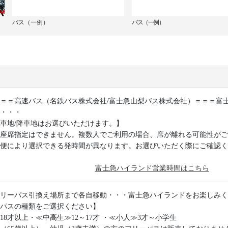
バス（一例）
バス（一例）
＝＝高速バス（名鉄バス株式会社/富士急山梨バス株式会社）＝＝＝富士急
・・・
車地/降車地はお選びいただけます。】
座席指定はできません。複数人でご利用の場合、席が離れる可能性がご
便により選択できる発時間が異なります。お選びいただく際にご確認く
富士急ハイランド営業時間はこちら
リーパス引換え場所まで各自移動・・・富士急ハイランドをお楽しみく
パスの種類をご選択ください】
18才以上・≪中高生≫12～17才 ・≪小人≫3才～小学生