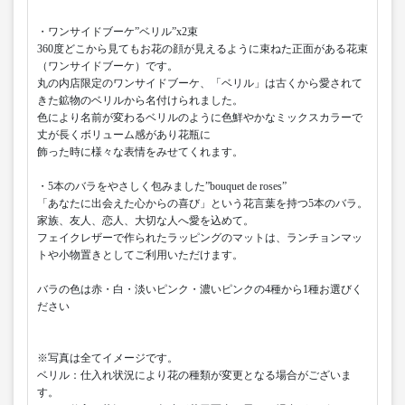
・ワンサイドブーケ”ベリル”x2束
360度どこから見てもお花の顔が見えるように束ねた正面がある花束
（ワンサイドブーケ）です。
丸の内店限定のワンサイドブーケ、「ベリル」は古くから愛されて
きた鉱物のベリルから名付けられました。
色により名前が変わるベリルのように色鮮やかなミックスカラーで
丈が長くボリューム感があり花瓶に
飾った時に様々な表情をみせてくれます。
・5本のバラをやさしく包みました”bouquet de roses”
「あなたに出会えた心からの喜び」という花言葉を持つ5本のバラ。
家族、友人、恋人、大切な人へ愛を込めて。
フェイクレザーで作られたラッピングのマットは、ランチョンマッ
トや小物置きとしてご利用いただけます。
バラの色は赤・白・淡いピンク・濃いピンクの4種から1種お選びく
ださい
※写真は全てイメージです。
ベリル：仕入れ状況により花の種類が変更となる場合がございま
す。