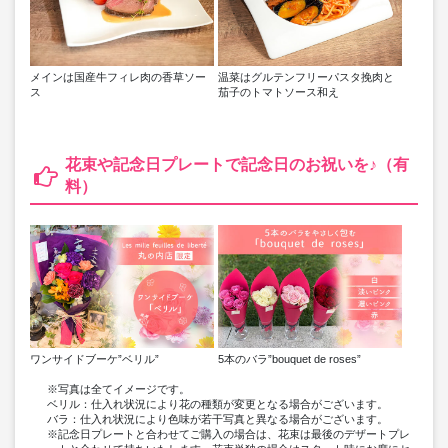
温菜はグルテンフリーパスタ挽肉と
メインは国産牛フィレ肉の香草ソー
茄子のトマトソース和え
ス
花束や記念日プレートで記念日のお祝いを♪（有
料）
ワンサイドブーケ”ベリル”
5本のバラ”bouquet de roses”
※写真は全てイメージです。
ベリル：仕入れ状況により花の種類が変更となる場合がございます。
バラ：仕入れ状況により色味が若干写真と異なる場合がございます。
※記念日プレートと合わせてご購入の場合は、花束は最後のデザートプレ