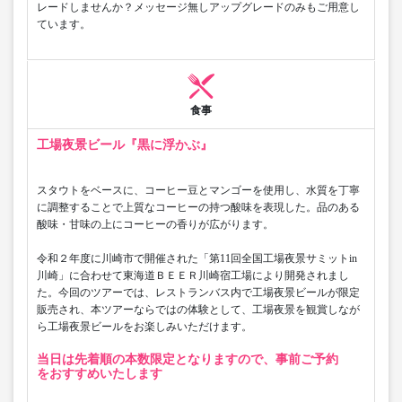
レードしませんか？メッセージ無しアップグレードのみもご用意し
ています。
食事
工場夜景ビール『黒に浮かぶ』
スタウトをベースに、コーヒー豆とマンゴーを使用し、水質を丁寧
に調整することで上質なコーヒーの持つ酸味を表現した。品のある
酸味・甘味の上にコーヒーの香りが広がります。
令和２年度に川崎市で開催された「第11回全国工場夜景サミットin
川崎」に合わせて東海道ＢＥＥＲ川崎宿工場により開発されまし
た。今回のツアーでは、レストランバス内で工場夜景ビールが限定
販売され、本ツアーならではの体験として、工場夜景を観賞しなが
ら工場夜景ビールをお楽しみいただけます。
当日は先着順の本数限定となりますので、事前ご予約
をおすすめいたします