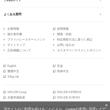
よくある質問
企業情報
採用情報
旅行条件書
標識・約款
プライバシーステートメント
特定商取引法に基づく表記
サイトマップ
お問い合わせ
広告掲載について
カスタマーハラスメントポリシー
English
한글
繁體中文
简体中文
Tiếng việt
WILLER Group
WILLER EXPRESS
京都丹後鉄道
WILLER ACROSS
×
Copyright © WILLER MARKETING CORPORATION All Rights Reserved.
当サイトのご利用を続けることにより、Cookieの使用に同意いただ