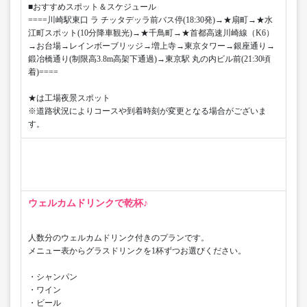
■おすすめスポット＆スケジュール
====川崎駅東口 ラ チッタデッラ前バス停(18:30発)→★扇町→★水
江町スポット(10分降車観光)→★千鳥町→★首都高速川崎線（K6）
→お台場→レインボーブリッジ→増上寺→東京タワー→銀座通り→
鍛冶橋通り(制限高3.8m高架下通過)→東京駅 丸の内ビル前(21:30頃
着)====
★は工場夜景スポット
※道路状況によりコースや到着時刻が変更となる場合がございま
す。
ウェルカムドリンクで乾杯♪
人数分のウェルカムドリンク付きのプランです。
メニュー表からグラスドリンクを1杯ずつお選びください。
・シャンパン
・ワイン
・ビール