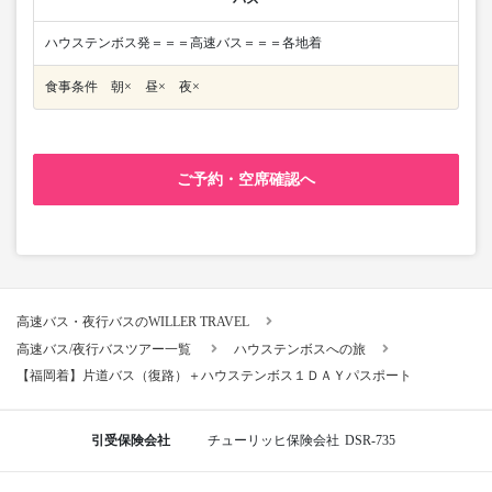
ハウステンボス発＝＝＝高速バス＝＝＝各地着
食事条件 朝× 昼× 夜×
ご予約・空席確認へ
高速バス・夜行バスのWILLER TRAVEL
高速バス/夜行バスツアー一覧
ハウステンボスへの旅
【福岡着】片道バス（復路）＋ハウステンボス１ＤＡＹパスポート
引受保険会社
チューリッヒ保険会社
DSR-735