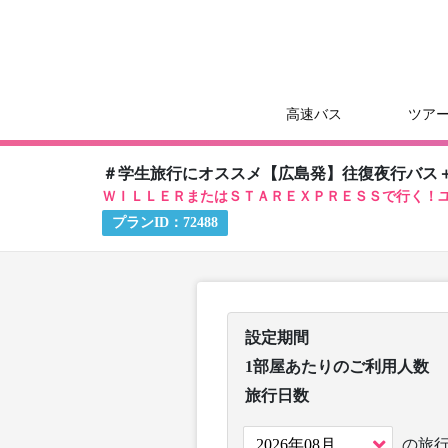
高速バス
ツア
＃学生旅行にオススメ【広島発】往復夜行バス
ＷＩＬＬＥＲまたはＳＴＡＲＥＸＰＲＥＳＳで行く！
プランID：
72488
設定期間
1部屋あたりのご利用人数
旅行日数
の旅