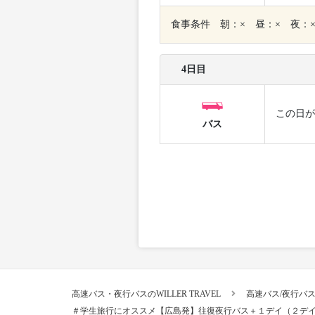
食事条件 朝：× 昼：× 夜：
4日目
この日が
バス
高速バス・夜行バスのWILLER TRAVEL
高速バス/夜行バ
＃学生旅行にオススメ【広島発】往復夜行バス＋１デイ（２デ