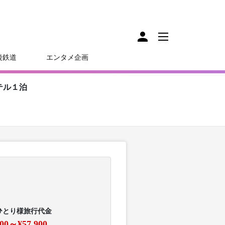
後鉄道
エンタメ企画
テル１泊
ひとり様旅行代金
600～¥57,900