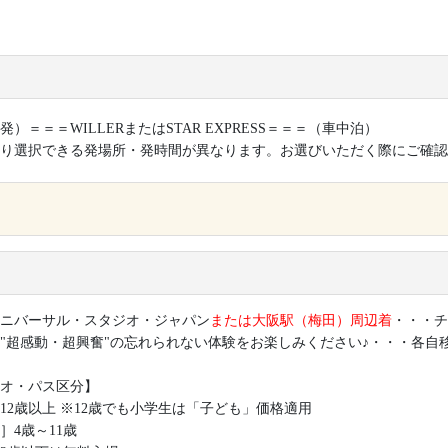
発）＝＝＝WILLERまたはSTAR EXPRESS＝＝＝（車中泊）
り選択できる発場所・発時間が異なります。お選びいただく際にご確認
×
ニバーサル・スタジオ・ジャパン
または大阪駅（梅田）周辺着
・・・チ
"超感動・超興奮"の忘れられない体験をお楽しみください♪・・・各自
オ・パス区分】
12歳以上 ※12歳でも小学生は「子ども」価格適用
］4歳～11歳