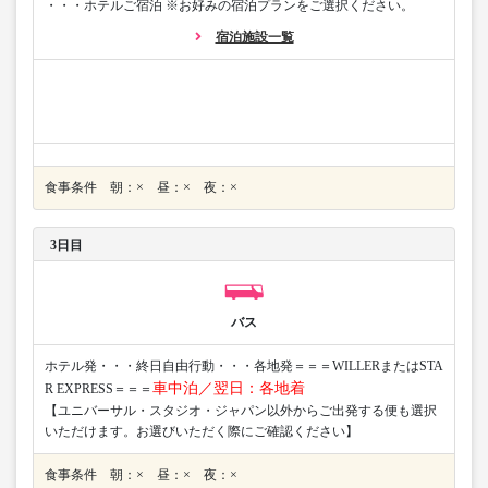
・・・ホテルご宿泊 ※お好みの宿泊プランをご選択ください。
宿泊施設一覧
食事条件 朝：× 昼：× 夜：×
3日目
バス
ホテル発・・・終日自由行動・・・各地発＝＝＝WILLERまたはSTA
車中泊／翌日：各地着
R EXPRESS＝＝＝
【ユニバーサル・スタジオ・ジャパン以外からご出発する便も選択
いただけます。お選びいただく際にご確認ください】
食事条件 朝：× 昼：× 夜：×