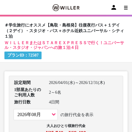
＃学生旅行にオススメ【鳥取・島根発】往復夜行バス＋１デイ
（２デイ）・スタジオ・パス＋ホテル近鉄ユニバーサル・シティ
１泊
ＷＩＬＬＥＲまたはＳＴＡＲＥＸＰＲＥＳＳで行く！ユニバーサ
ル・スタジオ・ジャパンへの旅１泊４日
プランID：
72507
設定期間
2026/04/01(水)～2026/12/31(木)
1部屋あたりの
2～6名
ご利用人数
旅行日数
4日間
の旅行代金を表示
大人おひとり様旅行代金