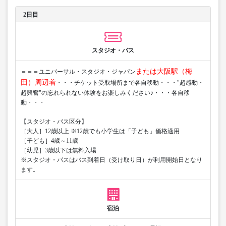
2日目
スタジオ・パス
または大阪駅（梅
＝＝＝ユニバーサル・スタジオ・ジャパン
田）周辺着
・・・チケット受取場所まで各自移動・・・"超感動・
超興奮"の忘れられない体験をお楽しみください♪・・・各自移
動・・・
【スタジオ・パス区分】
［大人］12歳以上 ※12歳でも小学生は「子ども」価格適用
［子ども］4歳～11歳
［幼児］3歳以下は無料入場
※スタジオ・パスはバス到着日（受け取り日）が利用開始日となり
ます。
宿泊