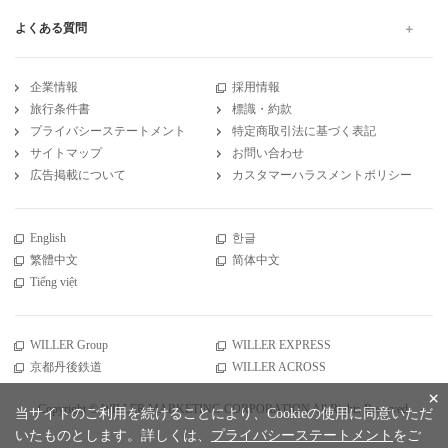
よくある質問
企業情報
採用情報
旅行条件書
標識・約款
プライバシーステートメント
特定商取引法に基づく表記
サイトマップ
お問い合わせ
広告掲載について
カスタマーハラスメントポリシー
English
한글
繁體中文
简体中文
Tiếng việt
WILLER Group
WILLER EXPRESS
京都丹後鉄道
WILLER ACROSS
×
Copyright © WILLER MARKETING CORPORATION All Rights Reserved.
当サイトのご利用を続けることにより、Cookieの使用に同意いただ
いたものとします。詳しくは、
プライバシーステートメント
をご