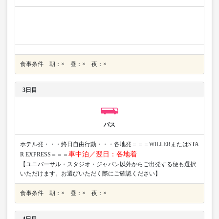
食事条件 朝：× 昼：× 夜：×
3日目
バス
ホテル発・・・終日自由行動・・・各地発＝＝＝WILLERまたはSTA
車中泊／翌日：各地着
R EXPRESS＝＝＝
【ユニバーサル・スタジオ・ジャパン以外からご出発する便も選択
いただけます。お選びいただく際にご確認ください】
食事条件 朝：× 昼：× 夜：×