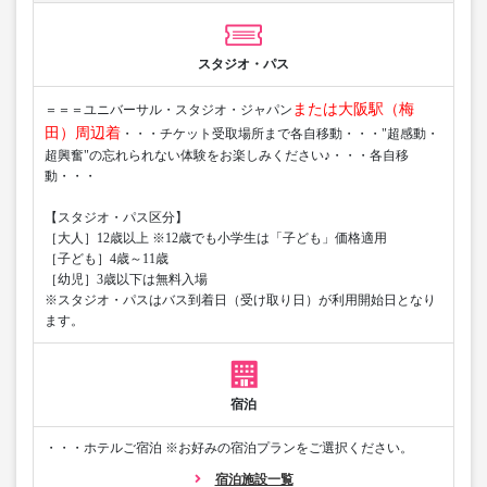
スタジオ・パス
または大阪駅（梅
＝＝＝ユニバーサル・スタジオ・ジャパン
田）周辺着
・・・チケット受取場所まで各自移動・・・"超感動・
超興奮"の忘れられない体験をお楽しみください♪・・・各自移
動・・・
【スタジオ・パス区分】
［大人］12歳以上 ※12歳でも小学生は「子ども」価格適用
［子ども］4歳～11歳
［幼児］3歳以下は無料入場
※スタジオ・パスはバス到着日（受け取り日）が利用開始日となり
ます。
宿泊
・・・ホテルご宿泊 ※お好みの宿泊プランをご選択ください。
宿泊施設一覧