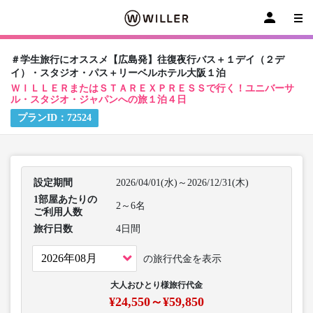
＃学生旅行にオススメ【広島発】往復夜行バス＋１デイ（２デ
イ）・スタジオ・パス＋リーベルホテル大阪１泊
ＷＩＬＬＥＲまたはＳＴＡＲＥＸＰＲＥＳＳで行く！ユニバーサ
ル・スタジオ・ジャパンへの旅１泊４日
プランID：
72524
設定期間
2026/04/01(水)～2026/12/31(木)
1部屋あたりの
2～6名
ご利用人数
旅行日数
4日間
の旅行代金を表示
大人おひとり様旅行代金
¥24,550～¥59,850