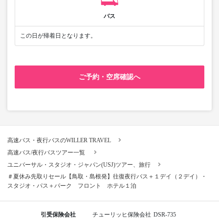
バス
この日が帰着日となります。
ご予約・空席確認へ
高速バス・夜行バスのWILLER TRAVEL
高速バス/夜行バスツアー一覧
ユニバーサル・スタジオ・ジャパン(USJ)ツアー、旅行
＃夏休み先取りセール【鳥取・島根発】往復夜行バス＋１デイ（２デイ）・
スタジオ・パス＋パーク フロント ホテル１泊
引受保険会社
チューリッヒ保険会社
DSR-735