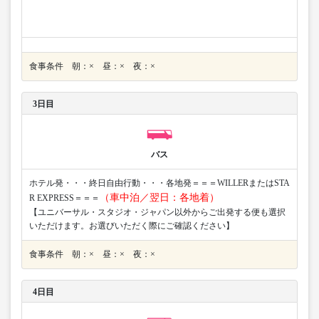
食事条件 朝：× 昼：× 夜：×
3日目
バス
ホテル発・・・終日自由行動・・・各地発＝＝＝WILLERまたはSTA
（車中泊／翌日：各地着）
R EXPRESS＝＝＝
【ユニバーサル・スタジオ・ジャパン以外からご出発する便も選択
いただけます。お選びいただく際にご確認ください】
食事条件 朝：× 昼：× 夜：×
4日目