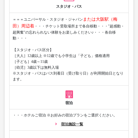
スタジオ・パス
または大阪駅（梅
＝＝＝ユニバーサル・スタジオ・ジャパン
田）周辺着
・・・チケット受取場所まで各自移動・・・"超感動・
超興奮"の忘れられない体験をお楽しみください♪・・・各自移
動・・・
【スタジオ・パス区分】
［大人］12歳以上 ※12歳でも小学生は「子ども」価格適用
［子ども］4歳～11歳
［幼児］3歳以下は無料入場
※スタジオ・パスはバス到着日（受け取り日）が利用開始日となり
ます。
宿泊
・・・ホテルご宿泊 ※お好みの宿泊プランをご選択ください。
宿泊施設一覧