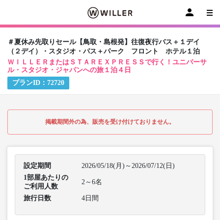
＃夏休み先取りセール【鳥取・島根発】往復夜行バス＋１デイ
（２デイ）・スタジオ・パス＋パーク フロント ホテル１泊
ＷＩＬＬＥＲまたはＳＴＡＲＥＸＰＲＥＳＳで行く！ユニバーサ
ル・スタジオ・ジャパンへの旅１泊４日
プランID：
72720
掲載期間外の為、販売を受け付けておりません。
設定期間
2026/05/18(月)～2026/07/12(日)
1部屋あたりの
2～6名
ご利用人数
旅行日数
4日間