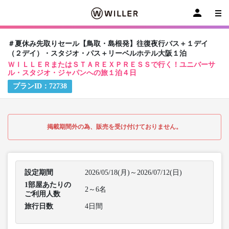
＃夏休み先取りセール【鳥取・島根発】往復夜行バス＋１デイ
（２デイ）・スタジオ・パス＋リーベルホテル大阪１泊
ＷＩＬＬＥＲまたはＳＴＡＲＥＸＰＲＥＳＳで行く！ユニバーサ
ル・スタジオ・ジャパンへの旅１泊４日
プランID：
72738
掲載期間外の為、販売を受け付けておりません。
設定期間
2026/05/18(月)～2026/07/12(日)
1部屋あたりの
2～6名
ご利用人数
旅行日数
4日間