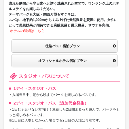
訪れた瞬間から非日常へと誘う洗練された空間で、ワンランク上のホテ
ルステイをお楽しみください。
テーマパークも大阪・関西万博もすぐそば。
スパは、地下約1,000mからくみ上げた天然温泉を贅沢に使用。女性に
とって美肌効果が期待できる炭酸風呂と露天風呂、サウナを完備。
ホテルの詳細はこちら
往路バス＋宿泊プラン
オフィシャルホテル宿泊プラン
スタジオ・パスについて
1デイ・スタジオ・パス
・入場当日中、朝から晩までパークを楽しめるパスです。
2デイ・スタジオ・パス（追加代金発生）
・1日じゃ足りない方向け！連続した2日間まるっと遊んで、パークをも
っと楽しめるパスです。
※1日目に入場しなかった場合でも2日目の入場は可能です。