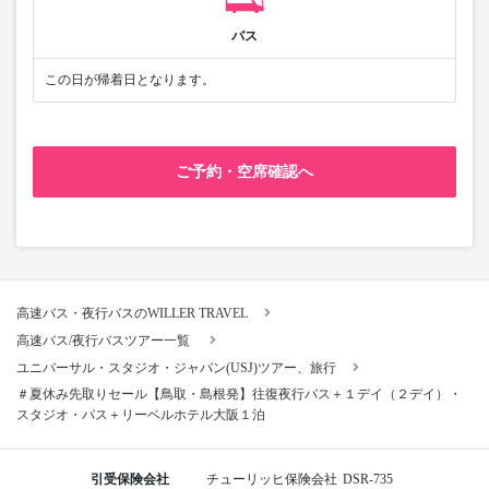
バス
この日が帰着日となります。
ご予約・空席確認へ
高速バス・夜行バスのWILLER TRAVEL
高速バス/夜行バスツアー一覧
ユニバーサル・スタジオ・ジャパン(USJ)ツアー、旅行
＃夏休み先取りセール【鳥取・島根発】往復夜行バス＋１デイ（２デイ）・
スタジオ・パス＋リーベルホテル大阪１泊
引受保険会社
チューリッヒ保険会社
DSR-735