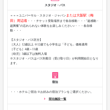
スタジオ・パス
または大阪駅（梅
＝＝＝ユニバーサル・スタジオ・ジャパン
田）周辺着
・・・チケット受取場所まで各自移動・・・"超感動・
超興奮"の忘れられない体験をお楽しみください♪・・・各自移
動・・・
【スタジオ・パス区分】
［大人］12歳以上 ※12歳でも小学生は「子ども」価格適用
［子ども］4歳～11歳
［幼児］3歳以下は無料入場
※スタジオ・パスはバス到着日（受け取り日）が利用開始日となり
ます。
宿泊
・・・ホテルご宿泊 ※お好みの宿泊プランをご選択ください。
宿泊施設一覧