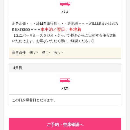
バス
ホテル発・・・終日自由行動・・・各地発＝＝＝WILLERまたはSTA
車中泊／翌日：各地着
R EXPRESS＝＝＝
【ユニバーサル・スタジオ・ジャパン以外からご出発する便も選択
いただけます。お選びいただく際にご確認ください】
食事条件 朝：× 昼：× 夜：×
4日目
バス
この日が帰着日となります。
ご予約・空席確認へ