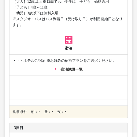
［大人］12歳以上 ※12歳でも小学生は「子ども」価格適用
［子ども］4歳～11歳
［幼児］3歳以下は無料入場
※スタジオ・パスはバス到着日（受け取り日）が利用開始日となり
ます。
宿泊
・・・ホテルご宿泊 ※お好みの宿泊プランをご選択ください。
宿泊施設一覧
食事条件 朝：× 昼：× 夜：×
3日目