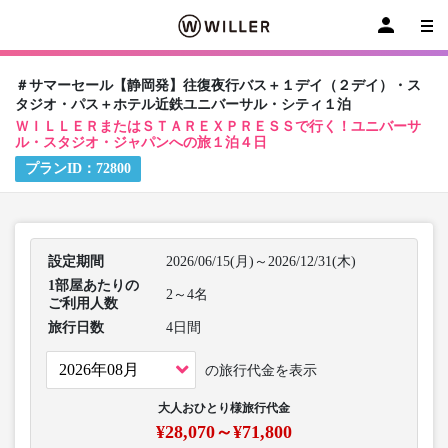
＃サマーセール【静岡発】往復夜行バス＋１デイ（２デイ）・ス
タジオ・パス＋ホテル近鉄ユニバーサル・シティ１泊
ＷＩＬＬＥＲまたはＳＴＡＲＥＸＰＲＥＳＳで行く！ユニバーサ
ル・スタジオ・ジャパンへの旅１泊４日
プランID：
72800
設定期間
2026/06/15(月)～2026/12/31(木)
1部屋あたりの
2～4名
ご利用人数
旅行日数
4日間
の旅行代金を表示
大人おひとり様旅行代金
¥28,070～¥71,800