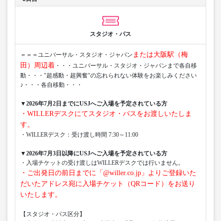
スタジオ・パス
または大阪駅（梅
＝＝＝ユニバーサル・スタジオ・ジャパン
田）周辺着
・・・ユニバーサル・スタジオ・ジャパンまで各自移
動・・・"超感動・超興奮"の忘れられない体験をお楽しみください
♪・・・各自移動・・・
▼2026年7月2日までにUSJへご入場を予定されている方
・WILLERデスクにてスタジオ・パスをお渡しいたしま
す。
・WILLERデスク：受け渡し時間 7:30～11:00
▼2026年7月3日以降にUSJへご入場を予定されている方
・入場チケットの受け渡しはWILLERデスクでは行いません。
・ご出発日の前日までに「@willer.co.jp」よりご登録いた
だいたアドレス宛に入場チケット（QRコード）をお送り
いたします。
【スタジオ・パス区分】