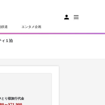
後鉄道
エンタメ企画
ティ１泊
ひとり様旅行代金
180～¥71,900