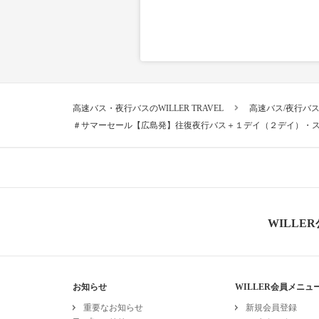
高速バス・夜行バスのWILLER TRAVEL
高速バス/夜行バ
＃サマーセール【広島発】往復夜行バス＋１デイ（２デイ）・
WILLE
お知らせ
WILLER会員メニュ
重要なお知らせ
新規会員登録