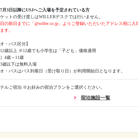
6年7月3日以降にUSJへご入場を予定されている方
ケットの受け渡しはWILLERデスクでは行いません。
日の前日までに「@willer.co.jp」よりご登録いただいたアドレス宛
ます。
オ・パス区分】
12歳以上 ※12歳でも小学生は「子ども」価格適用
］4歳～11歳
3歳以下は無料入場
オ・パスはバス到着日（受け取り日）が利用開始日となります。
テルご宿泊 ※お好みの宿泊プランをご選択ください。
宿泊施設一覧