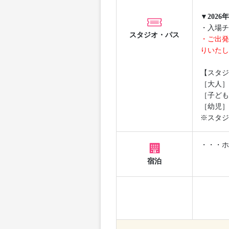
▼202
・入場チ
スタジオ・パス
・ご出発
りいたし
【スタジ
［大人］
［子ども
［幼児］
※スタジ
・・・ホ
宿泊