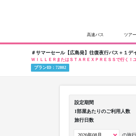
高速バス
ツア
＃サマーセール【広島発】往復夜行バス＋１デ
ＷＩＬＬＥＲまたはＳＴＡＲＥＸＰＲＥＳＳで行く！
プランID：
72802
設定期間
1部屋あたりのご利用人数
旅行日数
の旅