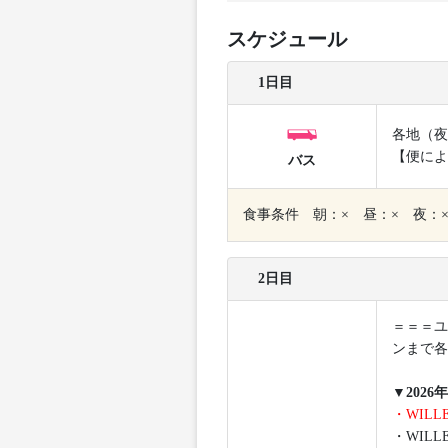
スケジュール
1日目
各地（夜
【便によ
バス
食事条件 朝：× 昼：× 夜：
2日目
＝＝＝ユ
ンまで各
▼202
・WIL
・WILL