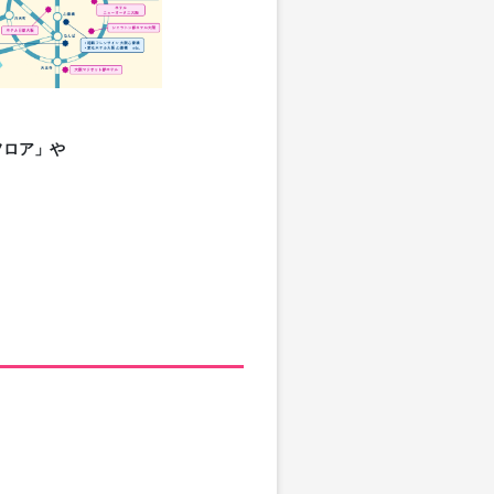
フロア」や
。