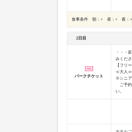
食事条件 朝：× 昼：× 夜：
2日目
・・・富
みくださ
【フリー
≪大人≫
パークチケット
※シニア
ご予約
い。
ホテルご