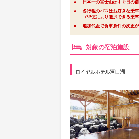
●
日本一の富士山はすぐ目の前
●
各行程のバスはお好きな乗車
（※便により選択できる乗車
●
追加代金で食事条件の変更が
対象の宿泊施設
ロイヤルホテル河口湖