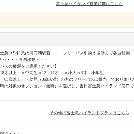
富士急ハイランド営業時間はこちら
×
士急ﾊｲﾗﾝﾄﾞ又は河口湖駅着・・・フリーパス引換え場所まで各自移動
い♪・・・各自移動・・・
パスの種類をご選択ください】
18才以上・≪中高生≫12～17才 ・≪小人≫3才～小学生
（65歳以上）・幼児（3歳未満）の方のフリーパスは販売しておりませ
時は対象のオプション（無料）を選択し、当日富士急ハイランド窓口で
その他の富士急ハイランドプランはこちら
宿泊・・・