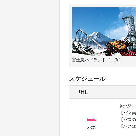
富士急ハイランド（一例）
スケジュール
1日目
各地発＝
【バス乗
【バスの
【バスは
バス