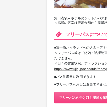
河口湖駅～ホテルのシャトルバス
※掲載の客室は表示金額から割増
フリーパスについ
■富士急ハイランドへの入園＋アト
※フリーパス券は「絶凶・戦慄迷
だけません。
※日々の営業状況、アトラクショ
https://www.fujiq.jp/schedule/today/
■バス到着日に利用できます。
■フリーパス利用日は変更できませ
フリーパスの受け渡し場所を確