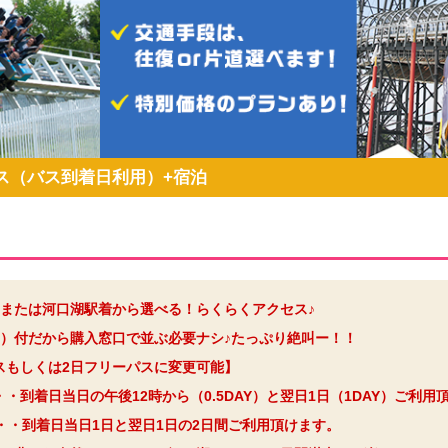
ス（バス到着日利用）+宿泊
または河口湖駅着から選べる！らくらくアクセス♪
）付だから購入窓口で並ぶ必要ナシ♪たっぷり絶叫ー！！
パスもしくは2日フリーパスに変更可能】
・・到着日当日の午後12時から（0.5DAY）と翌日1日（1DAY）ご利用
・・到着日当日1日と翌日1日の2日間ご利用頂けます。