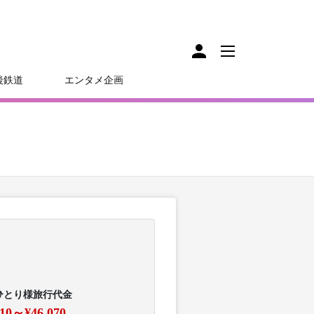
後鉄道
エンタメ企画
ひとり様旅行代金
410～¥46,070