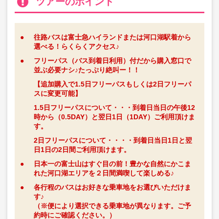
ツアーのポイント
●
往路バスは富士急ハイランドまたは河口湖駅着から
選べる！らくらくアクセス♪
●
フリーパス（バス到着日利用）付だから購入窓口で
並ぶ必要ナシ♪たっぷり絶叫ー！！
【追加購入で1.5日フリーパスもしくは2日フリーパ
スに変更可能】
1.5日フリーパスについて・・・到着日当日の午後12
時から（0.5DAY）と翌日1日（1DAY）ご利用頂けま
す。
2日フリーパスについて・・・・到着日当日1日と翌
日1日の2日間ご利用頂けます。
●
日本一の富士山はすぐ目の前！豊かな自然にかこま
れた河口湖エリアを２日間満喫して楽しめる♪
●
各行程のバスはお好きな乗車地をお選びいただけま
す♪
（※便により選択できる乗車地が異なります。ご予
約時にご確認ください。）