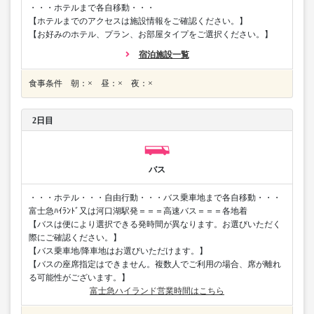
・・・ホテルまで各自移動・・・
【ホテルまでのアクセスは施設情報をご確認ください。】
【お好みのホテル、プラン、お部屋タイプをご選択ください。】
宿泊施設一覧
食事条件 朝：× 昼：× 夜：×
2日目
バス
・・・ホテル・・・自由行動・・・バス乗車地まで各自移動・・・
富士急ﾊｲﾗﾝﾄﾞ又は河口湖駅発＝＝＝高速バス＝＝＝各地着
【バスは便により選択できる発時間が異なります。お選びいただく
際にご確認ください。】
【バス乗車地/降車地はお選びいただけます。】
【バスの座席指定はできません。複数人でご利用の場合、席が離れ
る可能性がございます。】
富士急ハイランド営業時間はこちら