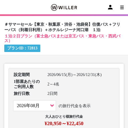
＃サマーセール【東京・秋葉原・渋谷・池袋発】往復バス＋フリ
ーパス（到着日利用）＋ホテルレジーナ河口湖 １泊
１泊２日プラン（富士急バスまたは京王バス・東急バス・西武バ
ス）
プランID：
72813
設定期間
2026/06/15(月)～2026/12/31(木)
1部屋あたりの
2～4名
ご利用人数
旅行日数
2日間
の旅行代金を表示
大人おひとり様旅行代金
¥20,950～¥22,450