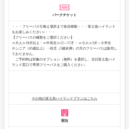
パークチケット
・・・フリーパス引換え場所まで各自移動・・・富士急ハイランド
をお楽しみください♪・・・
【フリーパスの種類をご選択ください】
≪大人≫18才以上・≪中高生≫12～17才 ・≪小人≫3才～小学生
※シニア（65歳以上）・幼児（3歳未満）の方のフリーパスは販売し
ておりません。
ご予約時は対象のオプション（無料）を選択し、当日富士急ハイ
ランド窓口で専用フリーパスをご購入ください。
その他の富士急ハイランドプランはこちら
宿泊