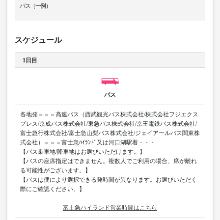
バス（一例）
スケジュール
1日目
バス
各地発＝＝＝高速バス（西武観光バス株式会社/株式会社フジエクス
プレス/京成バス株式会社/東急バス株式会社/京王電鉄バス株式会社/
富士急行株式会社/富士急山梨バス株式会社/ジェイアールバス関東株
式会社）＝＝＝富士急ﾊｲﾗﾝﾄﾞ又は河口湖駅着・・・
【バス乗車地/降車地はお選びいただけます。】
【バスの座席指定はできません。複数人でご利用の場合、席が離れ
る可能性がございます。】
【バスは便により選択できる発時間が異なります。お選びいただく
際にご確認ください。】
富士急ハイランド営業時間はこちら