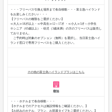
・・・フリーパス引換え場所まで各自移動・・・富士急ハイランド
をお楽しみください♪・・・
【フリーパスの種類をご選択ください】
≪大人≫18才以上・≪中高生≫12～17才 ・≪小人≫3才～小学生
※シニア（65歳以上）・幼児（3歳未満）の方のフリーパスは販売し
ておりません。
ご予約時は対象のオプション（無料）を選択し、当日富士急ハイ
ランド窓口で専用フリーパスをご購入ください。
その他の富士急ハイランドプランはこちら
宿泊
・・・ホテルまで各自移動・・・
【ホテルまでのアクセスは施設情報をご確認ください。】
【お好みのホテル、プラン、お部屋タイプをご選択ください。】