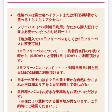
●
往路バスは富士急ハイランドまたは河口湖駅着から
選べる！らくらくアクセス♪
●
フリーパス（バス到着日利用）付だから購入窓口で
並ぶ必要ナシ♪たっぷり絶叫ー！！
【追加購入で1.5日フリーパスもしくは2日フリーパ
スに変更可能】
1.5日フリーパスについて・・・到着日当日の午後12
時から（0.5DAY）と翌日1日（1DAY）ご利用頂けま
す。
2日フリーパスについて・・・・到着日当日1日と翌
日1日の2日間ご利用頂けます。
●
日本一の富士山はすぐ目の前！豊かな自然にかこま
れた河口湖エリアを２日間満喫して楽しめる♪
●
各行程のバスはお好きな乗車地をお選びいただけま
す♪
（※便により選択できる乗車地が異なります。ご予
約時にご確認ください。）