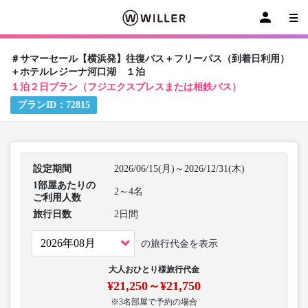
＃サマーセール【横浜発】往復バス＋フリーパス（到着日利用）
＋ホテルレジーナ河口湖 １泊
１泊２日プラン（フジエクスプレスまたは相鉄バス）
プランID：
72815
設定期間
2026/06/15(月)～2026/12/31(木)
1部屋あたりの
2～4名
ご利用人数
旅行日数
2日間
の旅行代金を表示
大人おひとり様旅行代金
¥21,250～¥21,750
※3名部屋で予約の場合