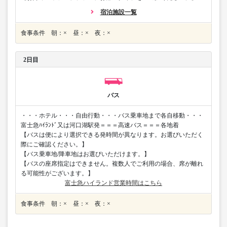
宿泊施設一覧
食事条件 朝：× 昼：× 夜：×
2日目
バス
・・・ホテル・・・自由行動・・・バス乗車地まで各自移動・・・
富士急ﾊｲﾗﾝﾄﾞ又は河口湖駅発＝＝＝高速バス＝＝＝各地着
【バスは便により選択できる発時間が異なります。お選びいただく
際にご確認ください。】
【バス乗車地/降車地はお選びいただけます。】
【バスの座席指定はできません。複数人でご利用の場合、席が離れ
る可能性がございます。】
富士急ハイランド営業時間はこちら
食事条件 朝：× 昼：× 夜：×