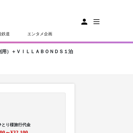
後鉄道
エンタメ企画
利用）＋ＶＩＬＬＡＢＯＮＤＳ１泊
ひとり様旅行代金
800～¥32,100