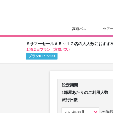
高速バス
ツア
＃サマーセール＃５～１２名の大人数におすす
１泊２日プラン（京成バス）
プランID：
72823
設定期間
1部屋あたりのご利用人数
旅行日数
の旅