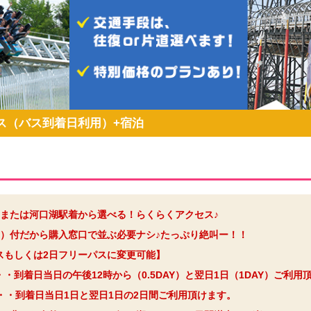
ス（バス到着日利用）+宿泊
または河口湖駅着から選べる！らくらくアクセス♪
）付だから購入窓口で並ぶ必要ナシ♪たっぷり絶叫ー！！
パスもしくは2日フリーパスに変更可能】
・・到着日当日の午後12時から（0.5DAY）と翌日1日（1DAY）ご利用
・・到着日当日1日と翌日1日の2日間ご利用頂けます。