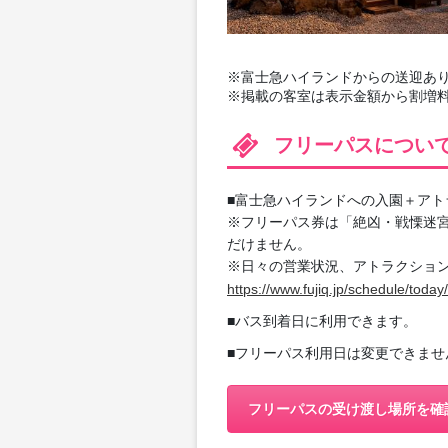
※富士急ハイランドからの送迎あり（
※掲載の客室は表示金額から割増
フリーパスについ
■富士急ハイランドへの入園＋アト
※フリーパス券は「絶凶・戦慄迷
だけません。
※日々の営業状況、アトラクショ
https://www.fujiq.jp/schedule/today/
■バス到着日に利用できます。
■フリーパス利用日は変更できませ
フリーパスの受け渡し場所を確