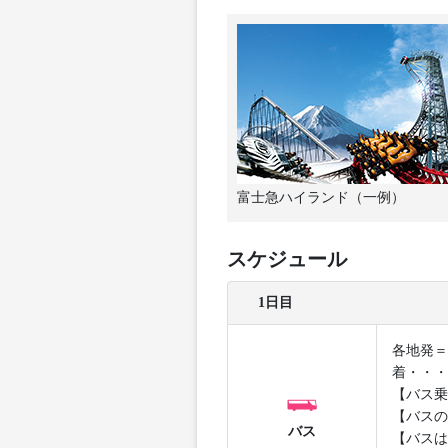
富士急ハイランド（一例）
スケジュール
1日目
各地発＝
着・・・
【バス乗
【バスの
バス
【バスは