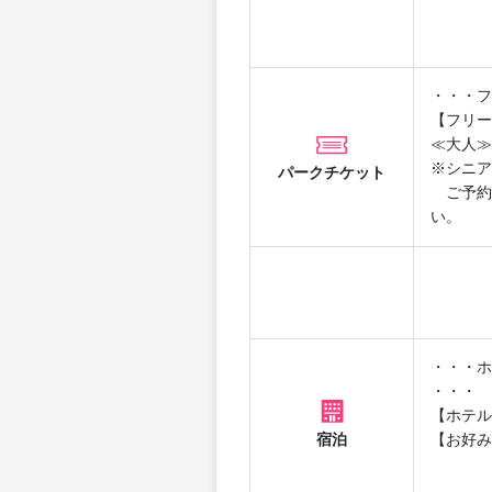
・・・フ
【フリー
≪大人≫
※シニア
パークチケット
ご予約
い。
・・・ホ
・・・
【ホテル
宿泊
【お好み