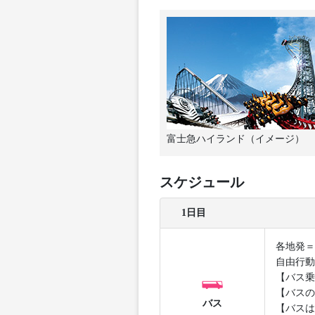
富士急ハイランド（イメージ）
スケジュール
1日目
各地発＝
自由行動
【バス乗
【バスの
バス
【バスは