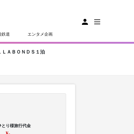
後鉄道
エンタメ企画
ＬＬＡＢＯＮＤＳ１泊
ひとり様旅行代金
¥-