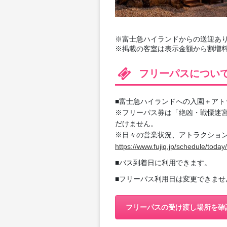
※富士急ハイランドからの送迎あり（
※掲載の客室は表示金額から割増
フリーパスについ
■富士急ハイランドへの入園＋アト
※フリーパス券は「絶凶・戦慄迷
だけません。
※日々の営業状況、アトラクショ
https://www.fujiq.jp/schedule/today/
■バス到着日に利用できます。
■フリーパス利用日は変更できませ
フリーパスの受け渡し場所を確