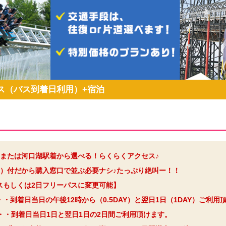
ス（バス到着日利用）+宿泊
または河口湖駅着から選べる！らくらくアクセス♪
）付だから購入窓口で並ぶ必要ナシ♪たっぷり絶叫ー！！
パスもしくは2日フリーパスに変更可能】
・・到着日当日の午後12時から（0.5DAY）と翌日1日（1DAY）ご利用
・・到着日当日1日と翌日1日の2日間ご利用頂けます。