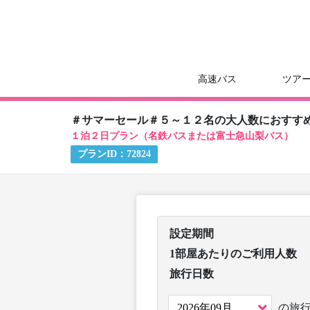
高速バス
ツア
＃サマーセール＃５～１２名の大人数におすす
１泊２日プラン（名鉄バスまたは富士急山梨バス）
プランID：
72824
設定期間
1部屋あたりのご利用人数
旅行日数
の旅