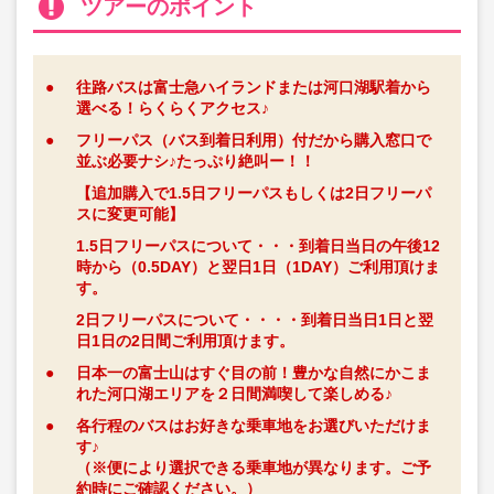
ツアーのポイント
●
往路バスは富士急ハイランドまたは河口湖駅着から
選べる！らくらくアクセス♪
●
フリーパス（バス到着日利用）付だから購入窓口で
並ぶ必要ナシ♪たっぷり絶叫ー！！
【追加購入で1.5日フリーパスもしくは2日フリーパ
スに変更可能】
1.5日フリーパスについて・・・到着日当日の午後12
時から（0.5DAY）と翌日1日（1DAY）ご利用頂けま
す。
2日フリーパスについて・・・・到着日当日1日と翌
日1日の2日間ご利用頂けます。
●
日本一の富士山はすぐ目の前！豊かな自然にかこま
れた河口湖エリアを２日間満喫して楽しめる♪
●
各行程のバスはお好きな乗車地をお選びいただけま
す♪
（※便により選択できる乗車地が異なります。ご予
約時にご確認ください。）