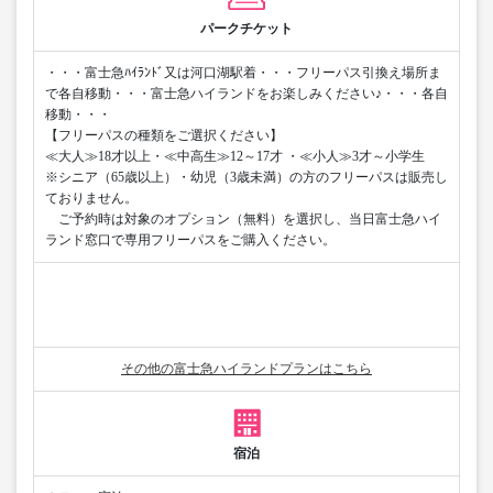
パークチケット
・・・富士急ﾊｲﾗﾝﾄﾞ又は河口湖駅着・・・フリーパス引換え場所ま
で各自移動・・・富士急ハイランドをお楽しみください♪・・・各自
移動・・・
【フリーパスの種類をご選択ください】
≪大人≫18才以上・≪中高生≫12～17才 ・≪小人≫3才～小学生
※シニア（65歳以上）・幼児（3歳未満）の方のフリーパスは販売し
ておりません。
ご予約時は対象のオプション（無料）を選択し、当日富士急ハイ
ランド窓口で専用フリーパスをご購入ください。
その他の富士急ハイランドプランはこちら
宿泊