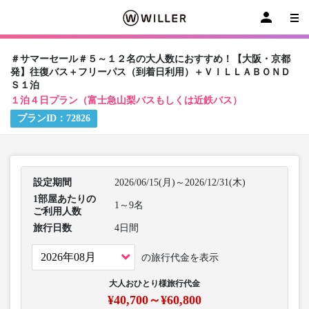
＃サマーセール＃５～１２名の大人数におすすめ！【大阪・京都
発】往復バス＋フリーパス（到着日利用）＋ＶＩＬＬＡＢＯＮＤ
Ｓ１泊
１泊４日プラン（富士急山梨バスもしくは近鉄バス）
プランID：
72826
設定期間
2026/06/15(月)～2026/12/31(木)
1部屋あたりの
1～9名
ご利用人数
旅行日数
4日間
の旅行代金を表示
大人おひとり様旅行代金
¥40,700～¥60,800