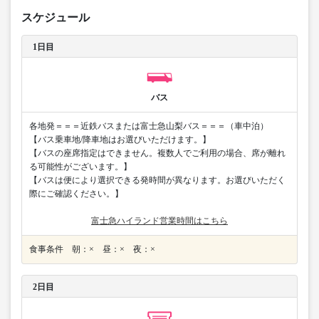
スケジュール
1日目
バス
各地発＝＝＝近鉄バスまたは富士急山梨バス＝＝＝（車中泊）
【バス乗車地/降車地はお選びいただけます。】
【バスの座席指定はできません。複数人でご利用の場合、席が離れ
る可能性がございます。】
【バスは便により選択できる発時間が異なります。お選びいただく
際にご確認ください。】
富士急ハイランド営業時間はこちら
食事条件 朝：× 昼：× 夜：×
2日目