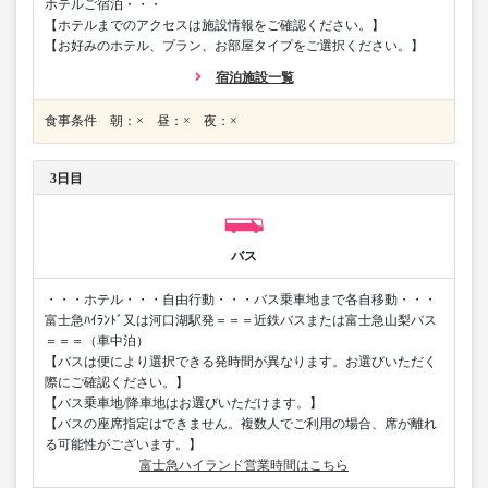
ホテルご宿泊・・・
【ホテルまでのアクセスは施設情報をご確認ください。】
【お好みのホテル、プラン、お部屋タイプをご選択ください。】
宿泊施設一覧
食事条件 朝：× 昼：× 夜：×
3日目
バス
・・・ホテル・・・自由行動・・・バス乗車地まで各自移動・・・
富士急ﾊｲﾗﾝﾄﾞ又は河口湖駅発＝＝＝近鉄バスまたは富士急山梨バス
＝＝＝（車中泊）
【バスは便により選択できる発時間が異なります。お選びいただく
際にご確認ください。】
【バス乗車地/降車地はお選びいただけます。】
【バスの座席指定はできません。複数人でご利用の場合、席が離れ
る可能性がございます。】
富士急ハイランド営業時間はこちら