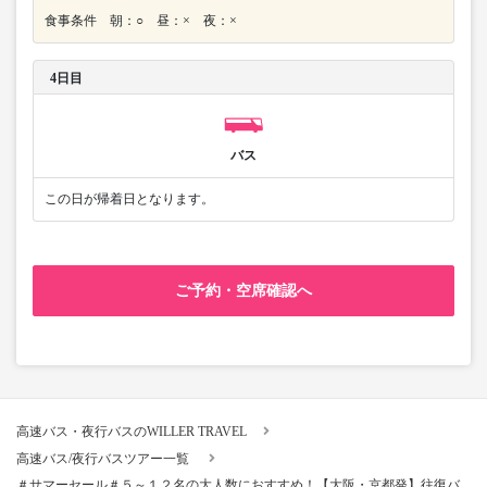
食事条件 朝：○ 昼：× 夜：×
4日目
バス
この日が帰着日となります。
ご予約・空席確認へ
高速バス・夜行バスのWILLER TRAVEL
高速バス/夜行バスツアー一覧
＃サマーセール＃５～１２名の大人数におすすめ！【大阪・京都発】往復バ