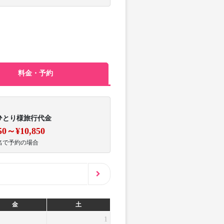
料金・予約
ひとり様旅行代金
50～¥10,850
名で予約の場合
金
土
1