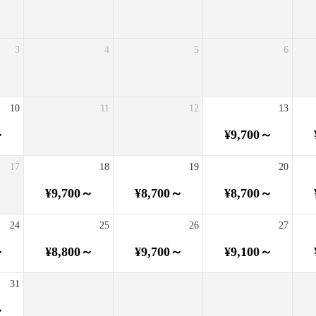
3
4
5
6
10
11
12
13
～
¥9,700～
17
18
19
20
¥9,700～
¥8,700～
¥8,700～
24
25
26
27
～
¥8,800～
¥9,700～
¥9,100～
31
～