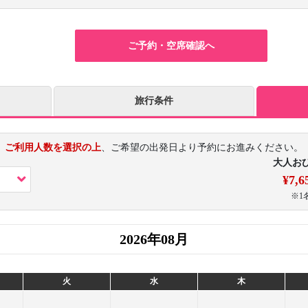
ご予約・空席確認へ
旅行条件
ご利用人数を選択の上
、ご希望の出発日より予約にお進みください。
大人お
¥7,6
※1
2026年08月
火
水
木