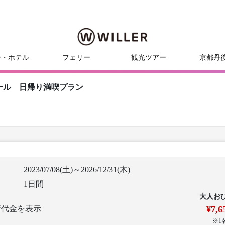
ー・ホテル
フェリー
観光ツアー
京都丹
ール 日帰り満喫プラン
！
2023/07/08(土)～2026/12/31(木)
1日間
大人お
行代金を表示
¥7,6
※1