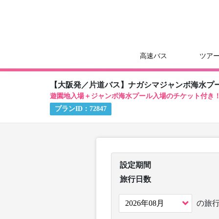
高速バス
ツア
【大阪発／片道バス】ナガシマジャンボ海水プ
遊園地入場＋ジャンボ海水プール入場のチケット付き
プランID：
72847
設定期間
旅行日数
の旅