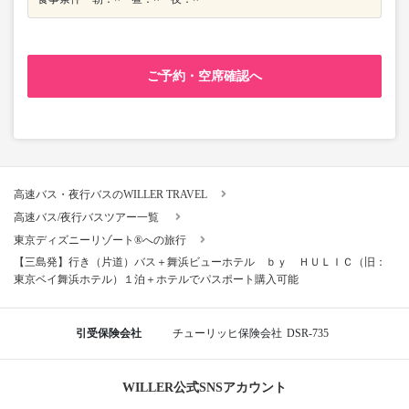
ご予約・空席確認へ
高速バス・夜行バスのWILLER TRAVEL
高速バス/夜行バスツアー一覧
東京ディズニーリゾート®への旅行
【三島発】行き（片道）バス＋舞浜ビューホテル ｂｙ ＨＵＬＩＣ（旧：
東京ベイ舞浜ホテル）１泊＋ホテルでパスポート購入可能
引受保険会社
チューリッヒ保険会社
DSR-735
WILLER公式SNSアカウント