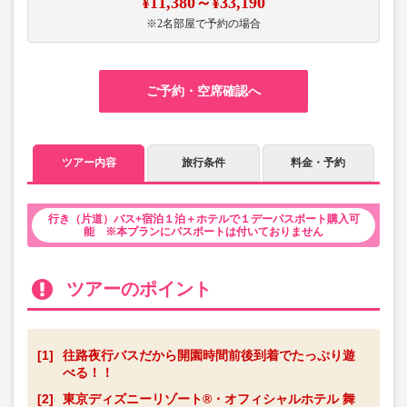
¥11,380～¥33,190
※2名部屋で予約の場合
ご予約・空席確認へ
ツアー内容
旅行条件
料金・予約
行き（片道）バス+宿泊１泊＋ホテルで１デーパスポート購入可
能 ※本プランにパスポートは付いておりません
ツアーのポイント
[1]
往路夜行バスだから開園時間前後到着でたっぷり遊
べる！！
[2]
東京ディズニーリゾート®・オフィシャルホテル 舞