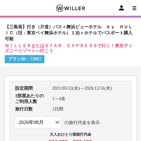
【三島発】行き（片道）バス＋舞浜ビューホテル ｂｙ ＨＵＬ
ＩＣ（旧：東京ベイ舞浜ホテル）１泊＋ホテルでパスポート購入
可能
ＷＩＬＬＥＲまたはＳＴＡＲ ＥＸＰＲＥＳＳで行く！東京ディ
ズニーリゾートへ行こう
プランID：
72967
設定期間
2021/05/12(水)～2026/12/31(木)
1部屋あたりの
1～4名
ご利用人数
旅行日数
1日間
の旅行代金を表示
大人おひとり様旅行代金