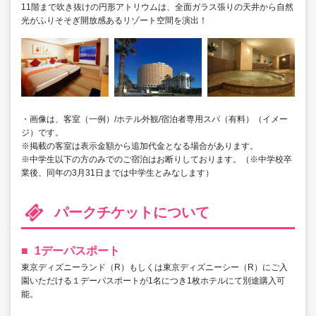
11階まで吹き抜けの円形アトリウムは、全面ガラス張りの天井から自然
光がふりそそぎ開放感あるリゾート空間を演出！
・画像は、客室（一例）/ホテル外観/宿泊者専用スパ（有料）（イメー
ジ）です。
※掲載の客室は表示金額から追加代金となる場合があります。
※中学生以下の方のみでのご宿泊はお断りしております。（※中学校卒
業後、同年の3月31日までは中学生とみなします）
パークチケットについて
1デーパスポート
東京ディズニーランド（R）もしくは東京ディズニーシー（R）にご入
園いただける１デーパスポートが1名につき1枚ホテルにて別途購入可
能。