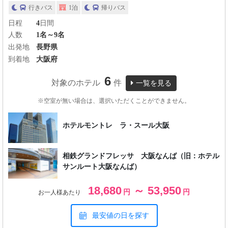
行きバス
1泊
帰りバス
日程
4
日間
人数
1名～9名
出発地
長野県
到着地
大阪府
6
対象のホテル
件
一覧を見る
※空室が無い場合は、選択いただくことができません。
ホテルモントレ ラ・スール大阪
相鉄グランドフレッサ 大阪なんば（旧：ホテル
サンルート大阪なんば）
18,680
～ 53,950
円
円
お一人様あたり
最安値の日を探す