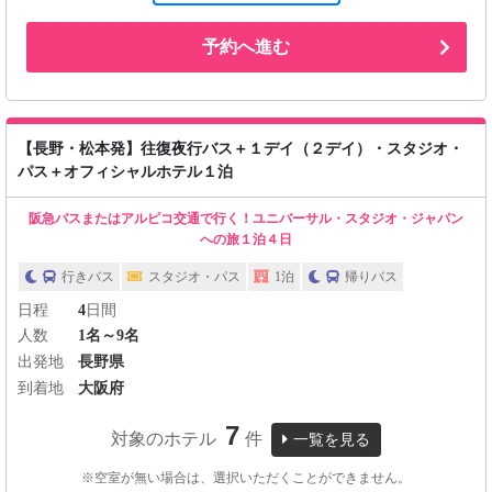
予約へ進む
【長野・松本発】往復夜行バス＋１デイ（２デイ）・スタジオ・
パス＋オフィシャルホテル１泊
阪急バスまたはアルピコ交通で行く！ユニバーサル・スタジオ・ジャパン
への旅１泊４日
行きバス
スタジオ・パス
1泊
帰りバス
日程
4
日間
人数
1名～9名
出発地
長野県
到着地
大阪府
7
対象のホテル
件
一覧を見る
※空室が無い場合は、選択いただくことができません。