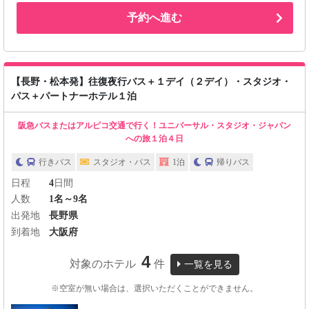
予約へ進む
【長野・松本発】往復夜行バス＋１デイ（２デイ）・スタジオ・
パス＋パートナーホテル１泊
阪急バスまたはアルピコ交通で行く！ユニバーサル・スタジオ・ジャパン
への旅１泊４日
行きバス
スタジオ・パス
1泊
帰りバス
日程
4
日間
人数
1名～9名
出発地
長野県
到着地
大阪府
4
対象のホテル
件
一覧を見る
※空室が無い場合は、選択いただくことができません。