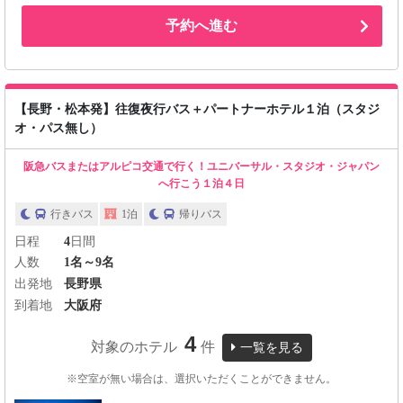
予約へ進む
【長野・松本発】往復夜行バス＋パートナーホテル１泊（スタジ
オ・パス無し）
阪急バスまたはアルピコ交通で行く！ユニバーサル・スタジオ・ジャパン
へ行こう１泊４日
行きバス
1泊
帰りバス
日程
4
日間
人数
1名～9名
出発地
長野県
到着地
大阪府
4
対象のホテル
件
一覧を見る
※空室が無い場合は、選択いただくことができません。