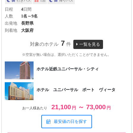
行きバス
1泊
帰りバス
日程
4
日間
人数
1名～9名
出発地
長野県
到着地
大阪府
7
対象のホテル
件
一覧を見る
※空室が無い場合は、選択いただくことができません。
ホテル近鉄ユニバーサル・シティ
ホテル ユニバーサル ポート ヴィータ
21,100
～ 73,000
円
円
お一人様あたり
最安値の日を探す