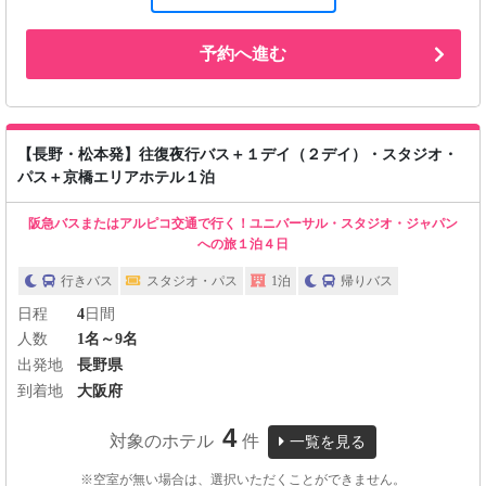
予約へ進む
【長野・松本発】往復夜行バス＋１デイ（２デイ）・スタジオ・
パス＋京橋エリアホテル１泊
阪急バスまたはアルピコ交通で行く！ユニバーサル・スタジオ・ジャパン
への旅１泊４日
行きバス
スタジオ・パス
1泊
帰りバス
日程
4
日間
人数
1名～9名
出発地
長野県
到着地
大阪府
4
対象のホテル
件
一覧を見る
※空室が無い場合は、選択いただくことができません。