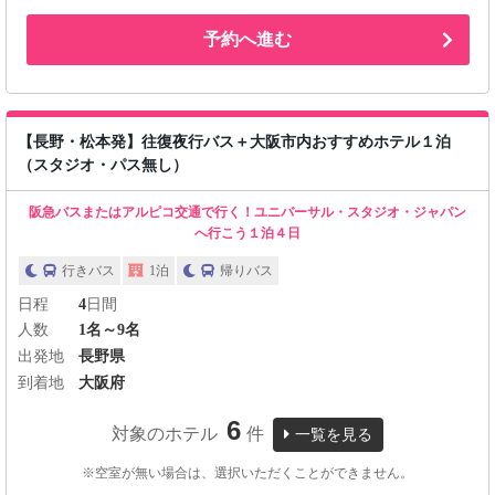
予約へ進む
【長野・松本発】往復夜行バス＋大阪市内おすすめホテル１泊
（スタジオ・パス無し）
阪急バスまたはアルピコ交通で行く！ユニバーサル・スタジオ・ジャパン
へ行こう１泊４日
行きバス
1泊
帰りバス
日程
4
日間
人数
1名～9名
出発地
長野県
到着地
大阪府
6
対象のホテル
件
一覧を見る
※空室が無い場合は、選択いただくことができません。