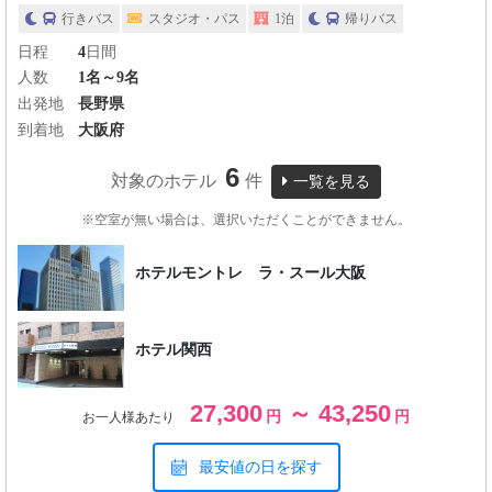
行きバス
スタジオ・パス
1泊
帰りバス
日程
4
日間
人数
1名～9名
出発地
長野県
到着地
大阪府
6
対象のホテル
件
一覧を見る
※空室が無い場合は、選択いただくことができません。
ホテルモントレ ラ・スール大阪
ホテル関西
27,300
～ 43,250
円
円
お一人様あたり
最安値の日を探す