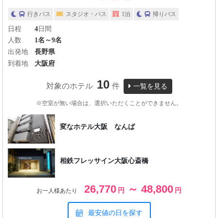
行きバス
スタジオ・パス
1泊
帰りバス
日程
4
日間
人数
1名～9名
出発地
長野県
到着地
大阪府
10
対象のホテル
件
一覧を見る
※空室が無い場合は、選択いただくことができません。
変なホテル大阪 なんば
相鉄フレッサイン大阪心斎橋
26,770
～ 48,800
円
円
お一人様あたり
最安値の日を探す