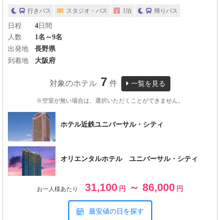
行きバス
スタジオ・パス
1泊
帰りバス
日程
4
日間
人数
1名～9名
出発地
長野県
到着地
大阪府
7
対象のホテル
件
一覧を見る
※空室が無い場合は、選択いただくことができません。
ホテル近鉄ユニバーサル・シティ
オリエンタルホテル ユニバーサル・シティ
31,100
～ 86,000
円
円
お一人様あたり
最安値の日を探す