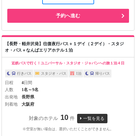
予約へ進む
【長野・軽井沢発】往復夜行バス＋１デイ（２デイ）・スタジ
オ・パス＋なんばエリアホテル１泊
近鉄バスで行く！ユニバーサル・スタジオ・ジャパンへの旅１泊４日
行きバス
スタジオ・パス
1泊
帰りバス
日程
4
日間
人数
1名～9名
出発地
長野県
到着地
大阪府
10
対象のホテル
件
一覧を見る
※空室が無い場合は、選択いただくことができません。