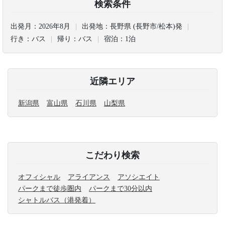
検索条件
出発月：
2026年8月
出発地：
長野県 (長野市/松本)発
行き：
バス
帰り：
バス
宿泊：
1泊
近隣エリア
新潟県
富山県
石川県
山梨県
こだわり検索
オフィシャル
アライアンス
アソシエイト
パークまで徒歩圏内
パークまで30分以内
シャトルバス（港発着）