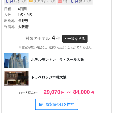
行きバス
スタジオ・パス
1泊
帰りバス
日程
4
日間
人数
1名～9名
出発地
長野県
到着地
大阪府
4
対象のホテル
件
一覧を見る
※空室が無い場合は、選択いただくことができません。
ホテルモントレ ラ・スール大阪
トラベロッジ本町大阪
29,070
～ 84,000
円
円
お一人様あたり
最安値の日を探す