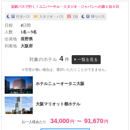
近鉄バスで行く！ユニバーサル・スタジオ・ジャパンへの旅１泊４日
行きバス
スタジオ・パス
1泊
帰りバス
日程
4
日間
人数
1名～9名
出発地
長野県
到着地
大阪府
4
対象のホテル
件
一覧を見る
※空室が無い場合は、選択いただくことができません。
ホテルニューオータニ大阪
大阪マリオット都ホテル
34,000
～ 91,670
円
円
お一人様あたり