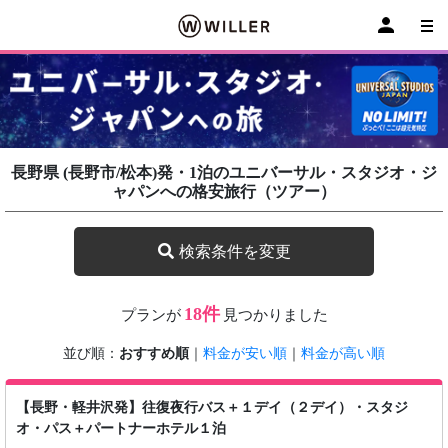
長野県 (長野市/松本)発・1泊のユニバーサル・スタジオ・ジ
ャパンへの格安旅行（ツアー）
検索条件を変更
18件
プランが
見つかりました
並び順：
おすすめ順
｜
料金が安い順
｜
料金が高い順
【長野・軽井沢発】往復夜行バス＋１デイ（２デイ）・スタジ
オ・パス＋パートナーホテル１泊