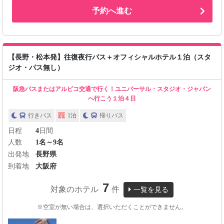
予約へ進む
【長野・松本発】往復夜行バス＋オフィシャルホテル１泊（スタ
ジオ・パス無し）
阪急バスまたはアルピコ交通で行く！ユニバーサル・スタジオ・ジャパン
へ行こう１泊４日
行きバス
1泊
帰りバス
日程
4
日間
人数
1名～9名
出発地
長野県
到着地
大阪府
7
対象のホテル
件
一覧を見る
※空室が無い場合は、選択いただくことができません。