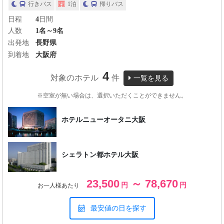
行きバス
1泊
帰りバス
日程
4
日間
人数
1名～9名
出発地
長野県
到着地
大阪府
4
対象のホテル
件
一覧を見る
※空室が無い場合は、選択いただくことができません。
ホテルニューオータニ大阪
シェラトン都ホテル大阪
23,500
～ 78,670
円
円
お一人様あたり
最安値の日を探す