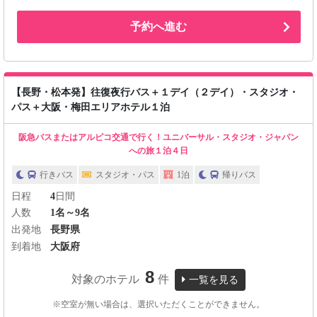
予約へ進む
【長野・松本発】往復夜行バス＋１デイ（２デイ）・スタジオ・
パス＋大阪・梅田エリアホテル１泊
阪急バスまたはアルピコ交通で行く！ユニバーサル・スタジオ・ジャパン
への旅１泊４日
行きバス
スタジオ・パス
1泊
帰りバス
日程
4
日間
人数
1名～9名
出発地
長野県
到着地
大阪府
8
対象のホテル
件
一覧を見る
※空室が無い場合は、選択いただくことができません。