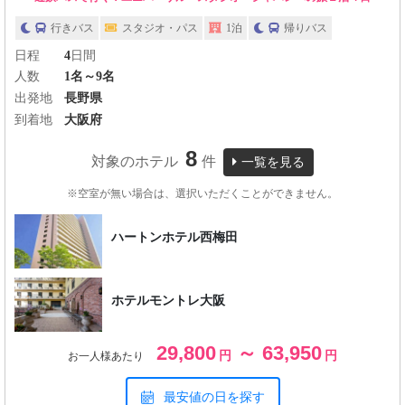
行きバス
スタジオ・パス
1泊
帰りバス
日程
4
日間
人数
1名～9名
出発地
長野県
到着地
大阪府
8
対象のホテル
件
一覧を見る
※空室が無い場合は、選択いただくことができません。
ハートンホテル西梅田
ホテルモントレ大阪
29,800
～ 63,950
円
円
お一人様あたり
最安値の日を探す