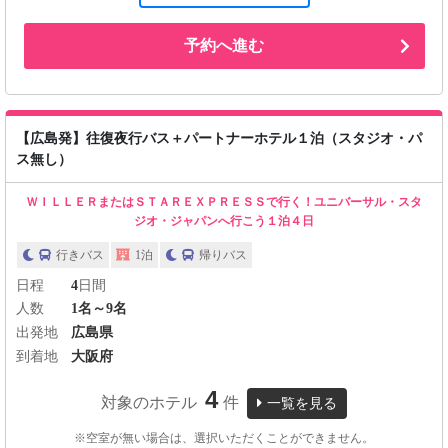
予約へ進む
【広島発】往復夜行バス＋パートナーホテル１泊（スタジオ・パ
ス無し）
ＷＩＬＬＥＲまたはＳＴＡＲＥＸＰＲＥＳＳで行く！ユニバーサル・スタ
ジオ・ジャパンへ行こう１泊４日
行きバス
1泊
帰りバス
日程
4
日間
人数
1名～9名
出発地
広島県
到着地
大阪府
4
対象のホテル
件
一覧を見る
※空室が無い場合は、選択いただくことができません。