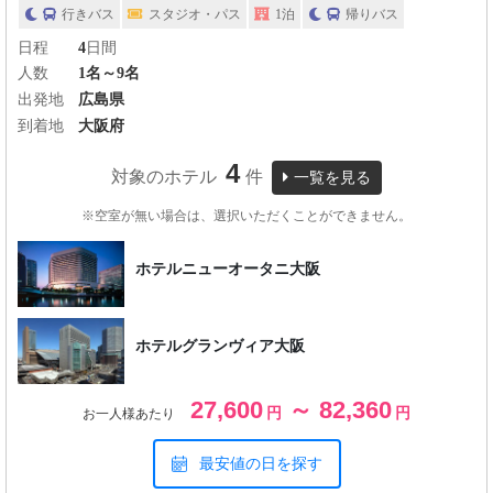
行きバス
スタジオ・パス
1泊
帰りバス
日程
4
日間
人数
1名～9名
出発地
広島県
到着地
大阪府
4
対象のホテル
件
一覧を見る
※空室が無い場合は、選択いただくことができません。
ホテルニューオータニ大阪
ホテルグランヴィア大阪
27,600
～ 82,360
円
円
お一人様あたり
最安値の日を探す