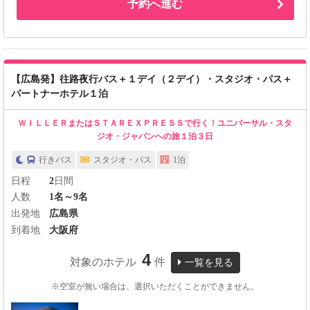
予約へ進む
【広島発】往路夜行バス＋１デイ（２デイ）・スタジオ・パス＋
パートナーホテル１泊
ＷＩＬＬＥＲまたはＳＴＡＲＥＸＰＲＥＳＳで行く！ユニバーサル・スタ
ジオ・ジャパンへの旅１泊３日
行きバス
スタジオ・パス
1泊
日程
2
日間
人数
1名～9名
出発地
広島県
到着地
大阪府
4
対象のホテル
件
一覧を見る
※空室が無い場合は、選択いただくことができません。