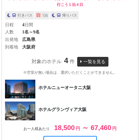
行こう１泊４日
行きバス
1泊
帰りバス
日程
4
日間
人数
1名～9名
出発地
広島県
到着地
大阪府
4
対象のホテル
件
一覧を見る
※空室が無い場合は、選択いただくことができません。
ホテルニューオータニ大阪
ホテルグランヴィア大阪
18,500
～ 67,460
円
円
お一人様あたり