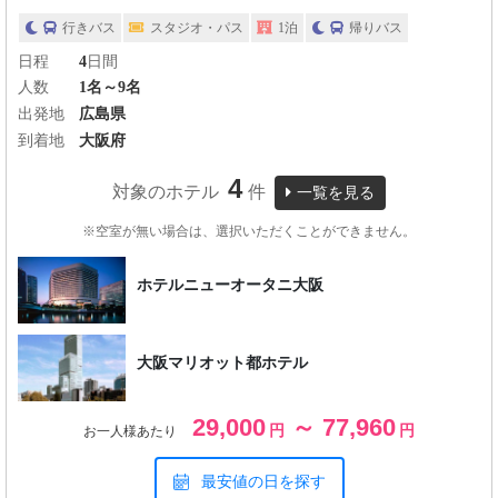
行きバス
スタジオ・パス
1泊
帰りバス
日程
4
日間
人数
1名～9名
出発地
広島県
到着地
大阪府
4
対象のホテル
件
一覧を見る
※空室が無い場合は、選択いただくことができません。
ホテルニューオータニ大阪
大阪マリオット都ホテル
29,000
～ 77,960
円
円
お一人様あたり
最安値の日を探す