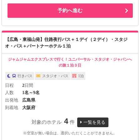
予約へ進む
【広島・東福山発】往路夜行バス＋１デイ（２デイ）・スタジ
オ・パス＋パートナーホテル１泊
ジャムジャムエクスプレスで行く！ユニバーサル・スタジオ・ジャパンへ
の旅１泊３日
行きバス
スタジオ・パス
1泊
日程
2
日間
人数
1名～9名
出発地
広島県
到着地
大阪府
4
対象のホテル
件
一覧を見る
※空室が無い場合は、選択いただくことができません。