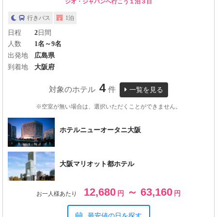
ジオ・ジャパンへ行こう１泊３日
行きバス
1泊
日程
2
日間
人数
1名～9名
出発地
広島県
到着地
大阪府
4
対象のホテル
件
一覧を見る
※空室が無い場合は、選択いただくことができません。
ホテルニューオータニ大阪
大阪マリオット都ホテル
12,680
～ 63,160
円
円
お一人様あたり
最安値の日を探す