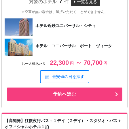
7
対象のホテル
件
一覧を見る
※空室が無い場合は、選択いただくことができません。
ホテル近鉄ユニバーサル・シティ
ホテル ユニバーサル ポート ヴィータ
22,300
～ 70,700
円
円
お一人様あたり
最安値の日を探す
予約へ進む
【高知発】往復夜行バス＋１デイ（２デイ）・スタジオ・パス＋
オフィシャルホテル１泊