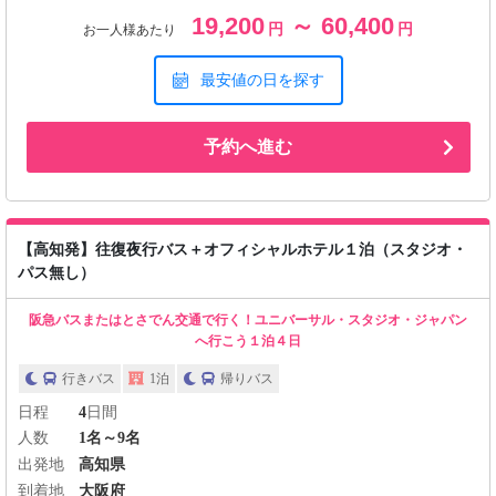
19,200
～ 60,400
円
円
お一人様あたり
最安値の日を探す
予約へ進む
【高知発】往復夜行バス＋オフィシャルホテル１泊（スタジオ・
パス無し）
阪急バスまたはとさでん交通で行く！ユニバーサル・スタジオ・ジャパン
へ行こう１泊４日
行きバス
1泊
帰りバス
日程
4
日間
人数
1名～9名
出発地
高知県
到着地
大阪府