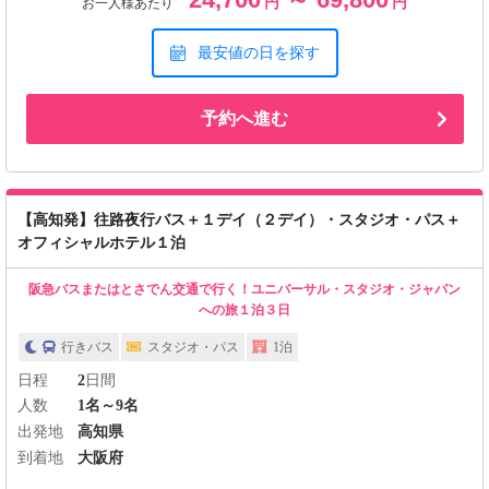
円
円
お一人様あたり
最安値の日を探す
予約へ進む
【高知発】往路夜行バス＋１デイ（２デイ）・スタジオ・パス＋
オフィシャルホテル１泊
阪急バスまたはとさでん交通で行く！ユニバーサル・スタジオ・ジャパン
への旅１泊３日
行きバス
スタジオ・パス
1泊
日程
2
日間
人数
1名～9名
出発地
高知県
到着地
大阪府