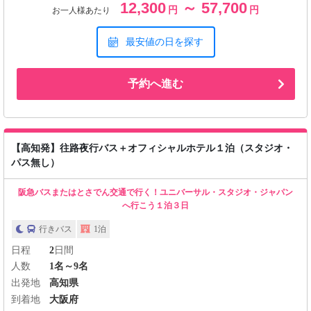
12,300
～ 57,700
円
円
お一人様あたり
最安値の日を探す
予約へ進む
【高知発】往路夜行バス＋オフィシャルホテル１泊（スタジオ・
パス無し）
阪急バスまたはとさでん交通で行く！ユニバーサル・スタジオ・ジャパン
へ行こう１泊３日
行きバス
1泊
日程
2
日間
人数
1名～9名
出発地
高知県
到着地
大阪府