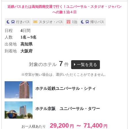
近鉄バスまたは高知西南交通で行く！ユニバーサル・スタジオ・ジャパン
への旅１泊４日
行きバス
スタジオ・パス
1泊
帰りバス
日程
4
日間
人数
1名～9名
出発地
高知県
到着地
大阪府
7
対象のホテル
件
一覧を見る
※空室が無い場合は、選択いただくことができません。
ホテル近鉄ユニバーサル・シティ
ホテル京阪 ユニバーサル・タワー
29,200
～ 71,400
円
円
お一人様あたり