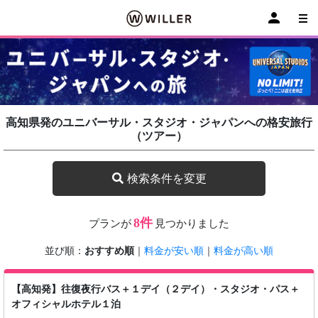
高知県発のユニバーサル・スタジオ・ジャパンへの格安旅行
（ツアー）
検索条件を変更
8件
プランが
見つかりました
並び順：
おすすめ順
｜
料金が安い順
｜
料金が高い順
【高知発】往復夜行バス＋１デイ（２デイ）・スタジオ・パス＋
オフィシャルホテル１泊