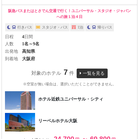
阪急バスまたはとさでん交通で行く！ユニバーサル・スタジオ・ジャパン
への旅１泊４日
行きバス
スタジオ・パス
1泊
帰りバス
日程
4
日間
人数
1名～9名
出発地
高知県
到着地
大阪府
7
対象のホテル
件
一覧を見る
※空室が無い場合は、選択いただくことができません。
ホテル近鉄ユニバーサル・シティ
リーベルホテル大阪
24,700
～ 69,800