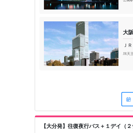
大
ＪＲ
JR
【大分発】往復夜行バス＋１デイ（２