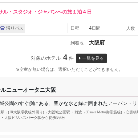
サル・スタジオ・ジャパンへの旅１泊４日
4
帰りバス
日程
日間
人数
大阪府
到着地
4
対象のホテル
件
一覧を見る
※空室が無い場合は、選択いただくことができません。
テルニューオータニ大阪
城公園のすぐ側にある、豊かな水と緑に囲まれたアーバン・リ
駅→(JR大阪環状線外回り)→大阪城公園駅 ・難波→(Osaka Metro御堂筋線)→
駅・大阪ビジネスパーク駅から徒歩約3分