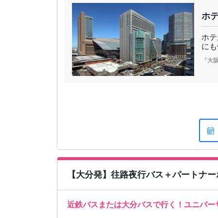
ホ
ホテ
にも
『大阪
【大分発】往路夜行バス＋パートナー
近鉄バスまたは大分バスで行く！ユニバー