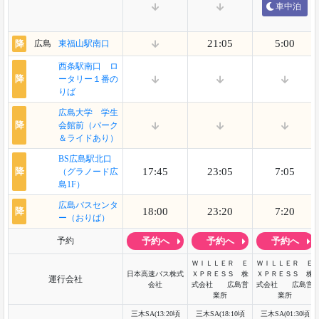
車中泊
21:05
5:00
降
広島
東福山駅南口
西条駅南口 ロ
降
ータリー１番の
りば
広島大学 学生
降
会館前（パーク
＆ライドあり）
BS広島駅北口
降
17:45
23:05
7:05
（グラノード広
島1F）
広島バスセンタ
降
18:00
23:20
7:20
ー（おりば）
予約
予約へ
予約へ
予約へ
ＷＩＬＬＥＲ Ｅ
ＷＩＬＬＥＲ Ｅ
日本高速バス株式
ＸＰＲＥＳＳ 株
ＸＰＲＥＳＳ 株
運行会社
会社
式会社 広島営
式会社 広島営
業所
業所
三木SA(13:20頃
三木SA(18:10頃
三木SA(01:30頃