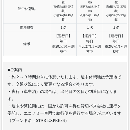
着)
着)
着)
吉備SA(15:00頃
瀬戸PA(19:40頃
吉備SA(03:30頃
途中休憩地
着)
着)
着)
小谷SA(16:40頃
八幡PA(21:40頃
小谷SA(05:55頃
着)
着)
着)
乗務員数
１名
１名
１名
【運行日】
【運行日】
【運行日】
毎日
毎日
毎日
備考
※2027/1/1～調
※2027/1/1～調
※2027/1/1～調
整中
整中
整中
■ご案内
・約２～３時間おきに休憩いたします。途中休憩地は予定地で
す。交通状況により変更となる場合があります。
・夜行（車中泊）の場合は、出発日の翌日が到着日になりま
す。
・週末や繁忙期には、国から許可を得た貸切バス会社に運行を
委託し、エコノミー車両で続行便を運行する場合がございます
（ブランド名：STAR EXPRESS）