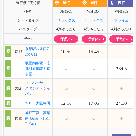
昼行便 / 夜行便
昼行
昼行
夜行
便名
JH1301
WH1304
WH1353
シートタイプ
リラックス
リラックス
プライム
バスタイプ
4列ゆったり
4列ゆったり
4列ゆったり
予約
予約へ
予約へ
予約へ
京都駅八条口G
乗
10:50
15:45
京都
2のりば
祇園四条駅（京
乗
23:05
都河原町駅も徒
歩圏）
ユニバーサル・
乗
大阪
スタジオ・ジャ
パン
12:10
17:05
24:30
乗
ＷＢＴ大阪梅田
神戸三宮（高架
乗
兵庫
商店街前・PMP
Tビル）