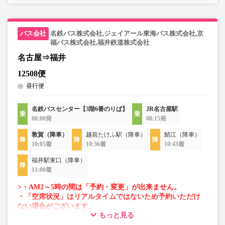
名鉄バス株式会社,ジェイアール東海バス株式会社,京
福バス株式会社,福井鉄道株式会社
名古屋⇒福井
12508便
昼行便
名鉄バスセンター【3階6番のりば】
JR名古屋駅
08:00発
08:15発
敦賀（降車）
越前たけふ駅（降車）
鯖江（降車）
10:05着
10:36着
10:43着
福井駅東口（降車）
11:00着
>・AM2～5時の間は「予約・変更」が出来ません。
・「空席状況」はリアルタイムではないため予約いただけ
ない場合がございます。
もっと見る
・車両は予告なく変更となる場合がございます。これに伴