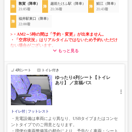
敦賀（降車）
越前たけふ駅（降車）
鯖江（降車）
21:05着
21:36着
21:43着
福井駅東口（降車）
22:00着
>・AM2～5時の間は「予約・変更」が出来ません。
・「空席状況」はリアルタイムではないため予約いただけ
ない場合がございます。
もっと見る
・車両は予告なく変更となる場合がございます。これに伴
い、座席やシート設備が変更となる場合がございますの
で、あらかじめご了承ください。
4列シート
トイレ付き
ゆったり4列シート【トイレ
あり】 ／京福バス
トイレ付
フットレスト
・充電設備は車両により異なり、USBタイプまたはコンセ
ントタイプでのご用意となります。
・増便や車両整備等の都合により、予告なく車両・シート