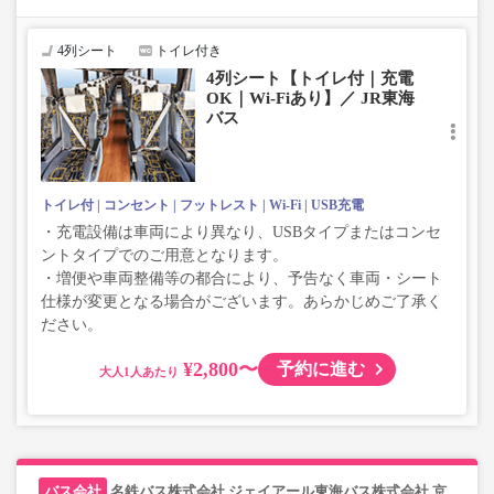
い、座席やシート設備が変更となる場合がございますの
で、あらかじめご了承ください。
4列シート
トイレ付き
4列シート【トイレ付｜充電
OK｜Wi-Fiあり】／ JR東海
バス
トイレ付
コンセント
フットレスト
Wi-Fi
USB充電
・充電設備は車両により異なり、USBタイプまたはコンセ
ントタイプでのご用意となります。
・増便や車両整備等の都合により、予告なく車両・シート
仕様が変更となる場合がございます。あらかじめご了承く
ださい。
¥2,800〜
予約に進む
大人
名鉄バス株式会社,ジェイアール東海バス株式会社,京