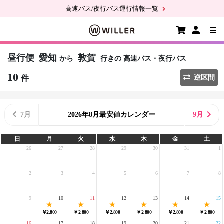
高速バス/夜行バス運行情報一覧
昼行便
愛知
敦賀
から
行きの
高速バス・夜行バス
10
件
逆区間
7月
2026年8月最安値カレンダー
9月
日
月
火
水
木
金
土
26
27
28
29
30
31
1
2
3
4
5
6
7
8
9
10
11
12
13
14
15
￥2,800
￥2,800
￥2,800
￥2,800
￥2,800
￥2,800
16
17
18
19
20
21
22