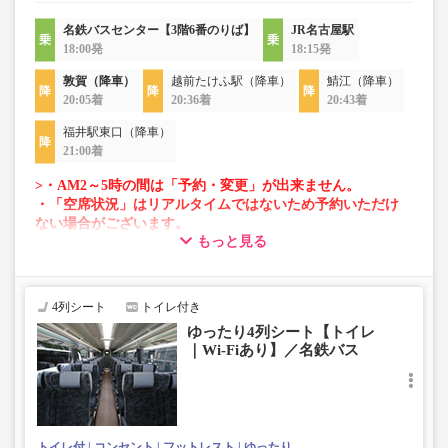
名鉄バスセンター【3階6番のりば】
JR名古屋駅
18:00発
18:15発
敦賀（降車）
越前たけふ駅（降車）
鯖江（降車）
20:05着
20:36着
20:43着
福井駅東口（降車）
21:00着
>・AM2～5時の間は「予約・変更」が出来ません。
・「空席状況」はリアルタイムではないため予約いただけ
ない場合がございます。
もっと見る
・車両は予告なく変更となる場合がございます。これに伴
い、座席やシート設備が変更となる場合がございますの
で、あらかじめご了承ください。
4列シート
トイレ付き
ゆったり4列シート【トイレ
｜Wi-Fiあり】／名鉄バス
トイレ付
コンセント
フットレスト
ゆったり