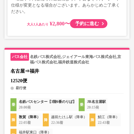
仕様が変更となる場合がございます。あらかじめご了承く
ださい。
¥2,800〜
予約に進む
大人
名鉄バス株式会社,ジェイアール東海バス株式会社,京
福バス株式会社,福井鉄道株式会社
名古屋⇒福井
12520便
昼行便
名鉄バスセンター【3階6番のりば】
JR名古屋駅
20:00発
20:15発
敦賀（降車）
越前たけふ駅（降車）
鯖江（降車）
22:05着
22:36着
22:43着
福井駅東口（降車）