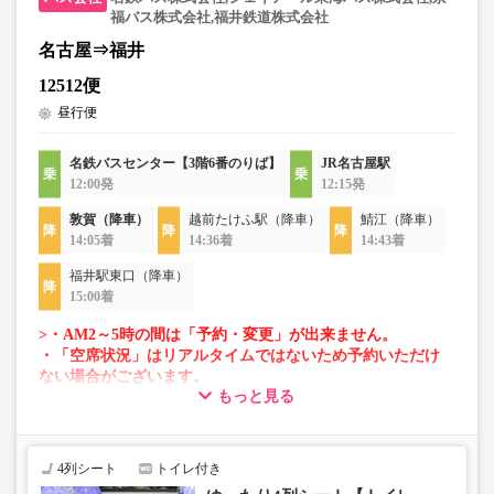
福バス株式会社,福井鉄道株式会社
名古屋⇒福井
12512便
昼行便
名鉄バスセンター【3階6番のりば】
JR名古屋駅
12:00発
12:15発
敦賀（降車）
越前たけふ駅（降車）
鯖江（降車）
14:05着
14:36着
14:43着
福井駅東口（降車）
15:00着
>・AM2～5時の間は「予約・変更」が出来ません。
・「空席状況」はリアルタイムではないため予約いただけ
ない場合がございます。
もっと見る
・車両は予告なく変更となる場合がございます。これに伴
い、座席やシート設備が変更となる場合がございますの
で、あらかじめご了承ください。
4列シート
トイレ付き