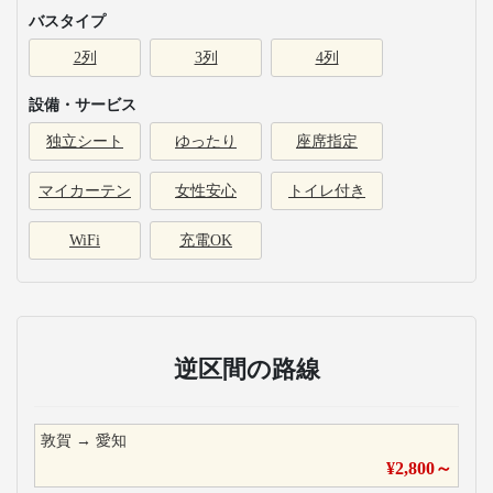
バスタイプ
2列
3列
4列
設備・サービス
独立シート
ゆったり
座席指定
マイカーテン
女性安心
トイレ付き
WiFi
充電OK
逆区間の路線
敦賀
→
愛知
¥
2,800
～