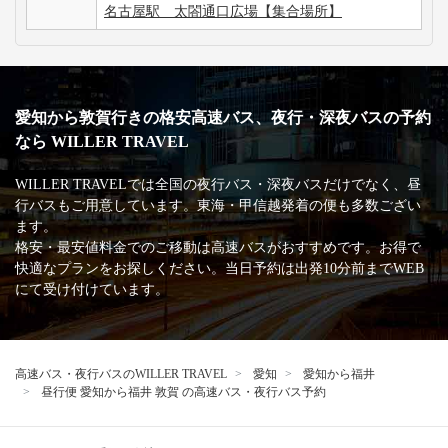
名古屋駅 太閤通口広場【集合場所】
愛知から敦賀行きの格安高速バス、夜行・深夜バスの予約
なら WILLER TRAVEL
WILLER TRAVELでは全国の夜行バス・深夜バスだけでなく、昼
行バスもご用意しています。東海・甲信越発着の便も多数ござい
ます。
格安・最安値料金でのご移動は高速バスがおすすめです。お得で
快適なプランをお探しください。当日予約は出発10分前までWEB
にて受け付けています。
高速バス・夜行バスのWILLER TRAVEL
愛知
愛知から福井
昼行便 愛知から福井 敦賀 の高速バス・夜行バス予約