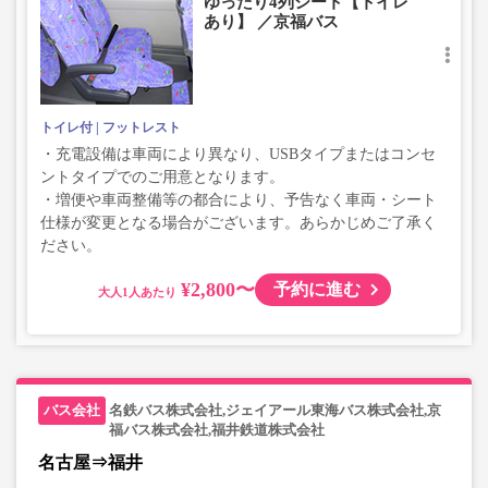
ゆったり4列シート【トイレ
あり】 ／京福バス
トイレ付
フットレスト
・充電設備は車両により異なり、USBタイプまたはコンセ
ントタイプでのご用意となります。
・増便や車両整備等の都合により、予告なく車両・シート
仕様が変更となる場合がございます。あらかじめご了承く
ださい。
¥2,800〜
予約に進む
大人
名鉄バス株式会社,ジェイアール東海バス株式会社,京
福バス株式会社,福井鉄道株式会社
名古屋⇒福井