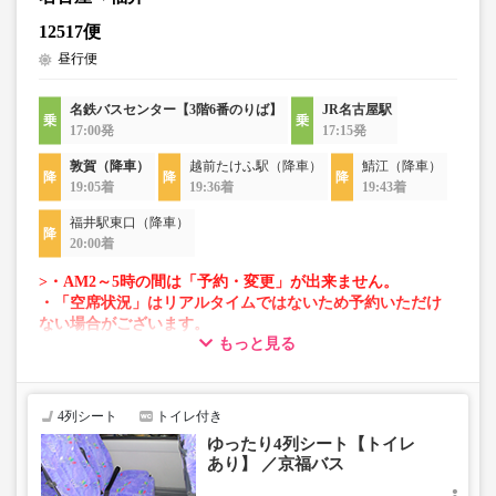
12517便
昼行便
名鉄バスセンター【3階6番のりば】
JR名古屋駅
17:00発
17:15発
敦賀（降車）
越前たけふ駅（降車）
鯖江（降車）
19:05着
19:36着
19:43着
福井駅東口（降車）
20:00着
>・AM2～5時の間は「予約・変更」が出来ません。
・「空席状況」はリアルタイムではないため予約いただけ
ない場合がございます。
もっと見る
・車両は予告なく変更となる場合がございます。これに伴
い、座席やシート設備が変更となる場合がございますの
で、あらかじめご了承ください。
4列シート
トイレ付き
ゆったり4列シート【トイレ
あり】 ／京福バス