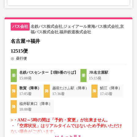
名鉄バス株式会社,ジェイアール東海バス株式会社,京
福バス株式会社,福井鉄道株式会社
名古屋⇒福井
12515便
昼行便
名鉄バスセンター【3階6番のりば】
JR名古屋駅
15:00発
15:15発
敦賀（降車）
越前たけふ駅（降車）
鯖江（降車）
17:05着
17:36着
17:43着
福井駅東口（降車）
18:00着
>・AM2～5時の間は「予約・変更」が出来ません。
・「空席状況」はリアルタイムではないため予約いただけ
ない場合がございます。