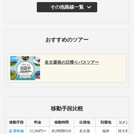
その他路線一覧
おすすめのツアー
名古屋発の日帰りバスツアー
移動手段比較
移動手段
料金
移動時間
出発地
到着地
コメント
新幹線
12,260円〜
約2時間05分
名古屋
福井
特大荷物