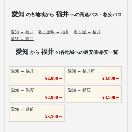
愛知
福井
の各地域から
への高速バス・格安バス
愛知
→
福井
名古屋駅
→
福井
名古屋
→
福井
清須
→
福井
愛知
福井
から
の各地域への最安値/格安一覧
愛知
→
福井
愛知
→
福井市
¥
2,800
～
¥
3,800
～
愛知
→
敦賀
愛知
→
鯖江
¥
2,800
～
¥
3,500
～
愛知
→
越前
¥
3,500
～