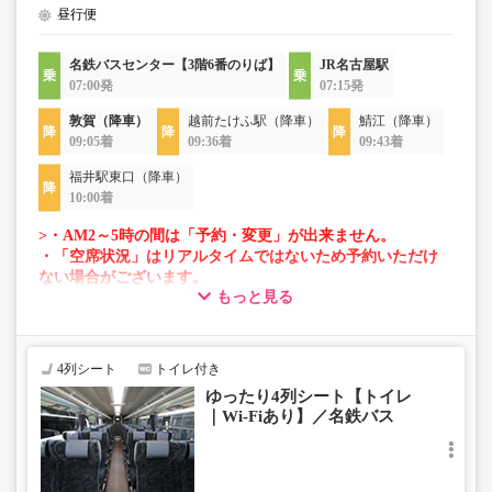
昼行便
名鉄バスセンター【3階6番のりば】
JR名古屋駅
07:00発
07:15発
敦賀（降車）
越前たけふ駅（降車）
鯖江（降車）
09:05着
09:36着
09:43着
福井駅東口（降車）
10:00着
>・AM2～5時の間は「予約・変更」が出来ません。
・「空席状況」はリアルタイムではないため予約いただけ
ない場合がございます。
もっと見る
・車両は予告なく変更となる場合がございます。これに伴
い、座席やシート設備が変更となる場合がございますの
で、あらかじめご了承ください。
4列シート
トイレ付き
ゆったり4列シート【トイレ
｜Wi-Fiあり】／名鉄バス