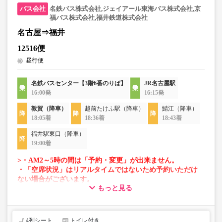
名鉄バス株式会社,ジェイアール東海バス株式会社,京
福バス株式会社,福井鉄道株式会社
名古屋⇒福井
12516便
昼行便
名鉄バスセンター【3階6番のりば】
JR名古屋駅
16:00発
16:15発
敦賀（降車）
越前たけふ駅（降車）
鯖江（降車）
18:05着
18:36着
18:43着
福井駅東口（降車）
19:00着
>・AM2～5時の間は「予約・変更」が出来ません。
・「空席状況」はリアルタイムではないため予約いただけ
ない場合がございます。
もっと見る
・車両は予告なく変更となる場合がございます。これに伴
い、座席やシート設備が変更となる場合がございますの
で、あらかじめご了承ください。
4列シート
トイレ付き