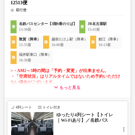
12513便
昼行便
名鉄バスセンター【3階6番のりば】
JR名古屋駅
13:30発
13:45発
敦賀（降車）
越前たけふ駅（降車）
鯖江（降車）
15:35着
16:06着
16:13着
福井駅東口（降車）
16:30着
>・AM2～5時の間は「予約・変更」が出来ません。
・「空席状況」はリアルタイムではないため予約いただけ
ない場合がございます。
もっと見る
・車両は予告なく変更となる場合がございます。これに伴
い、座席やシート設備が変更となる場合がございますの
で、あらかじめご了承ください。
4列シート
トイレ付き
ゆったり4列シート【トイレ
｜Wi-Fiあり】／名鉄バス