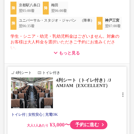
京都駅八条口
梅田
翌05:00着
翌06:00着
ユニバーサル・スタジオ・ジャパン （降車）
神戸三宮
翌06:35着
翌07:00着
学生・シニア・幼児・乳幼児料金はございません。対象の
お客様は大人料金を選択いただきご予約にお進みくださ
い。
もっと見る
【荷物について】
■トランクにてお預かりできる荷物
・3辺合計160cm以内、かつ10kg以下のものをおひとり様1
4列シート
トイレ付き
点
4列シート（トイレ付き）/J
■お預かりできない荷物（貴重品以外は車内持ち込みも不
AMJAM（EXCELLENT）
可）
楽器・自転車（折りたたみ含む）・ボード等の大きな荷
物、壊れ物、危険物、貴重品、ペット、
上記「トランクにてお預かりできる荷物」の条件を満たさ
ないもの
トイレ付
女性安心
充電OK
¥3,000〜
予約に進む
大人