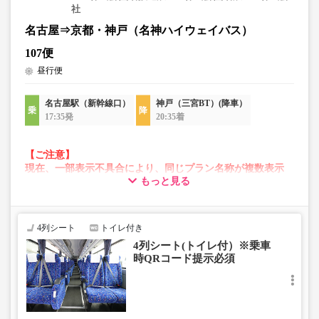
販売価格をご確認の上でご予約をお願いいたします。
社
・一部取り扱いのない停留所がある場合がございます。
名古屋⇒京都・神戸（名神ハイウェイバス）
107便
昼行便
名古屋駅（新幹線口）
神戸（三宮BT）(降車）
17:35発
20:35着
【ご注意】
現在、一部表示不具合により、同じプラン名称が複数表示
もっと見る
される場合がございます。
その場合、予約操作途中でエラーが発生する可能性がござ
います。
お手数をおかけいたしますが、エラー表示が出た場合は、
4列シート
トイレ付き
異なる画像のプランからご予約いただきますようお願いい
4列シート(トイレ付）※乗車
たします。
時QRコード提示必須