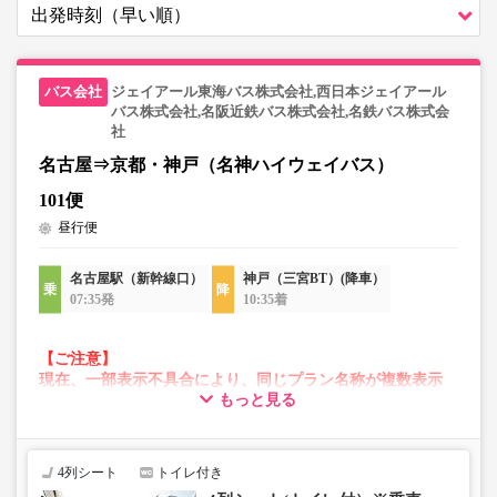
ジェイアール東海バス株式会社,西日本ジェイアール
バス株式会社,名阪近鉄バス株式会社,名鉄バス株式会
社
名古屋⇒京都・神戸（名神ハイウェイバス）
101便
昼行便
名古屋駅（新幹線口）
神戸（三宮BT）(降車）
07:35発
10:35着
【ご注意】
現在、一部表示不具合により、同じプラン名称が複数表示
もっと見る
される場合がございます。
その場合、予約操作途中でエラーが発生する可能性がござ
います。
お手数をおかけいたしますが、エラー表示が出た場合は、
4列シート
トイレ付き
異なる画像のプランからご予約いただきますようお願いい