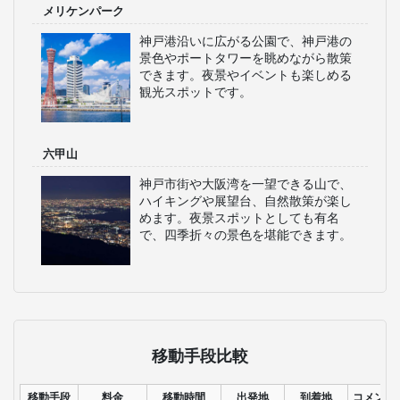
メリケンパーク
神戸港沿いに広がる公園で、神戸港の
景色やポートタワーを眺めながら散策
できます。夜景やイベントも楽しめる
観光スポットです。
六甲山
神戸市街や大阪湾を一望できる山で、
ハイキングや展望台、自然散策が楽し
めます。夜景スポットとしても有名
で、四季折々の景色を堪能できます。
移動手段比較
移動手段
料金
移動時間
出発地
到着地
コメント