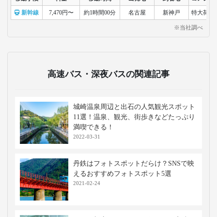
新幹線
7,470円〜
約1時間00分
名古屋
新神戸
特大荷物
※当社調べ
高速バス・深夜バスの関連記事
城崎温泉周辺と出石の人気観光スポット
11選！温泉、観光、街歩きなどたっぷり
満喫できる！
2022-03-31
丹鉄はフォトスポットだらけ？SNSで映
えるおすすめフォトスポット5選
2021-02-24