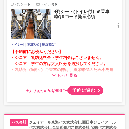
お手数をおかけいたしますが、エラー表示が出た場合は、
4列シート
トイレ付き
異なる画像のプランからご予約いただきますようお願いい
4列シート(トイレ付）※乗車
たします。
時QRコード提示必須
トイレ付
充電OK
座席指定
【予約前にお読みください】
・シニア・乳幼児料金・学生料金はございません。
シニア・学生の方は大人区分を選択してください。
・乳幼児（0歳～）ご乗車の際は、座席確保のため小児運
もっと見る
賃での乗車券が必要です。
乳幼児の方は小児区分を選択してください。
¥3,900〜
予約に進む
大人
・AM1時～5時の間はシステムメンテナンスの為ご予約が
承れません。
・在庫の状況はリアルタイムの表示ではございません。
※売り切れの場合でも残数が表示される場合がありま
す。
ジェイアール東海バス株式会社,西日本ジェイアール
・販売日・便ごとに随時価格が変動いたします。購入時に
バス株式会社,名阪近鉄バス株式会社,名鉄バス株式会