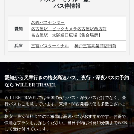
バス停情報
名鉄バスセンター
愛知
名古屋駅 ビックカメラ名古屋駅西店前
名古屋駅 太閤通口広場【集合場所】
兵庫
三宮バスターミナル
神戸三宮高架商店街前
愛知から兵庫行きの格安高速バス、夜行・深夜バスの予約
なら WILLER TRAVEL
WILLER TRAVELでは全国の夜行バス・深夜バスだけでなく、昼
行バスもご用意しています。東海・関西発着の便も多数ございま
す。
格安・最安値料金でのご移動は高速バスがおすすめです。お得で
快適なプランをお探しください。当日予約は出発10分前までWEB
にて受け付けています。