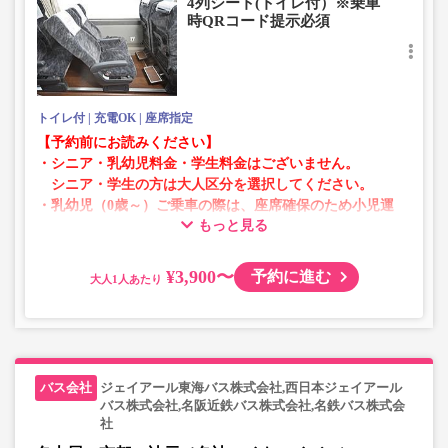
4列シート(トイレ付）※乗車
たします。
時QRコード提示必須
トイレ付
充電OK
座席指定
【予約前にお読みください】
・シニア・乳幼児料金・学生料金はございません。
シニア・学生の方は大人区分を選択してください。
・乳幼児（0歳～）ご乗車の際は、座席確保のため小児運
もっと見る
賃での乗車券が必要です。
乳幼児の方は小児区分を選択してください。
¥3,900〜
予約に進む
大人
・AM1時～5時の間はシステムメンテナンスの為ご予約が
承れません。
・在庫の状況はリアルタイムの表示ではございません。
※売り切れの場合でも残数が表示される場合がありま
す。
ジェイアール東海バス株式会社,西日本ジェイアール
・販売日・便ごとに随時価格が変動いたします。購入時に
バス株式会社,名阪近鉄バス株式会社,名鉄バス株式会
販売価格をご確認の上でご予約をお願いいたします。
社
・一部取り扱いのない停留所がある場合がございます。