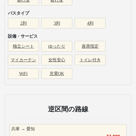
昼行便
夜行便
バスタイプ
2列
3列
4列
設備・サービス
独立シート
ゆったり
座席指定
マイカーテン
女性安心
トイレ付き
WiFi
充電OK
逆区間の路線
兵庫
→
愛知