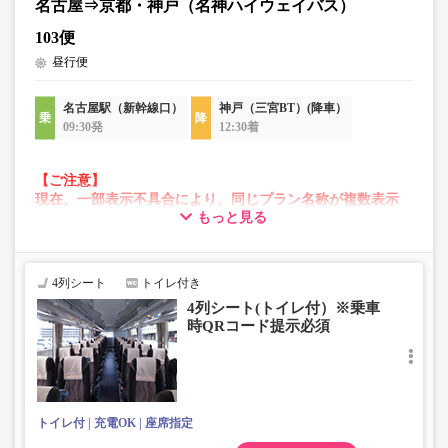
名古屋⇒京都・神戸（名神ハイウェイバス）
103便
昼行便
名古屋駅（新幹線口）
神戸（三宮BT）(降車）
09:30発
12:30着
【ご注意】
現在、一部表示不具合により、同じプラン名称が複数表示
もっと見る
される場合がございます。
その場合、予約操作途中でエラーが発生する可能性がござ
います。
お手数をおかけいたしますが、エラー表示が出た場合は、
4列シート
トイレ付き
異なる画像のプランからご予約いただきますようお願いい
4列シート(トイレ付）※乗車
たします。
時QRコード提示必須
トイレ付
充電OK
座席指定