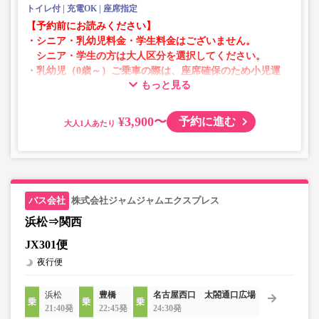
トイレ付
充電OK
座席指定
【予約前にお読みください】
・シニア・乳幼児料金・学生料金はございません。
シニア・学生の方は大人区分を選択してください。
・乳幼児（0歳～）ご乗車の際は、座席確保のため小児運
もっと見る
賃での乗車券が必要です。
乳幼児の方は小児区分を選択してください。
¥3,900〜
予約に進む
大人
・AM1時～5時の間はシステムメンテナンスの為ご予約が
承れません。
・在庫の状況はリアルタイムの表示ではございません。
※売り切れの場合でも残数が表示される場合がありま
す。
株式会社ジャムジャムエクスプレス
・販売日・便ごとに随時価格が変動いたします。購入時に
販売価格をご確認の上でご予約をお願いいたします。
浜松⇒関西
・一部取り扱いのない停留所がある場合がございます。
JX301便
夜行便
浜松
豊橋
名古屋西口 太閤通口広場
21:40発
22:45発
24:30発