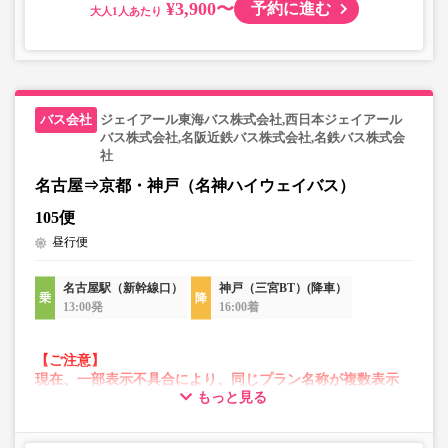
¥3,900〜
予約に進む
大人
ジェイアール東海バス株式会社,西日本ジェイアール
バス株式会社,名阪近鉄バス株式会社,名鉄バス株式会
社
名古屋⇒京都・神戸（名神ハイウェイバス）
105便
昼行便
名古屋駅（新幹線口）
神戸（三宮BT）(降車）
13:00発
16:00着
【ご注意】
現在、一部表示不具合により、同じプラン名称が複数表示
もっと見る
される場合がございます。
その場合、予約操作途中でエラーが発生する可能性がござ
います。