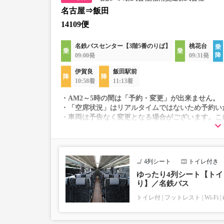
名古屋⇒飯田
14109便
名鉄バスセンター【3階5番のりば】
桃花台
09:00発
09:31発
伊賀良
飯田駅前
10:58着
11:13着
・AM2～5時の間は「予約・変更」が出来ません。
・「空席状況」はリアルタイムではないため予約い
・車両は予告なく変更となる場合がございます。こ
すので、あらかじめご了承ください。
4列シート
トイレ付き
ゆったり4列シート【トイレ
り】／名鉄バス
トイレ付
フットレスト
Wi-Fi