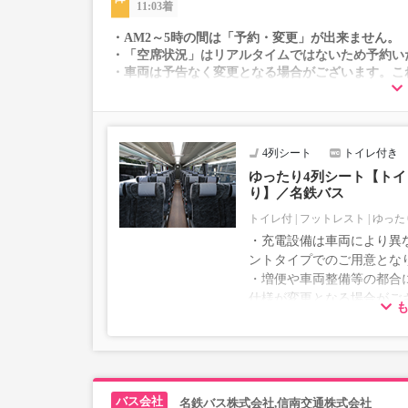
11:03着
・AM2～5時の間は「予約・変更」が出来ません。
・「空席状況」はリアルタイムではないため予約い
・車両は予告なく変更となる場合がございます。こ
すので、あらかじめご了承ください。
4列シート
トイレ付き
ゆったり4列シート【トイレ
り】／名鉄バス
トイレ付
フットレスト
ゆった
・充電設備は車両により異な
ントタイプでのご用意とな
・増便や車両整備等の都合
仕様が変更となる場合がご
ださい。
名鉄バス株式会社,信南交通株式会社