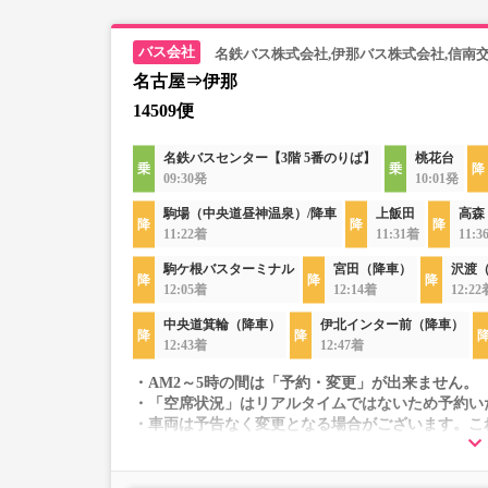
名鉄バス株式会社,伊那バス株式会社,信南
名古屋⇒伊那
14509便
名鉄バスセンター【3階 5番のりば】
桃花台
09:30発
10:01発
駒場（中央道昼神温泉）/降車
上飯田
高森
11:22着
11:31着
11:3
駒ケ根バスターミナル
宮田（降車）
沢渡
12:05着
12:14着
12:22
中央道箕輪（降車）
伊北インター前（降車）
12:43着
12:47着
・AM2～5時の間は「予約・変更」が出来ません。
・「空席状況」はリアルタイムではないため予約い
・車両は予告なく変更となる場合がございます。こ
すので、あらかじめご了承ください。