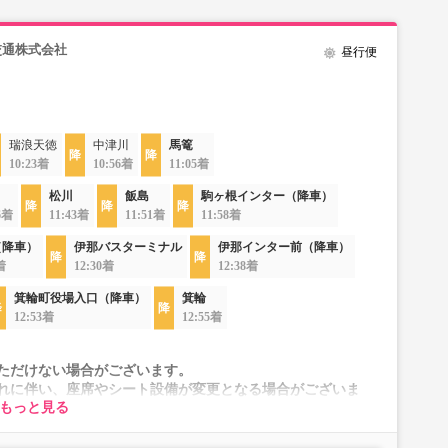
交通株式会社
昼行便
瑞浪天徳
中津川
馬篭
10:23着
10:56着
11:05着
松川
飯島
駒ヶ根インター（降車）
6着
11:43着
11:51着
11:58着
（降車）
伊那バスターミナル
伊那インター前（降車）
着
12:30着
12:38着
箕輪町役場入口（降車）
箕輪
12:53着
12:55着
ただけない場合がございます。
れに伴い、座席やシート設備が変更となる場合がございま
もっと見る