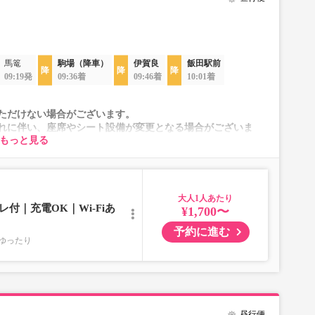
馬篭
駒場（降車）
伊賀良
飯田駅前
09:19発
09:36着
09:46着
10:01着
ただけない場合がございます。
れに伴い、座席やシート設備が変更となる場合がございま
もっと見る
大人
付｜充電OK｜Wi-Fiあ
¥1,700〜
予約に進む
ゆったり
昼行便