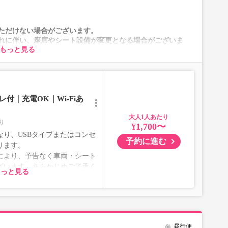
ただけない場合がございます。
れに伴い、座席やシート設備が変更となる場合がございま
もっと見る
付｜充電OK｜Wi-Fiあ
大人
り
¥1,700〜
り、USBタイプまたはコンセ
予約に進む
ります。
により、予告なく車両・シート
ざいます。あらかじめご了承く
もっと見る
昼行便