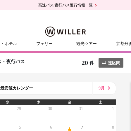
高速バス/夜行バス運行情報一覧
ー・ホテル
フェリー
観光ツアー
京都丹
20
ス・夜行バス
件
逆区間
8月最安値カレンダー
9月
水
木
金
土
29
30
31
1
5
6
7
8