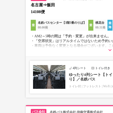
名古屋⇒飯田
14108便
名鉄バスセンター【3階5番のりば】
桃花台
08:00発
08:31発
・AM2～5時の間は「予約・変更」が出来ません。
・「空席状況」はリアルタイムではないため予約い
・車両は予告なく変更となる場合がございます。こ
すので、あらかじめご了承ください。
4列シート
トイレ付き
ゆったり4列シート【トイレ
り】／名鉄バス
トイレ付
フットレスト
Wi-Fi
名鉄バス株式会社,信南交通株式会社