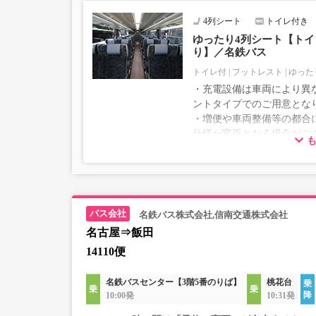
4列シート
トイレ付き
ゆったり4列シート【トイレ
り】／名鉄バス
トイレ付
フットレスト
ゆった
・充電設備は車両により異な
ントタイプでのご用意とな
・増便や車両整備等の都合
仕様が変更となる場合がご
ださい。
名鉄バス株式会社,信南交通株式会社
名古屋⇒飯田
14110便
名鉄バスセンター【3階5番のりば】
桃花台
10:00発
10:31発