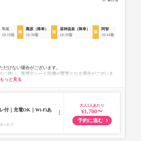
馬篭
園原（降車）
昼神温泉（降車）
阿智
10:19発
10:30着
10:39着
10:44着
ただけない場合がございます。
れに伴い、座席やシート設備が変更となる場合がございま
もっと見る
大人
付｜充電OK｜Wi-Fiあ
¥1,700〜
予約に進む
ゆったり