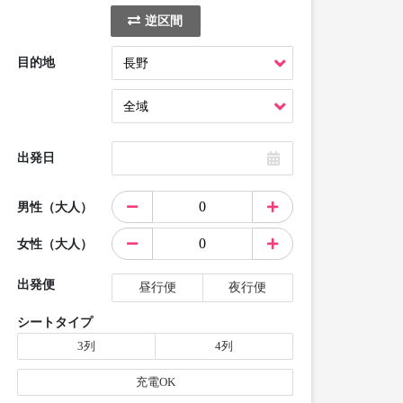
逆区間
目的地
出発日
男性（大人）
女性（大人）
出発便
昼行便
夜行便
シートタイプ
3列
4列
充電OK