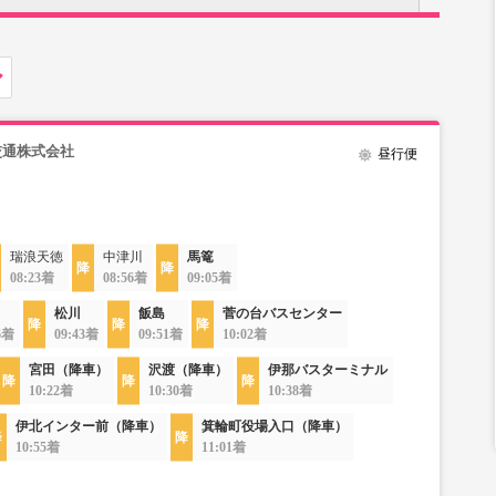
交通株式会社
昼行便
瑞浪天徳
中津川
馬篭
08:23着
08:56着
09:05着
松川
飯島
菅の台バスセンター
6着
09:43着
09:51着
10:02着
宮田（降車）
沢渡（降車）
伊那バスターミナル
10:22着
10:30着
10:38着
伊北インター前（降車）
箕輪町役場入口（降車）
10:55着
11:01着