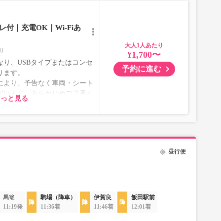
付｜充電OK｜Wi-Fiあ
大人
り
¥1,700〜
り、USBタイプまたはコンセ
予約に進む
ります。
により、予告なく車両・シート
ざいます。あらかじめご了承く
もっと見る
昼行便
馬篭
駒場（降車）
伊賀良
飯田駅前
11:19発
11:36着
11:46着
12:01着