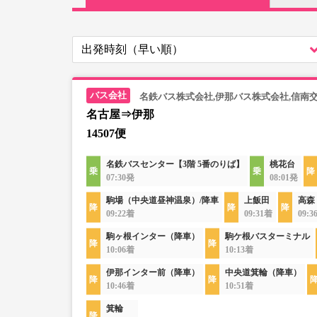
名鉄バス株式会社,伊那バス株式会社,信南
名古屋⇒伊那
14507便
名鉄バスセンター【3階 5番のりば】
桃花台
07:30発
08:01発
駒場（中央道昼神温泉）/降車
上飯田
高森
09:22着
09:31着
09:3
駒ヶ根インター（降車）
駒ケ根バスターミナル
10:06着
10:13着
伊那インター前（降車）
中央道箕輪（降車）
10:46着
10:51着
箕輪