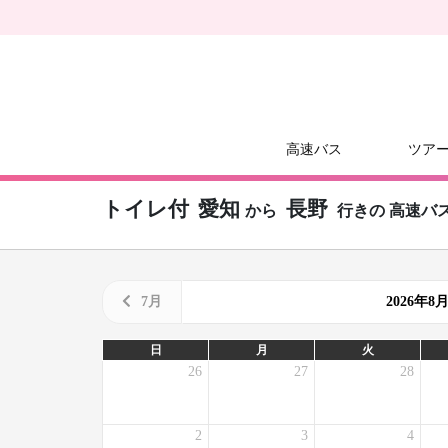
高速バス
ツア
トイレ付
愛知
長野
から
行きの
高速バ
7月
2026年
日
月
火
26
27
28
2
3
4