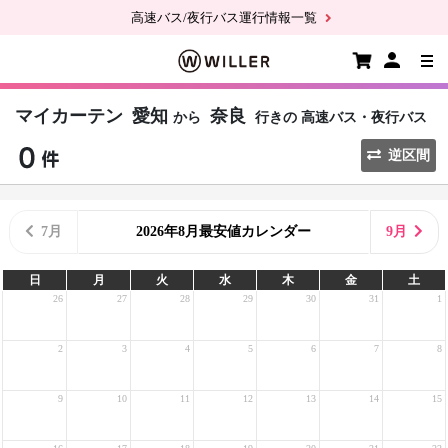
高速バス/夜行バス運行情報一覧
マイカーテン
愛知
奈良
から
行きの
高速バス・夜行バス
逆区間
7月
2026年8月最安値カレンダー
9月
日
月
火
水
木
金
土
26
27
28
29
30
31
1
2
3
4
5
6
7
8
9
10
11
12
13
14
15