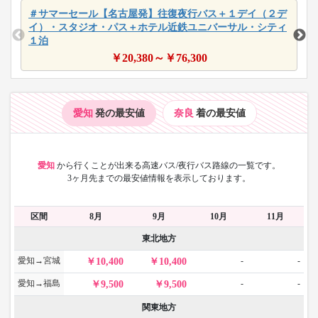
＃サマーセール【名古屋発】往復夜行バス＋１デイ（２デ
イ）・スタジオ・パス＋ホテル近鉄ユニバーサル・シティ
１泊
￥
20,380
～￥
76,300
愛知
発の最安値
奈良
着の最安値
愛知
から
行くことが出来る高速バス/夜行バス路線の一覧です。
3ヶ月先までの最安値情報を表示しております。
区間
8月
9月
10月
11月
東北地方
愛知→宮城
-
-
10,400
10,400
愛知→福島
-
-
9,500
9,500
関東地方