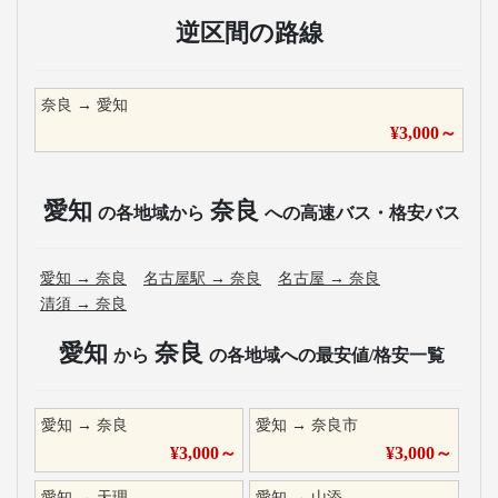
逆区間の路線
奈良
→
愛知
¥
3,000
～
愛知
奈良
の各地域から
への高速バス・格安バス
愛知
→
奈良
名古屋駅
→
奈良
名古屋
→
奈良
清須
→
奈良
愛知
奈良
から
の各地域への最安値/格安一覧
愛知
→
奈良
愛知
→
奈良市
¥
3,000
～
¥
3,000
～
愛知
→
天理
愛知
→
山添