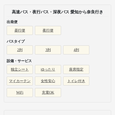
高速バス・夜行バス・深夜バス 愛知から奈良行き
出発便
昼行便
夜行便
バスタイプ
2列
3列
4列
設備・サービス
独立シート
ゆったり
座席指定
マイカーテン
女性安心
トイレ付き
WiFi
充電OK