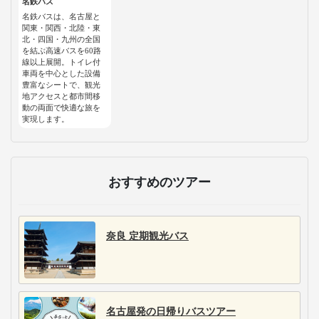
名鉄バス
名鉄バスは、名古屋と
関東・関西・北陸・東
北・四国・九州の全国
を結ぶ高速バスを60路
線以上展開。トイレ付
車両を中心とした設備
豊富なシートで、観光
地アクセスと都市間移
動の両面で快適な旅を
実現します。
おすすめのツアー
奈良 定期観光バス
名古屋発の日帰りバスツアー