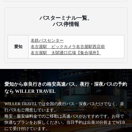
バスターミナル一覧、
バス停情報
名鉄バスセンター
愛知
名古屋駅 ビックカメラ名古屋駅西店前
名古屋駅 太閤通口広場【集合場所】
愛知から奈良行きの格安高速バス、夜行・深夜バスの予約
なら WILLER TRAVEL
WILLER TRAVELでは全国の夜行バス・深夜バスだけでなく、昼
行バスもご用意しています。
格安・最安値料金でのご移動は高速バスがおすすめです。お得で
快適なプランをお探しください。当日予約は出発10分前までWEB
にて受け付けています。