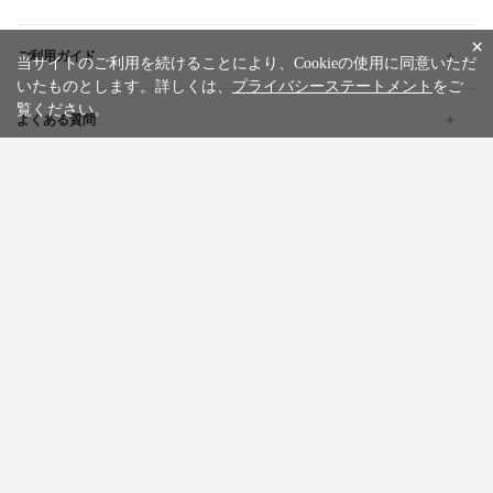
×
ご利用ガイド
当サイトのご利用を続けることにより、Cookieの使用に同意いただ
いたものとします。詳しくは、
プライバシーステートメント
をご
覧ください。
よくある質問
企業情報
採用情報
旅行条件書
標識・約款
プライバシーステートメント
特定商取引法に基づく表記
サイトマップ
お問い合わせ
広告掲載について
カスタマーハラスメントポリシー
English
한글
繁體中文
简体中文
Tiếng việt
WILLER Group
WILLER EXPRESS
京都丹後鉄道
WILLER ACROSS