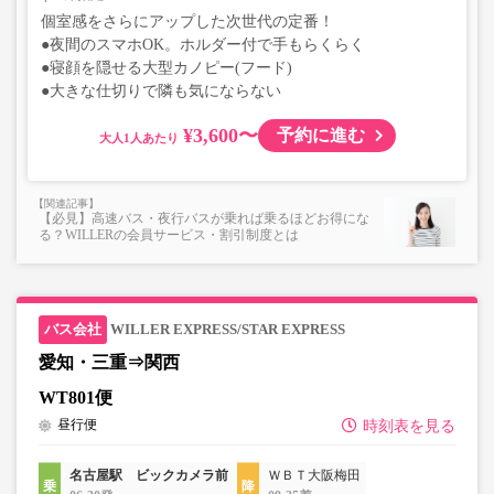
個室感をさらにアップした次世代の定番！
●夜間のスマホOK。ホルダー付で手もらくらく
●寝顔を隠せる大型カノピー(フード)
●大きな仕切りで隣も気にならない
¥3,600〜
予約に進む
大人
【必見】高速バス・夜行バスが乗れば乗るほどお得にな
る？WILLERの会員サービス・割引制度とは
WILLER EXPRESS/STAR EXPRESS
愛知・三重⇒関西
WT801便
昼行便
時刻表を見る
名古屋駅 ビックカメラ前
ＷＢＴ大阪梅田