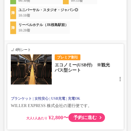
06:30発
09:35着
ユニバーサル・スタジオ・ジャパン◎
10:10着
リーベルホテル（JR桜島駅前）
10:20着
4列シート
プレミア割引
エコノミー(USB付) ※観光
バス型シート
ブランケット
女性安心
USB充電
充電OK
WILLER EXPRESS 株式会社の運行便です。
¥2,800〜
予約に進む
大人