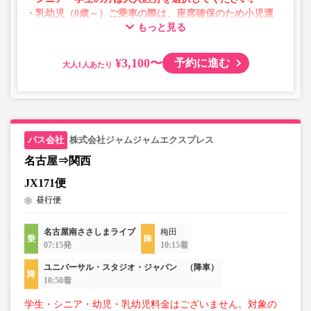
・乳幼児（0歳～）ご乗車の際は、座席確保のため小児運
もっと見る
賃での乗車券が必要です。
乳幼児の方は小児区分を選択してください。
¥3,100〜
予約に進む
大人
・AM1時～5時の間はシステムメンテナンスの為ご予約が
承れません。
・在庫の状況はリアルタイムの表示ではございません。
※売り切れの場合でも残数が表示される場合がありま
す。
株式会社ジャムジャムエクスプレス
・販売日・便ごとに随時価格が変動いたします。購入時に
販売価格をご確認の上でご予約をお願いいたします。
名古屋⇒関西
・一部取り扱いのない停留所がある場合がございます。
JX171便
昼行便
名古屋南ささしまライブ
梅田
07:15発
10:15着
ユニバーサル・スタジオ・ジャパン （降車）
10:50着
学生・シニア・幼児・乳幼児料金はございません。対象の