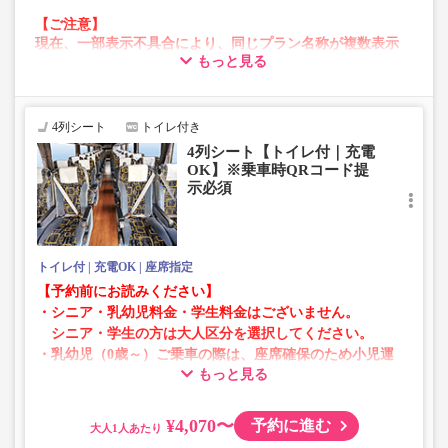
【ご注意】
現在、一部表示不具合により、同じプラン名称が複数表示
もっと見る
される場合がございます。
その場合、予約操作途中でエラーが発生する可能性がござ
います。
お手数をおかけいたしますが、エラー表示が出た場合は、
4列シート
トイレ付き
異なる画像のプランからご予約いただきますようお願いい
4列シート【トイレ付｜充電
たします。
OK】※乗車時QRコード提
示必須
トイレ付
充電OK
座席指定
【予約前にお読みください】
・シニア・乳幼児料金・学生料金はございません。
シニア・学生の方は大人区分を選択してください。
・乳幼児（0歳～）ご乗車の際は、座席確保のため小児運
もっと見る
賃での乗車券が必要です。
乳幼児の方は小児区分を選択してください。
¥4,070〜
予約に進む
大人
・AM1時～5時の間はシステムメンテナンスの為ご予約が