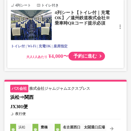
4列シート
トイレ付き
4列シート【トイレ付｜充電
OK】／遠州鉄道株式会社※
乗車時QRコード提示必須
トイレ付
Wi-Fi
充電OK
座席指定
¥4,000〜
予約に進む
大人
株式会社ジャムジャムエクスプレス
浜松⇒関西
JX301便
夜行便
浜松
豊橋
名古屋西口 太閤通口広場