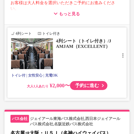
お客様は大人料金を選択いただきご予約にお進みくださ
い。
もっと見る
【荷物について】
■トランクにてお預かりできる荷物
・3辺合計160cm以内、かつ10kg以下のものをおひとり様1
4列シート
トイレ付き
点
4列シート（トイレ付き）/J
■お預かりできない荷物（貴重品以外は車内持ち込みも不
AMJAM（EXCELLENT）
可）
楽器・自転車（折りたたみ含む）・ボード等の大きな荷
物、壊れ物、危険物、貴重品、ペット、
上記「トランクにてお預かりできる荷物」の条件を満たさ
ないもの
トイレ付
女性安心
充電OK
¥2,000〜
予約に進む
大人
ジェイアール東海バス株式会社,西日本ジェイアール
バス株式会社,名阪近鉄バス株式会社
名古屋⇒大阪・ＵＳＪ（名神ハイウェイバス）