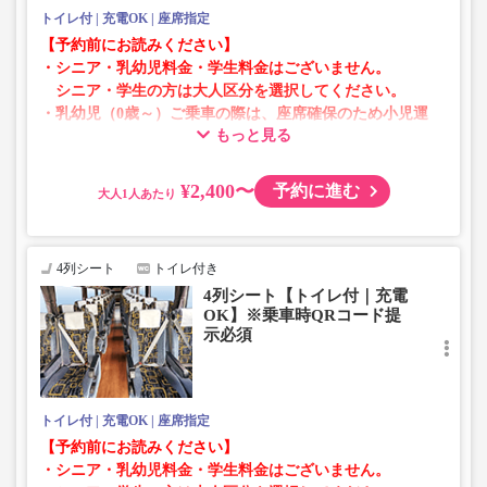
トイレ付
充電OK
座席指定
【予約前にお読みください】
・シニア・乳幼児料金・学生料金はございません。
シニア・学生の方は大人区分を選択してください。
・乳幼児（0歳～）ご乗車の際は、座席確保のため小児運
もっと見る
賃での乗車券が必要です。
乳幼児の方は小児区分を選択してください。
¥2,400〜
予約に進む
大人
・AM1時～5時の間はシステムメンテナンスの為ご予約が
承れません。
・在庫の状況はリアルタイムの表示ではございません。
4列シート
トイレ付き
※売り切れの場合でも残数が表示される場合がありま
4列シート【トイレ付｜充電
す。
OK】※乗車時QRコード提
・販売日・便ごとに随時価格が変動いたします。購入時に
示必須
販売価格をご確認の上でご予約をお願いいたします。
・一部取り扱いのない停留所がある場合がございます。
トイレ付
充電OK
座席指定
【予約前にお読みください】
・シニア・乳幼児料金・学生料金はございません。