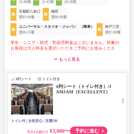
21:40発
22:45発
24:30発
京都駅八条口
梅田
翌05:00着
翌06:00着
ユニバーサル・スタジオ・ジャパン （降車）
神戸三宮
翌06:35着
翌07:00着
学生・シニア・幼児・乳幼児料金はございません。対象の
お客様は大人料金を選択いただきご予約にお進みくださ
い。
もっと見る
【荷物について】
■トランクにてお預かりできる荷物
・3辺合計160cm以内、かつ10kg以下のものをおひとり様1
4列シート
トイレ付き
点
4列シート（トイレ付き）/J
■お預かりできない荷物（貴重品以外は車内持ち込みも不
AMJAM（EXCELLENT）
可）
楽器・自転車（折りたたみ含む）・ボード等の大きな荷
物、壊れ物、危険物、貴重品、ペット、
上記「トランクにてお預かりできる荷物」の条件を満たさ
ないもの
トイレ付
女性安心
充電OK
¥3,000〜
予約に進む
大人