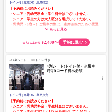
トイレ付
充電OK
座席指定
【予約前にお読みください】
・シニア・乳幼児料金・学生料金はございません。
シニア・学生の方は大人区分を選択してください。
・乳幼児（0歳～）ご乗車の際は、座席確保のため小児運
もっと見る
賃での乗車券が必要です。
乳幼児の方は小児区分を選択してください。
¥2,400〜
予約に進む
大人
・AM1時～5時の間はシステムメンテナンスの為ご予約が
承れません。
・在庫の状況はリアルタイムの表示ではございません。
4列シート
トイレ付き
※売り切れの場合でも残数が表示される場合がありま
4列シート(トイレ付）※乗車
す。
時QRコード提示必須
・販売日・便ごとに随時価格が変動いたします。購入時に
販売価格をご確認の上でご予約をお願いいたします。
・一部取り扱いのない停留所がある場合がございます。
トイレ付
充電OK
座席指定
【予約前にお読みください】
・シニア・乳幼児料金・学生料金はございません。
シニア・学生の方は大人区分を選択してください。