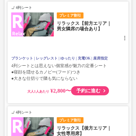
4列シート
プレミア割引
リラックス【前方エリア｜
男女隣席の場合あり】
ブランケット
レッグレスト
ゆったり
充電OK
座席指定
4列シートとは思えない個室感が魅力の定番シート
●寝顔を隠せるカノピー(フード)つき
●大きな仕切りで隣も気にならない
¥2,800〜
予約に進む
大人
4列シート
プレミア割引
リラックス【後方エリア｜
女性専用席】