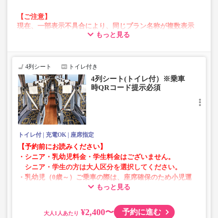
【ご注意】
現在、一部表示不具合により、同じプラン名称が複数表示
もっと見る
される場合がございます。
その場合、予約操作途中でエラーが発生する可能性がござ
います。
お手数をおかけいたしますが、エラー表示が出た場合は、
4列シート
トイレ付き
異なる画像のプランからご予約いただきますようお願いい
4列シート(トイレ付）※乗車
たします。
時QRコード提示必須
トイレ付
充電OK
座席指定
【予約前にお読みください】
・シニア・乳幼児料金・学生料金はございません。
シニア・学生の方は大人区分を選択してください。
・乳幼児（0歳～）ご乗車の際は、座席確保のため小児運
もっと見る
賃での乗車券が必要です。
乳幼児の方は小児区分を選択してください。
¥2,400〜
予約に進む
大人