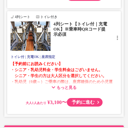
・AM1時～5時の間はシステムメンテナンスの為ご予約が
承れません。
・在庫の状況はリアルタイムの表示ではございません。
4列シート
トイレ付き
※売り切れの場合でも残数が表示される場合がありま
4列シート【トイレ付｜充電
す。
OK】※乗車時QRコード提
・販売日・便ごとに随時価格が変動いたします。購入時に
示必須
販売価格をご確認の上でご予約をお願いいたします。
・一部取り扱いのない停留所がある場合がございます。
トイレ付
充電OK
座席指定
【予約前にお読みください】
・シニア・乳幼児料金・学生料金はございません。
シニア・学生の方は大人区分を選択してください。
・乳幼児（0歳～）ご乗車の際は、座席確保のため小児運
もっと見る
賃での乗車券が必要です。
乳幼児の方は小児区分を選択してください。
¥3,100〜
予約に進む
大人
・AM1時～5時の間はシステムメンテナンスの為ご予約が
承れません。
・在庫の状況はリアルタイムの表示ではございません。
※売り切れの場合でも残数が表示される場合がありま