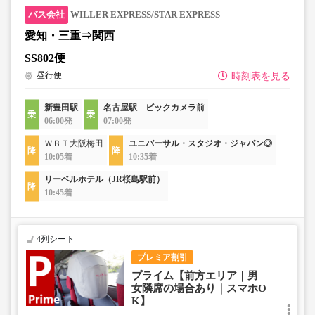
WILLER EXPRESS/STAR EXPRESS
愛知・三重⇒関西
SS802便
昼行便
時刻表を見る
新豊田駅
名古屋駅 ビックカメラ前
06:00発
07:00発
ＷＢＴ大阪梅田
ユニバーサル・スタジオ・ジャパン◎
10:05着
10:35着
リーベルホテル（JR桜島駅前）
10:45着
4列シート
プレミア割引
プライム【前方エリア｜男
女隣席の場合あり｜スマホO
K】