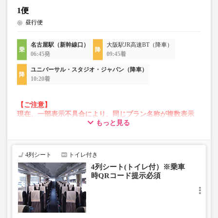
1便
昼行便
名古屋駅（新幹線口）
大阪駅JR高速BT（降車）
06:45発
09:45着
ユニバーサル・スタジオ・ジャパン（降車）
10:20着
【ご注意】
現在、一部表示不具合により、同じプラン名称が複数表示
もっと見る
される場合がございます。
その場合、予約操作途中でエラーが発生する可能性がござ
います。
お手数をおかけいたしますが、エラー表示が出た場合は、
4列シート
トイレ付き
異なる画像のプランからご予約いただきますようお願いい
4列シート(トイレ付）※乗車
たします。
時QRコード提示必須