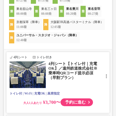
07:27発
07:37発
07:55発
東名舘山寺
東名三ヶ日
東名豊川
東名音羽
08:00発
08:08発
08:20発
08:27発
京都深草（降車）
大阪駅JR高速バスターミナル（降車）
11:08着
12:05着
ユニバーサル・スタジオ・ジャパン（降車）
12:40着
4列シート
トイレ付き
4列シート【トイレ付｜充電
OK】／遠州鉄道株式会社※
乗車時QRコード提示必須
（早割プラン）
トイレ付
Wi-Fi
充電OK
座席指定
¥3,700〜
予約に進む
大人