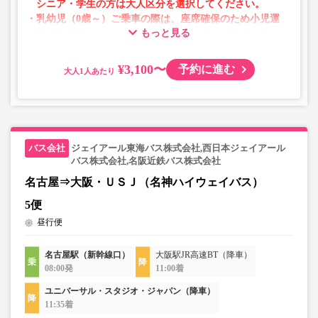
シニア・学生の方は大人区分を選択してください。
・乳幼児（0歳～）ご乗車の際は、座席確保のため小児運
もっと見る
賃での乗車券が必要です。
乳幼児の方は小児区分を選択してください。
¥3,100〜
予約に進む
大人
・AM1時～5時の間はシステムメンテナンスの為ご予約が
承れません。
・在庫の状況はリアルタイムの表示ではございません。
※売り切れの場合でも残数が表示される場合がありま
す。
ジェイアール東海バス株式会社,西日本ジェイアール
・販売日・便ごとに随時価格が変動いたします。購入時に
バス株式会社,名阪近鉄バス株式会社
販売価格をご確認の上でご予約をお願いいたします。
名古屋⇒大阪・ＵＳＪ（名神ハイウェイバス）
・一部取り扱いのない停留所がある場合がございます。
5便
昼行便
・充電設備は車両により異なり、USBタイプまたはコンセ
ントタイプでのご用意となります。
名古屋駅（新幹線口）
大阪駅JR高速BT（降車）
・増便や車両整備等の都合により、予告なく車両・シート
08:00発
11:00着
仕様が変更となる場合がございます。あらかじめご了承く
ださい。
ユニバーサル・スタジオ・ジャパン（降車）
11:35着