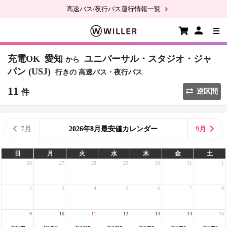
高速バス/夜行バス運行情報一覧
充電OK
愛知
ユニバーサル・スタジオ・ジャ
から
パン (USJ)
行きの
高速バス・夜行バス
11
件
逆区間
7月
2026年8月最安値カレンダー
9月
日
月
火
水
木
金
土
26
27
28
29
30
31
1
2
3
4
5
6
7
8
9
10
11
12
13
14
15