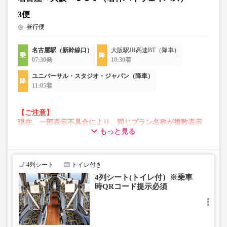
3便
昼行便
名古屋駅（新幹線口）
大阪駅JR高速BT（降車）
07:30発
10:30着
ユニバーサル・スタジオ・ジャパン（降車）
11:05着
【ご注意】
現在、一部表示不具合により、同じプラン名称が複数表示
もっと見る
される場合がございます。
その場合、予約操作途中でエラーが発生する可能性がござ
います。
お手数をおかけいたしますが、エラー表示が出た場合は、
4列シート
トイレ付き
異なる画像のプランからご予約いただきますようお願いい
4列シート(トイレ付）※乗車
たします。
時QRコード提示必須