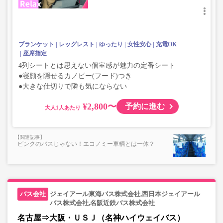
ブランケット
レッグレスト
ゆったり
女性安心
充電OK
座席指定
4列シートとは思えない個室感が魅力の定番シート
●寝顔を隠せるカノピー(フード)つき
●大きな仕切りで隣も気にならない
¥2,800〜
予約に進む
大人
ピンクのバスじゃない！エコノミー車輌とは一体？
ジェイアール東海バス株式会社,西日本ジェイアール
バス株式会社,名阪近鉄バス株式会社
名古屋⇒大阪・ＵＳＪ（名神ハイウェイバス）