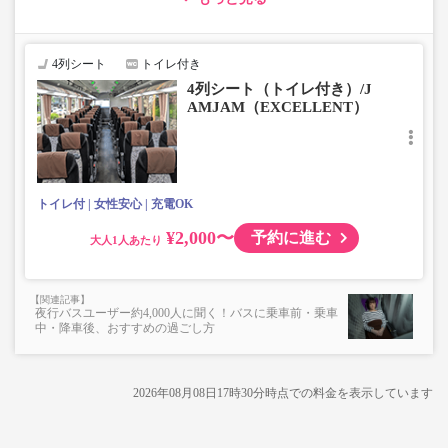
【荷物について】
■トランクにてお預かりできる荷物
・3辺合計160cm以内、かつ10kg以下のものをおひとり様1
4列シート
トイレ付き
点
4列シート（トイレ付き）/J
■お預かりできない荷物（貴重品以外は車内持ち込みも不
AMJAM（EXCELLENT）
可）
楽器・自転車（折りたたみ含む）・ボード等の大きな荷
物、壊れ物、危険物、貴重品、ペット、
上記「トランクにてお預かりできる荷物」の条件を満たさ
ないもの
トイレ付
女性安心
充電OK
¥2,000〜
予約に進む
大人
夜行バスユーザー約4,000人に聞く！バスに乗車前・乗車
中・降車後、おすすめの過ごし方
2026年08月08日17時30分
時点での料金を表示しています