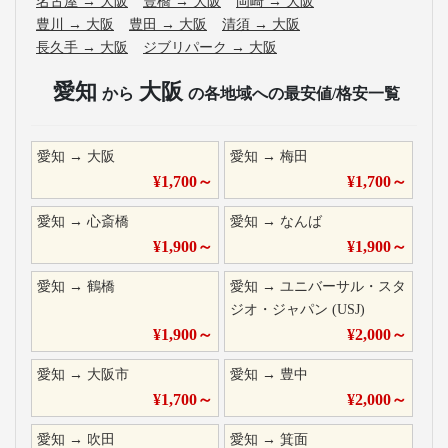
名古屋
→
大阪
豊橋
→
大阪
岡崎
→
大阪
豊川
→
大阪
豊田
→
大阪
清須
→
大阪
長久手
→
大阪
ジブリパーク
→
大阪
愛知
大阪
から
の各地域への最安値/格安一覧
愛知
→
大阪
愛知
→
梅田
¥
1,700
～
¥
1,700
～
愛知
→
心斎橋
愛知
→
なんば
¥
1,900
～
¥
1,900
～
愛知
→
鶴橋
愛知
→
ユニバーサル・スタ
ジオ・ジャパン (USJ)
¥
1,900
～
¥
2,000
～
愛知
→
大阪市
愛知
→
豊中
¥
1,700
～
¥
2,000
～
愛知
→
吹田
愛知
→
箕面