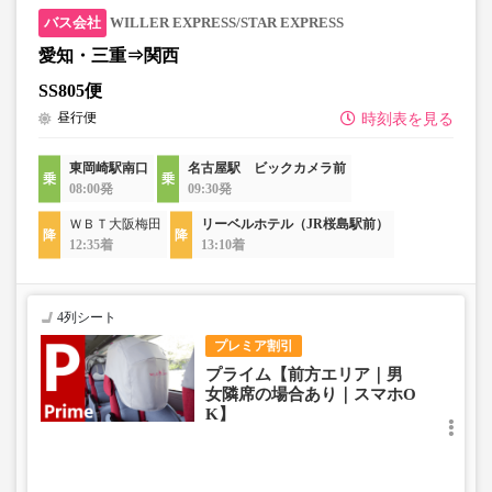
す。
WILLER EXPRESS/STAR EXPRESS
・販売日・便ごとに随時価格が変動いたします。購入時に
販売価格をご確認の上でご予約をお願いいたします。
愛知・三重⇒関西
・一部取り扱いのない停留所がある場合がございます。
SS805便
昼行便
時刻表を見る
・充電設備は車両により異なり、USBタイプまたはコンセ
ントタイプでのご用意となります。
東岡崎駅南口
名古屋駅 ビックカメラ前
08:00発
09:30発
・増便や車両整備等の都合により、予告なく車両・シート
仕様が変更となる場合がございます。あらかじめご了承く
ＷＢＴ大阪梅田
リーベルホテル（JR桜島駅前）
ださい。
12:35着
13:10着
4列シート
プレミア割引
プライム【前方エリア｜男
女隣席の場合あり｜スマホO
K】