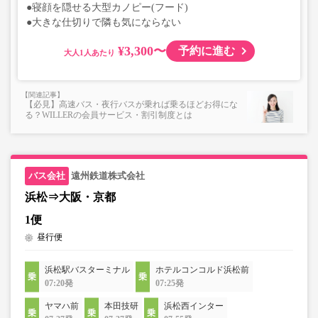
●寝顔を隠せる大型カノピー(フード)
●大きな仕切りで隣も気にならない
¥3,300〜
予約に進む
大人
【必見】高速バス・夜行バスが乗れば乗るほどお得にな
る？WILLERの会員サービス・割引制度とは
遠州鉄道株式会社
浜松⇒大阪・京都
1便
昼行便
浜松駅バスターミナル
ホテルコンコルド浜松前
07:20発
07:25発
ヤマハ前
本田技研
浜松西インター