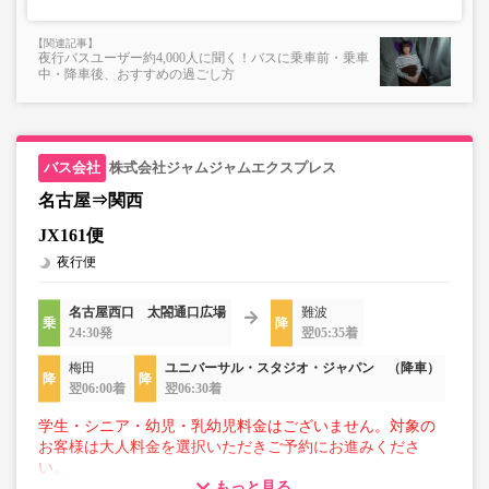
承れません。
・在庫の状況はリアルタイムの表示ではございません。
夜行バスユーザー約4,000人に聞く！バスに乗車前・乗車
※売り切れの場合でも残数が表示される場合がありま
中・降車後、おすすめの過ごし方
す。
・販売日・便ごとに随時価格が変動いたします。購入時に
販売価格をご確認の上でご予約をお願いいたします。
・一部取り扱いのない停留所がある場合がございます。
株式会社ジャムジャムエクスプレス
名古屋⇒関西
・充電設備は車両により異なり、USBタイプまたはコンセ
JX161便
ントタイプでのご用意となります。
夜行便
・増便や車両整備等の都合により、予告なく車両・シート
仕様が変更となる場合がございます。あらかじめご了承く
ださい。
名古屋西口 太閤通口広場
難波
24:30発
翌05:35着
梅田
ユニバーサル・スタジオ・ジャパン （降車）
翌06:00着
翌06:30着
学生・シニア・幼児・乳幼児料金はございません。対象の
お客様は大人料金を選択いただきご予約にお進みくださ
い。
もっと見る