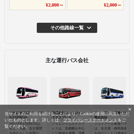
¥
2,000
～
¥
2,000
～
その他路線一覧
主な運行バス会社
×
WILLER EXPRESS/STA
株式会社ジャムジャム
ジェイアール東海バス
当サイトのご利用を続けることにより、Cookieの使用に同意いただ
R EXPRESS
エクスプレス
株式会社
いたものとします。詳しくは、
プライバシーステートメント
をご
WILLER EXPRESSは、
ジャムジャムエクスプ
ジェイアール東海バス
覧ください。
東京～大阪、名古屋間
レスは、首都圏を中心
は、名古屋・静岡発着
を中心とした全国で、
に22路線を展開。深夜
を中心とした21路線を