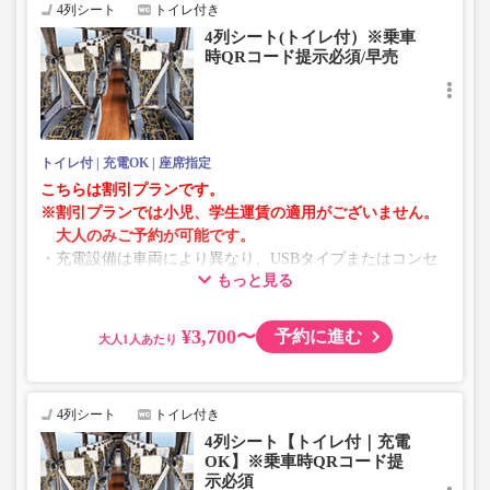
お手数をおかけいたしますが、エラー表示が出た場合は、
4列シート
トイレ付き
異なる画像のプランからご予約いただきますようお願いい
4列シート(トイレ付）※乗車
たします。
時QRコード提示必須/早売
トイレ付
充電OK
座席指定
こちらは割引プランです。
※割引プランでは小児、学生運賃の適用がございません。
大人のみご予約が可能です。
・充電設備は車両により異なり、USBタイプまたはコンセ
もっと見る
ントタイプでのご用意となります。
・増便や車両整備等の都合により、予告なく車両・シート
仕様が変更となる場合がございます。あらかじめご了承く
¥3,700〜
予約に進む
大人
ださい。
4列シート
トイレ付き
4列シート【トイレ付｜充電
OK】※乗車時QRコード提
示必須