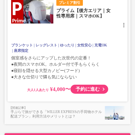
プレミア割引
プライム【後方エリア｜女
性専用席｜スマホOK】
ブランケット
レッグレスト
ゆったり
女性安心
充電OK
座席指定
個室感をさらにアップした次世代の定番！
●夜間のスマホOK。ホルダー付で手もらくらく
●寝顔を隠せる大型カノピー(フード)
●大きな仕切りで隣も気にならない
¥4,000〜
予約に進む
大人
手ぶらで旅ができる「WILLER EXPRESSの手荷物ホテル
配送プラン」利用方法やメリットとは？