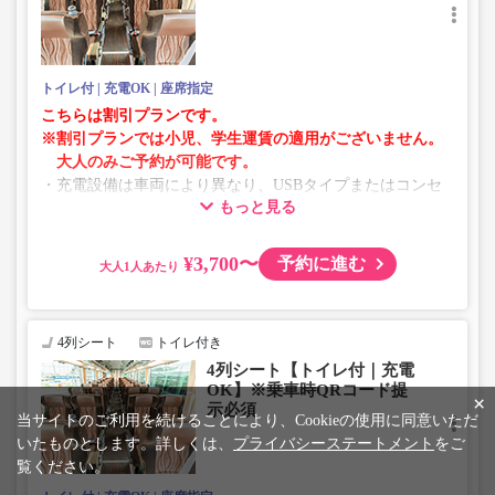
トイレ付
充電OK
座席指定
こちらは割引プランです。
※割引プランでは小児、学生運賃の適用がございません。
大人のみご予約が可能です。
・充電設備は車両により異なり、USBタイプまたはコンセ
もっと見る
ントタイプでのご用意となります。
・増便や車両整備等の都合により、予告なく車両・シート
仕様が変更となる場合がございます。あらかじめご了承く
¥3,700〜
予約に進む
大人
ださい。
4列シート
トイレ付き
4列シート【トイレ付｜充電
OK】※乗車時QRコード提
×
示必須
当サイトのご利用を続けることにより、Cookieの使用に同意いただ
いたものとします。詳しくは、
プライバシーステートメント
をご
覧ください。