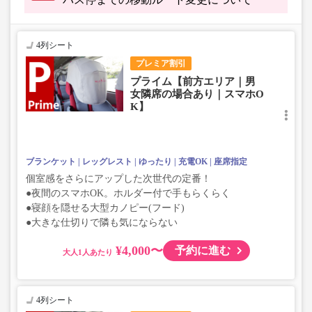
4列シート
プレミア割引
プライム【前方エリア｜男
女隣席の場合あり｜スマホO
K】
ブランケット
レッグレスト
ゆったり
充電OK
座席指定
個室感をさらにアップした次世代の定番！
●夜間のスマホOK。ホルダー付で手もらくらく
●寝顔を隠せる大型カノピー(フード)
●大きな仕切りで隣も気にならない
¥4,000〜
予約に進む
大人
4列シート