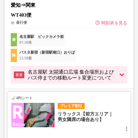
愛知⇒関東
・充電設備は車両により異なり、USBタイプまたはコンセ
WT403便
ントタイプでのご用意となります。
昼行便
時刻表を見る
・増便や車両整備等の都合により、予告なく車両・シート
仕様が変更となる場合がございます。あらかじめご了承く
ださい。
名古屋駅 ビックカメラ前
07:20発
バスタ新宿（新宿駅南口）おりば
12:50着
名古屋駅 太閤通口広場 集合場所および
重要
バス停までの移動ルート変更について
4列シート
プレミア割引
リラックス【前方エリア｜
男女隣席の場合あり】