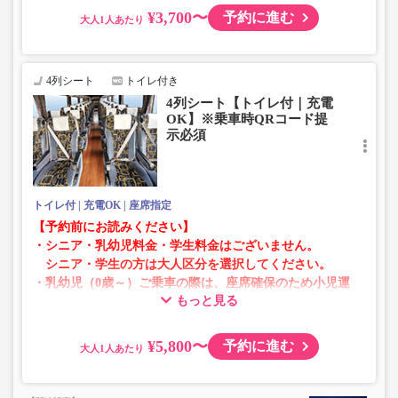
仕様が変更となる場合がございます。あらかじめご了承く
¥3,700〜
予約に進む
大人
ださい。
4列シート
トイレ付き
4列シート【トイレ付｜充電
OK】※乗車時QRコード提
示必須
トイレ付
充電OK
座席指定
【予約前にお読みください】
・シニア・乳幼児料金・学生料金はございません。
シニア・学生の方は大人区分を選択してください。
・乳幼児（0歳～）ご乗車の際は、座席確保のため小児運
もっと見る
賃での乗車券が必要です。
乳幼児の方は小児区分を選択してください。
¥5,800〜
予約に進む
大人
・AM1時～5時の間はシステムメンテナンスの為ご予約が
承れません。
・在庫の状況はリアルタイムの表示ではございません。