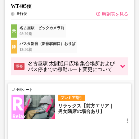
・充電設備は車両により異なり、USBタイプまたはコンセ
WT405便
ントタイプでのご用意となります。
昼行便
時刻表を見る
・増便や車両整備等の都合により、予告なく車両・シート
仕様が変更となる場合がございます。あらかじめご了承く
ださい。
名古屋駅 ビックカメラ前
08:20発
バスタ新宿（新宿駅南口）おりば
13:50着
名古屋駅 太閤通口広場 集合場所および
重要
バス停までの移動ルート変更について
4列シート
プレミア割引
リラックス【前方エリア｜
男女隣席の場合あり】