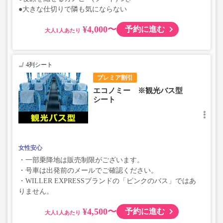
●大きな仕切りで隣も気にならない
¥4,000〜
予約に進む
大人
4列シート
プレミア割引
エコノミー ※観光バス型
シート
女性安心
・一部乗降地は販売制限がございます。
・号車は出発前のメールでご確認ください。
・WILLER EXPRESSブランドの「ピンクのバス」ではあ
りません。
¥4,500〜
予約に進む
大人