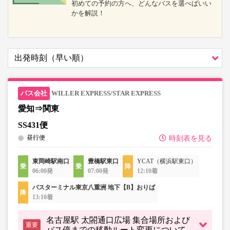
初めての予約の方へ、どんなバスを選べばいい
かを解説！
WILLER EXPRESS/STAR EXPRESS
愛知⇒関東
SS431便
昼行便
時刻表を見る
東岡崎駅南口
豊橋駅東口
YCAT（横浜駅東口）
06:00発
07:00発
12:10着
バスターミナル東京八重洲 地下【B】おりば
13:10着
名古屋駅 太閤通口広場 集合場所および
重要
バス停までの移動ルート変更について