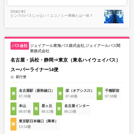
ピンクのバスじゃない！エコノミー車輌とは一体？
ジェイアール東海バス株式会社,ジェイアールバス関
東株式会社
名古屋・浜松・静岡⇒東京（東名ハイウェイバス）
スーパーライナー54便
昼行便
名古屋駅（新幹線口）
栄（オアシス21）
千種駅前
07:30発
07:48発
07:58発
本山
星ヶ丘
名古屋インター
08:07発
08:12発
08:23発
東京駅日本橋口（降車）
13:54着