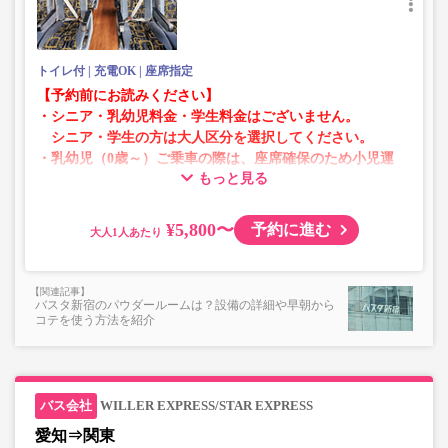
トイレ付
充電OK
座席指定
【予約前にお読みください】
・シニア・乳幼児料金・学生料金はございません。
シニア・学生の方は大人区分を選択してください。
・乳幼児（0歳～）ご乗車の際は、座席確保のため小児運
もっと見る
賃での乗車券が必要です。
乳幼児の方は小児区分を選択してください。
¥5,800〜
予約に進む
大人
・AM1時～5時の間はシステムメンテナンスの為ご予約が
承れません。
・在庫の状況はリアルタイムの表示ではございません。
バスタ新宿のパウダールームは？設備の詳細や早朝から
※売り切れの場合でも残数が表示される場合がありま
コテを使う方法を紹介
す。
・販売日・便ごとに随時価格が変動いたします。購入時に
販売価格をご確認の上でご予約をお願いいたします。
・一部取り扱いのない停留所がある場合がございます。
WILLER EXPRESS/STAR EXPRESS
愛知⇒関東