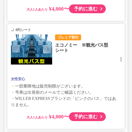
¥4,000〜
予約に進む
大人
4列シート
プレミア割引
エコノミー ※観光バス型
シート
女性安心
・一部乗降地は販売制限がございます。
・号車は出発前のメールでご確認ください。
・WILLER EXPRESSブランドの「ピンクのバス」ではあ
りません。
¥4,000〜
予約に進む
大人