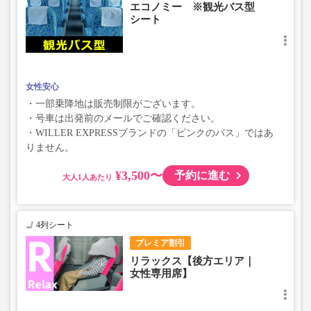
エコノミー ※観光バス型
シート
女性安心
・一部乗降地は販売制限がございます。
・号車は出発前のメールでご確認ください。
・WILLER EXPRESSブランドの「ピンクのバス」ではあ
りません。
¥3,500〜
予約に進む
大人
4列シート
プレミア割引
リラックス【後方エリア｜
女性専用席】