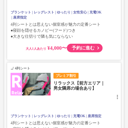
ブランケット
レッグレスト
ゆったり
女性安心
充電OK
座席指定
4列シートとは思えない個室感が魅力の定番シート
●寝顔を隠せるカノピー(フード)つき
●大きな仕切りで隣も気にならない
¥4,000〜
予約に進む
大人
4列シート
プレミア割引
リラックス【前方エリア｜
男女隣席の場合あり】
ブランケット
レッグレスト
ゆったり
充電OK
座席指定
4列シートとは思えない個室感が魅力の定番シート