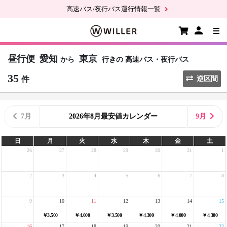
高速バス/夜行バス運行情報一覧
昼行便
愛知
東京
から
行きの
高速バス・夜行バス
35
件
逆区間
7月
2026年8月最安値カレンダー
9月
日
月
火
水
木
金
土
26
27
28
29
30
31
1
2
3
4
5
6
7
8
9
10
11
12
13
14
15
￥3,500
￥4,000
￥3,500
￥4,300
￥4,000
￥4,300
16
17
18
19
20
21
22