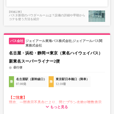
バスタ新宿のパウダールームは？設備の詳細や早朝から
コテを使う方法を紹介
ジェイアール東海バス株式会社,ジェイアールバス関
東株式会社
名古屋・浜松・静岡⇒東京（東名ハイウェイバス）
新東名スーパーライナー2便
昼行便
名古屋駅（新幹線口）
東京駅日本橋口（降車）
07:00発
12:10着
【ご注意】
現在、一部表示不具合により、同じプラン名称が複数表示
もっと見る
される場合がございます。
その場合、予約操作途中でエラーが発生する可能性がござ