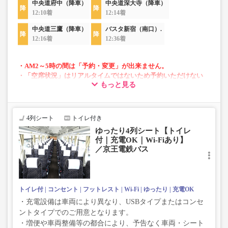
中央道府中（降車）
中央道深大寺（降車）
12:10着
12:14着
中央道三鷹（降車）
バスタ新宿（南口）.
12:16着
12:36着
・AM2～5時の間は「予約・変更」が出来ません。
・「空席状況」はリアルタイムではないため予約いただけない
もっと見る
場合がございます。
・「２席ひとりじめシート」は昼行便では通常運賃＋1,000円で
ご利用いただけます。車両運用上2席ひとりじめシートがない場
合もございます。
4列シート
トイレ付き
・車両は予告なく変更となる場合がございます。これに伴い、
ゆったり4列シート【トイレ
座席やシート設備が変更となる場合がございますので、あらか
付｜充電OK｜Wi-Fiあり】
じめご了承ください。
／京王電鉄バス
トイレ付
コンセント
フットレスト
Wi-Fi
ゆったり
充電OK
・充電設備は車両により異なり、USBタイプまたはコンセ
ントタイプでのご用意となります。
・増便や車両整備等の都合により、予告なく車両・シート