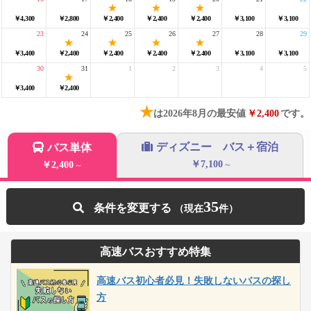
￥4,300
￥2,800
￥2,400
￥2,400
￥2,400
￥3,100
￥3,100
23
24
25
26
27
28
29
￥3,400
￥2,400
￥2,400
￥2,400
￥2,400
￥3,100
￥3,100
30
31
1
2
3
4
5
￥3,400
￥2,400
★
は2026年8月の最安値
￥2,400
です。
ディズニー バス＋宿泊
バス単体
￥7,100
￥2,400
～
～
35
条件を変更する
高速バスおすすめ特集
高速バス初心者必見！失敗しないバスの探し
方