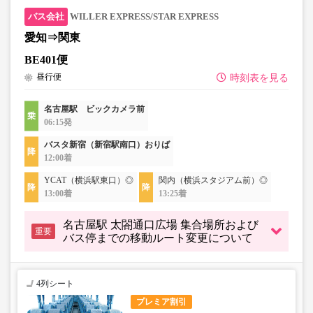
WILLER EXPRESS/STAR EXPRESS
愛知⇒関東
BE401便
昼行便
時刻表を見る
名古屋駅 ビックカメラ前
06:15発
バスタ新宿（新宿駅南口）おりば
12:00着
YCAT（横浜駅東口）◎
関内（横浜スタジアム前）◎
13:00着
13:25着
名古屋駅 太閤通口広場 集合場所および
重要
バス停までの移動ルート変更について
4列シート
プレミア割引