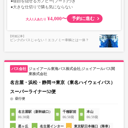
●寝顔を隠せるカノピー(フード)つき
●大きな仕切りで隣も気にならない
¥4,000〜
予約に進む
大人
ピンクのバスじゃない！エコノミー車輌とは一体？
ジェイアール東海バス株式会社,ジェイアールバス関
東株式会社
名古屋・浜松・静岡⇒東京（東名ハイウェイバス）
スーパーライナー52便
昼行便
名古屋駅（新幹線口）
千種駅前
本山
06:30発
06:50発
06:59発
星ヶ丘
名古屋インター
東京駅日本橋口（降車）