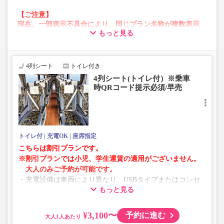
【ご注意】
現在、一部表示不具合により、同じプラン名称が複数表示
もっと見る
される場合がございます。
その場合、予約操作途中でエラーが発生する可能性がござ
います。
お手数をおかけいたしますが、エラー表示が出た場合は、
4列シート
トイレ付き
異なる画像のプランからご予約いただきますようお願いい
4列シート(トイレ付）※乗車
たします。
時QRコード提示必須/早売
トイレ付
充電OK
座席指定
こちらは割引プランです。
※割引プランでは小児、学生運賃の適用がございません。
大人のみご予約が可能です。
・充電設備は車両により異なり、USBタイプまたはコンセ
もっと見る
ントタイプでのご用意となります。
・増便や車両整備等の都合により、予告なく車両・シート
仕様が変更となる場合がございます。あらかじめご了承く
¥3,100〜
予約に進む
大人
ださい。