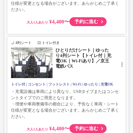
仕様が変更となる場合がございます。あらかじめご了承く
ださい。
¥4,400〜
予約に進む
大人
4列シート
トイレ付き
ひとりだけシート｜ゆった
り4列シート【トイレ付｜充
電OK｜Wi-Fiあり】／京王
電鉄バス
トイレ付
コンセント
フットレスト
Wi-Fi
ゆったり
充電OK
・充電設備は車両により異なり、USBタイプまたはコンセ
ントタイプでのご用意となります。
・増便や車両整備等の都合により、予告なく車両・シート
仕様が変更となる場合がございます。あらかじめご了承く
ださい。
¥4,400〜
予約に進む
大人