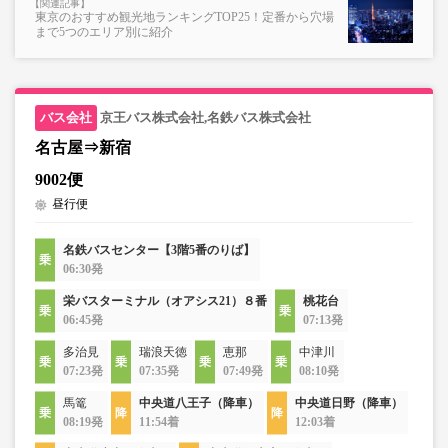
東京のおすすめ観光地ランキングTOP25！定番から穴場
※売り切れの場合でも残数が表示される場合がありま
まで5つのエリア別に紹介
す。
・販売日・便ごとに随時価格が変動いたします。購入時に
販売価格をご確認の上でご予約をお願いいたします。
・一部取り扱いのない停留所がある場合がございます。
京王バス株式会社,名鉄バス株式会社
名古屋⇒新宿
・充電設備は車両により異なり、USBタイプまたはコンセ
9002便
ントタイプでのご用意となります。
昼行便
・増便や車両整備等の都合により、予告なく車両・シート
仕様が変更となる場合がございます。あらかじめご了承く
ださい。
名鉄バスセンター【3階5番のりば】
06:30発
栄バスターミナル（オアシス21）８番
桃花台
06:45発
07:13発
多治見
瑞浪天徳
恵那
中津川
07:23発
07:35発
07:49発
08:10発
馬篭
中央道八王子（降車）
中央道日野（降車）
08:19発
11:54着
12:03着