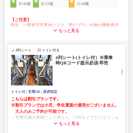
07:04発
07:15発
12:46着
【ご注意】
現在、一部表示不具合により、同じプラン名称が複数表示
もっと見る
される場合がございます。
その場合、予約操作途中でエラーが発生する可能性がござ
います。
お手数をおかけいたしますが、エラー表示が出た場合は、
4列シート
トイレ付き
異なる画像のプランからご予約いただきますようお願いい
4列シート(トイレ付）※乗車
たします。
時QRコード提示必須/早売
トイレ付
充電OK
座席指定
こちらは割引プランです。
※割引プランでは小児、学生運賃の適用がございません。
大人のみご予約が可能です。
・充電設備は車両により異なり、USBタイプまたはコンセ
もっと見る
ントタイプでのご用意となります。
・増便や車両整備等の都合により、予告なく車両・シート