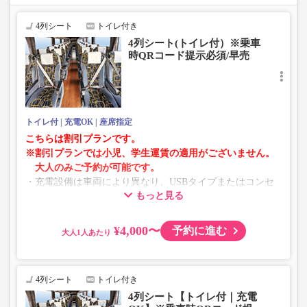
います。
お手数をおかけいたしますが、エラー表示が出た場合は、
4列シート
トイレ付き
異なる画像のプランからご予約いただきますようお願いい
4列シート(トイレ付）※乗車
たします。
時QRコード提示必須/早売
トイレ付
充電OK
座席指定
こちらは割引プランです。
※割引プランでは小児、学生運賃の適用がございません。
大人のみご予約が可能です。
・充電設備は車両により異なり、USBタイプまたはコンセ
もっと見る
ントタイプでのご用意となります。
・増便や車両整備等の都合により、予告なく車両・シート
仕様が変更となる場合がございます。あらかじめご了承く
¥4,000〜
予約に進む
大人
ださい。
4列シート
トイレ付き
4列シート【トイレ付｜充電