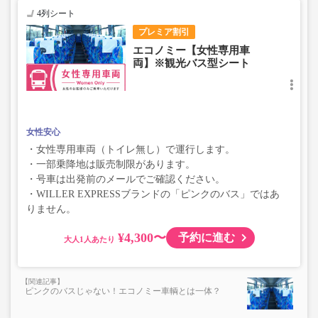
4列シート
プレミア割引
エコノミー【女性専用車
両】※観光バス型シート
女性安心
・女性専用車両（トイレ無し）で運行します。
・一部乗降地は販売制限があります。
・号車は出発前のメールでご確認ください。
・WILLER EXPRESSブランドの「ピンクのバス」ではあ
りません。
¥4,300〜
予約に進む
大人
ピンクのバスじゃない！エコノミー車輌とは一体？