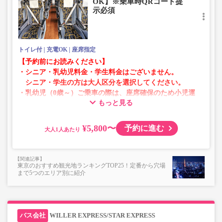
OK】※乗車時QRコード提
示必須
トイレ付
充電OK
座席指定
【予約前にお読みください】
・シニア・乳幼児料金・学生料金はございません。
シニア・学生の方は大人区分を選択してください。
・乳幼児（0歳～）ご乗車の際は、座席確保のため小児運
もっと見る
賃での乗車券が必要です。
乳幼児の方は小児区分を選択してください。
¥5,800〜
予約に進む
大人
・AM1時～5時の間はシステムメンテナンスの為ご予約が
承れません。
・在庫の状況はリアルタイムの表示ではございません。
東京のおすすめ観光地ランキングTOP25！定番から穴場
※売り切れの場合でも残数が表示される場合がありま
まで5つのエリア別に紹介
す。
・販売日・便ごとに随時価格が変動いたします。購入時に
販売価格をご確認の上でご予約をお願いいたします。
・一部取り扱いのない停留所がある場合がございます。
WILLER EXPRESS/STAR EXPRESS