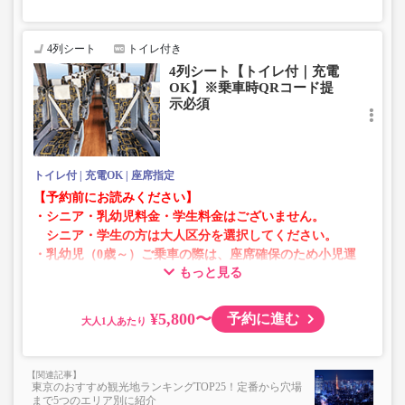
4列シート
トイレ付き
4列シート【トイレ付｜充電
OK】※乗車時QRコード提
示必須
トイレ付
充電OK
座席指定
【予約前にお読みください】
・シニア・乳幼児料金・学生料金はございません。
シニア・学生の方は大人区分を選択してください。
・乳幼児（0歳～）ご乗車の際は、座席確保のため小児運
もっと見る
賃での乗車券が必要です。
乳幼児の方は小児区分を選択してください。
¥5,800〜
予約に進む
大人
・AM1時～5時の間はシステムメンテナンスの為ご予約が
承れません。
・在庫の状況はリアルタイムの表示ではございません。
東京のおすすめ観光地ランキングTOP25！定番から穴場
※売り切れの場合でも残数が表示される場合がありま
まで5つのエリア別に紹介