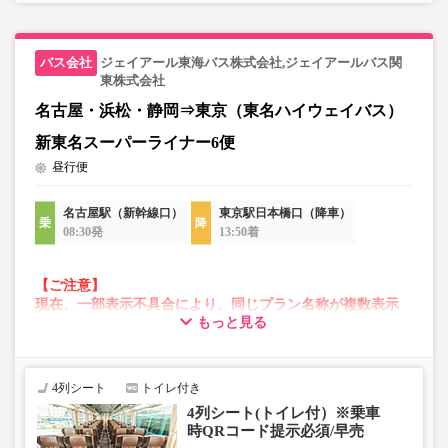
ジェイアール東海バス株式会社,ジェイアールバス関
東株式会社
名古屋・浜松・静岡⇒東京（東名ハイウェイバス）
新東名スーパーライナー6便
昼行便
名古屋駅（新幹線口）
東京駅日本橋口（降車）
08:30発
13:50着
【ご注意】
現在、一部表示不具合により、同じプラン名称が複数表示
もっと見る
される場合がございます。
その場合、予約操作途中でエラーが発生する可能性がござ
います。
お手数をおかけいたしますが、エラー表示が出た場合は、
4列シート
トイレ付き
異なる画像のプランからご予約いただきますようお願いい
4列シート(トイレ付）※乗車
たします。
時QRコード提示必須/早売