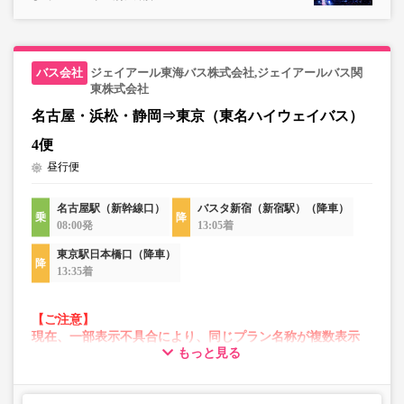
す。
・販売日・便ごとに随時価格が変動いたします。購入時に
販売価格をご確認の上でご予約をお願いいたします。
・一部取り扱いのない停留所がある場合がございます。
ジェイアール東海バス株式会社,ジェイアールバス関
東株式会社
名古屋・浜松・静岡⇒東京（東名ハイウェイバス）
・充電設備は車両により異なり、USBタイプまたはコンセ
ントタイプでのご用意となります。
4便
・増便や車両整備等の都合により、予告なく車両・シート
昼行便
仕様が変更となる場合がございます。あらかじめご了承く
ださい。
名古屋駅（新幹線口）
バスタ新宿（新宿駅）（降車）
08:00発
13:05着
東京駅日本橋口（降車）
13:35着
【ご注意】
現在、一部表示不具合により、同じプラン名称が複数表示
もっと見る
される場合がございます。
その場合、予約操作途中でエラーが発生する可能性がござ
います。