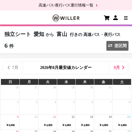
高速バス/夜行バス運行情報一覧
独立シート
愛知
富山
から
行きの
高速バス・夜行バス
6
件
逆区間
7月
2026年8月最安値カレンダー
9月
日
月
火
水
木
金
土
26
27
28
29
30
31
1
2
3
4
5
6
7
8
9
10
11
12
13
14
15
￥4,800
￥4,800
￥4,800
￥4,800
￥4,800
￥4,800
16
17
18
19
20
21
22