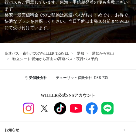
行バスもご用意しています。東海・甲信越発着の便も多数ござい
ます。
格安・最安値料金でのご移動は高速バスがおすすめです。お得で
快適なプランをお探しください。当日予約は出発10分前までWEB
にて受け付けています。
高速バス・夜行バスのWILLER TRAVEL
愛知
愛知から富山
独立シート 愛知から富山 の高速バス・夜行バス予約
引受保険会社
チューリッヒ保険会社
DSR-735
WILLER公式SNSアカウント
お知らせ