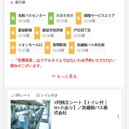
昼行便
名鉄バスセンター
高速各務原
城端サービスエリア
18:50発
19:25発
21:30着
砺波駅南
砺波市役所前
戸出四丁目
21:50着
21:56着
22:03着
イオンモール口
高岡駅前
加越能バス本社前
22:15着
22:20着
22:30着
・「空席状況」はリアルタイムではないため予約いただけない
場合がございます。
もっと見る
・ゆったり過ごせる3列独立シート車両での運行
・長時間移動でも安心なトイレ付
・移動時間を快適に過ごせるWi-Fi付
3列シート
トイレ付き
3列独立シート【トイレ付｜
Wi-Fiあり】／加越能バス株
式会社