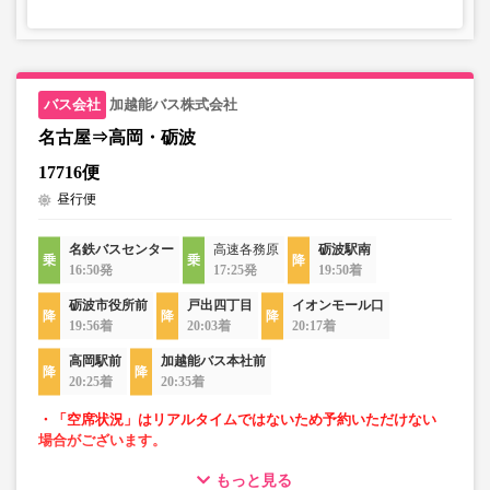
加越能バス株式会社
名古屋⇒高岡・砺波
17716便
昼行便
名鉄バスセンター
高速各務原
砺波駅南
16:50発
17:25発
19:50着
砺波市役所前
戸出四丁目
イオンモール口
19:56着
20:03着
20:17着
高岡駅前
加越能バス本社前
20:25着
20:35着
・「空席状況」はリアルタイムではないため予約いただけない
場合がございます。
もっと見る
・ゆったり過ごせる3列独立シート車両での運行