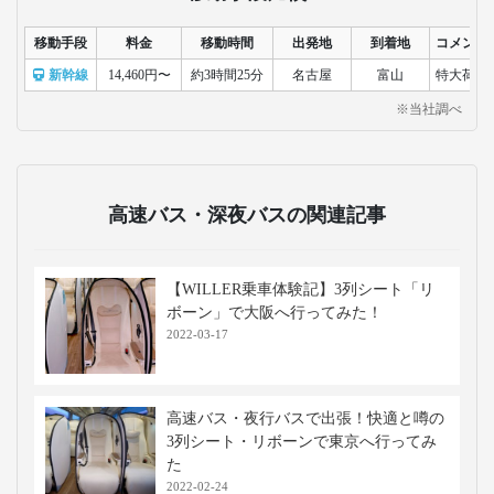
移動手段
料金
移動時間
出発地
到着地
コメント
新幹線
14,460円〜
約3時間25分
名古屋
富山
特大荷物
※当社調べ
高速バス・深夜バスの関連記事
【WILLER乗車体験記】3列シート「リ
ボーン」で大阪へ行ってみた！
2022-03-17
高速バス・夜行バスで出張！快適と噂の
3列シート・リボーンで東京へ行ってみ
た
2022-02-24