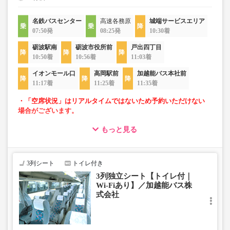
名鉄バスセンター
高速各務原
城端サービスエリア
07:50発
08:25発
10:30着
砺波駅南
砺波市役所前
戸出四丁目
10:50着
10:56着
11:03着
イオンモール口
高岡駅前
加越能バス本社前
11:17着
11:25着
11:35着
・「空席状況」はリアルタイムではないため予約いただけない
場合がございます。
もっと見る
・ゆったり過ごせる3列独立シート車両での運行
・長時間移動でも安心なトイレ付
・移動時間を快適に過ごせるWi-Fi付
3列シート
トイレ付き
3列独立シート【トイレ付｜
Wi-Fiあり】／加越能バス株
式会社