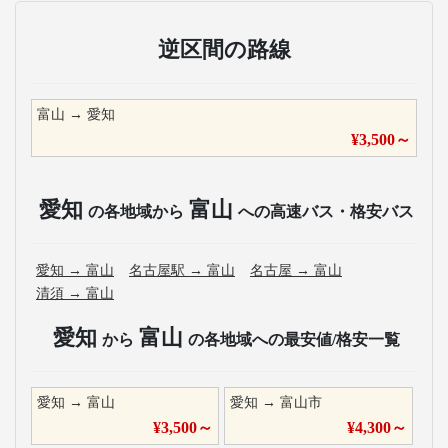
逆区間の路線
富山
→
愛知
¥
3,500
～
愛知
富山
の各地域から
への高速バス・格安バス
愛知
→
富山
名古屋駅
→
富山
名古屋
→
富山
清須
→
富山
愛知
富山
から
の各地域への最安値/格安一覧
愛知
→
富山
愛知
→
富山市
¥
3,500
～
¥
4,300
～