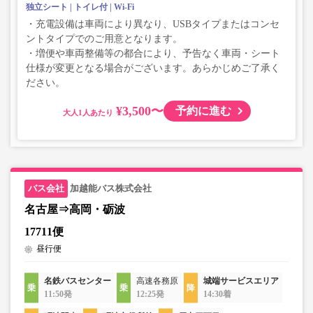
独立シート
トイレ付
Wi-Fi
・充電設備は車両により異なり、USBタイプまたはコンセ
ントタイプでのご用意となります。
・増便や車両整備等の都合により、予告なく車両・シート
仕様が変更となる場合がございます。あらかじめご了承く
ださい。
¥3,500〜
予約に進む
大人
加越能バス株式会社
名古屋⇒高岡・砺波
17711便
昼行便
名鉄バスセンター
高速各務原
城端サービスエリア
11:50発
12:25発
14:30着