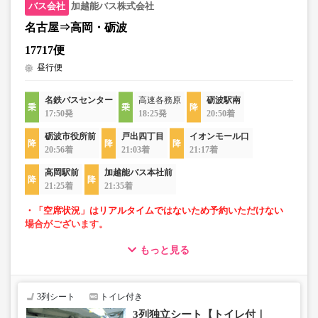
加越能バス株式会社
名古屋⇒高岡・砺波
17717便
昼行便
名鉄バスセンター
高速各務原
砺波駅南
17:50発
18:25発
20:50着
砺波市役所前
戸出四丁目
イオンモール口
20:56着
21:03着
21:17着
高岡駅前
加越能バス本社前
21:25着
21:35着
・「空席状況」はリアルタイムではないため予約いただけない
場合がございます。
もっと見る
・ゆったり過ごせる3列独立シート車両での運行
・長時間移動でも安心なトイレ付
・移動時間を快適に過ごせるWi-Fi付
3列シート
トイレ付き
3列独立シート【トイレ付｜