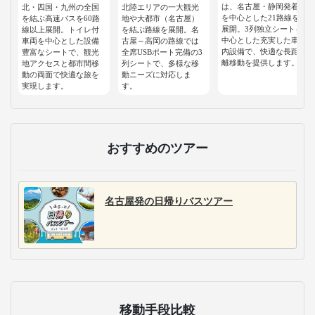
は、名古屋・静岡発着
北・四国・九州の全国
北陸エリアの一大観光
を中心とした21路線を
を結ぶ高速バスを60路
地や大都市（名古屋）
展開。3列独立シートを
線以上展開。トイレ付
を結ぶ路線を展開。名
中心とした充実した車
車両を中心とした設備
古屋～高岡の路線では
内設備で、快適な長距
豊富なシートで、観光
全席USBポート完備の3
離移動を提供します。
地アクセスと都市間移
列シートで、多様な移
動の両面で快適な旅を
動ニーズに対応しま
実現します。
す。
おすすめのツアー
名古屋発の日帰りバスツアー
移動手段比較