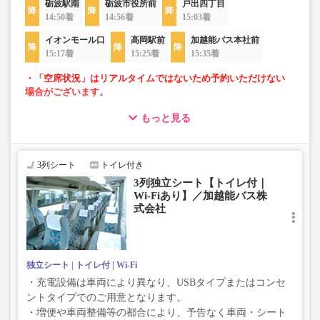
砺波駅南
砺波市役所前
戸出四丁目
14:50着
14:56着
15:03着
イオンモール口
高岡駅前
加越能バス本社前
15:17着
15:25着
15:35着
・「空席状況」はリアルタイムではないため予約いただけない
場合がございます。
もっと見る
・ゆったり過ごせる3列独立シート車両での運行
・長時間移動でも安心なトイレ付
・移動時間を快適に過ごせるWi-Fi付
3列シート
トイレ付き
3列独立シート【トイレ付｜
Wi-Fiあり】／加越能バス株
式会社
独立シート
トイレ付
Wi-Fi
・充電設備は車両により異なり、USBタイプまたはコンセ
ントタイプでのご用意となります。
・増便や車両整備等の都合により、予告なく車両・シート