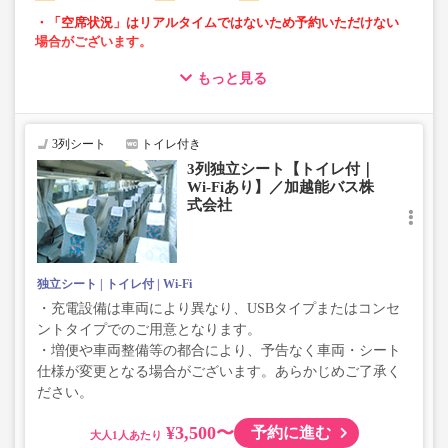
・「空席状況」はリアルタイムではないため予約いただけない
場合がございます。
もっと見る
・ゆったり過ごせる3列独立シート車両での運行
・長時間移動でも安心なトイレ付
・移動時間を快適に過ごせるWi-Fi付
3列シート
トイレ付き
3列独立シート【トイレ付｜
Wi-Fiあり】／加越能バス株
式会社
独立シート
トイレ付
Wi-Fi
・充電設備は車両により異なり、USBタイプまたはコンセ
ントタイプでのご用意となります。
・増便や車両整備等の都合により、予告なく車両・シート
仕様が変更となる場合がございます。あらかじめご了承く
ださい。
¥3,500〜
予約に進む
大人