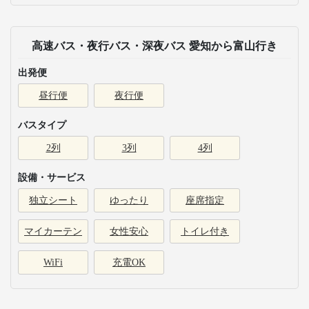
高速バス・夜行バス・深夜バス 愛知から富山行き
出発便
昼行便
夜行便
バスタイプ
2列
3列
4列
設備・サービス
独立シート
ゆったり
座席指定
マイカーテン
女性安心
トイレ付き
WiFi
充電OK