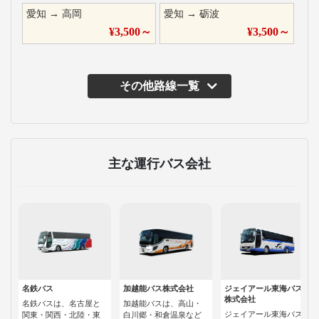
愛知
→
高岡
愛知
→
砺波
¥
3,500
～
¥
3,500
～
その他路線一覧
主な運行バス会社
名鉄バス
加越能バス株式会社
ジェイアール東海バス
株式会社
名鉄バスは、名古屋と
加越能バスは、高山・
ジェイアール東海バス
関東・関西・北陸・東
白川郷・和倉温泉など