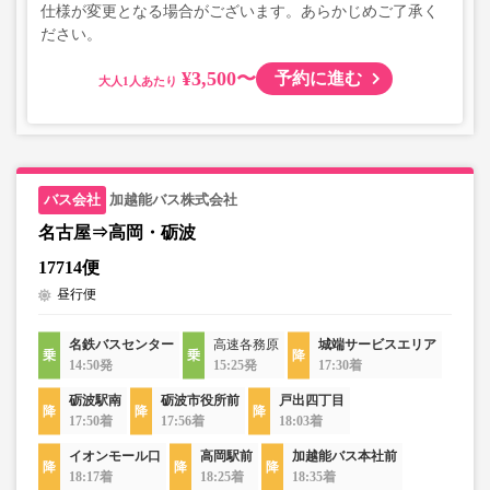
仕様が変更となる場合がございます。あらかじめご了承く
ださい。
¥3,500〜
予約に進む
大人
加越能バス株式会社
名古屋⇒高岡・砺波
17714便
昼行便
名鉄バスセンター
高速各務原
城端サービスエリア
14:50発
15:25発
17:30着
砺波駅南
砺波市役所前
戸出四丁目
17:50着
17:56着
18:03着
イオンモール口
高岡駅前
加越能バス本社前
18:17着
18:25着
18:35着