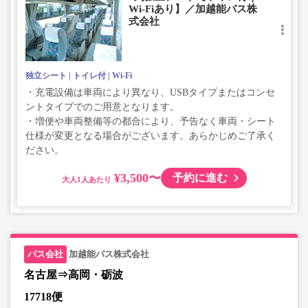
Wi-Fiあり】／加越能バス株
式会社
独立シート
トイレ付
Wi-Fi
・充電設備は車両により異なり、USBタイプまたはコンセ
ントタイプでのご用意となります。
・増便や車両整備等の都合により、予告なく車両・シート
仕様が変更となる場合がございます。あらかじめご了承く
ださい。
¥3,500〜
予約に進む
大人
加越能バス株式会社
名古屋⇒高岡・砺波
17718便