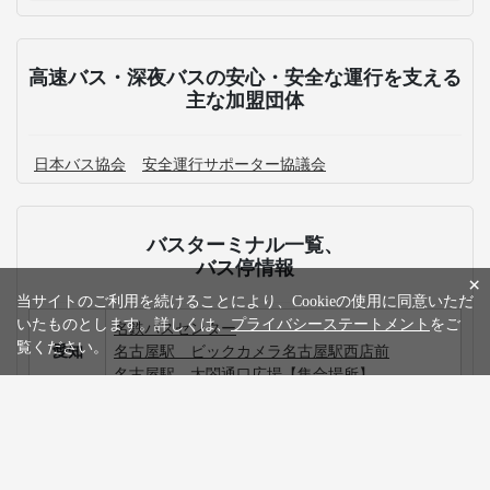
高速バス・深夜バスの安心・安全な運行を支える
主な加盟団体
日本バス協会
安全運行サポーター協議会
バスターミナル一覧、
バス停情報
×
当サイトのご利用を続けることにより、Cookieの使用に同意いただ
いたものとします。詳しくは、
プライバシーステートメント
をご
名鉄バスセンター
覧ください。
愛知
名古屋駅 ビックカメラ名古屋駅西店前
名古屋駅 太閤通口広場【集合場所】