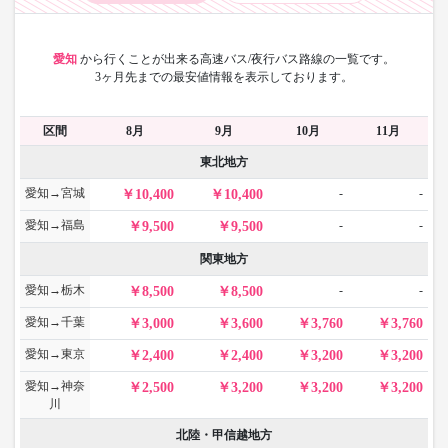
愛知
から
行くことが出来る高速バス/夜行バス路線の一覧です。
3ヶ月先までの最安値情報を表示しております。
区間
8月
9月
10月
11月
東北地方
愛知→宮城
-
-
10,400
10,400
愛知→福島
-
-
9,500
9,500
関東地方
愛知→栃木
-
-
8,500
8,500
愛知→千葉
3,000
3,600
3,760
3,760
愛知→東京
2,400
2,400
3,200
3,200
愛知→神奈
2,500
3,200
3,200
3,200
川
北陸・甲信越地方