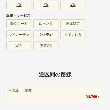
2列
3列
4列
設備・サービス
独立シート
ゆったり
座席指定
マイカーテン
女性安心
トイレ付き
WiFi
充電OK
逆区間の路線
和歌山
→
愛知
¥
4,700
～