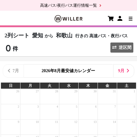
高速バス/夜行バス運行情報一覧
2列シート
愛知
和歌山
から
行きの
高速バス・夜行バス
逆区間
7月
2026年8月最安値カレンダー
9月
日
月
火
水
木
金
土
26
27
28
29
30
31
1
2
3
4
5
6
7
8
9
10
11
12
13
14
15