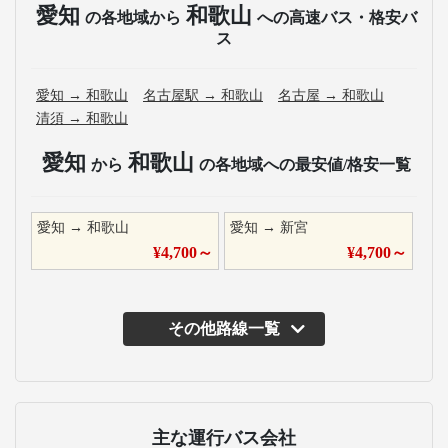
愛知
和歌山
の各地域から
への高速バス・格安バ
ス
愛知
→
和歌山
名古屋駅
→
和歌山
名古屋
→
和歌山
清須
→
和歌山
愛知
和歌山
から
の各地域への最安値/格安一覧
愛知
→
和歌山
愛知
→
新宮
¥
4,700
～
¥
4,700
～
その他路線一覧
主な運行バス会社