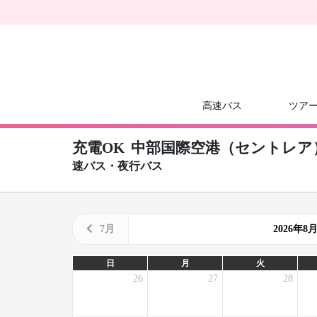
高速バス
ツア
充電OK
中部国際空港（セントレア
速バス・夜行バス
7月
2026年
日
月
火
26
27
28