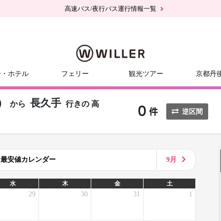
高速バス/夜行バス運行情報一覧
ー・ホテル
フェリー
観光ツアー
京都丹
）
長久手
から
行きの
高
逆区間
8月最安値カレンダー
9月
水
木
金
土
29
30
31
1