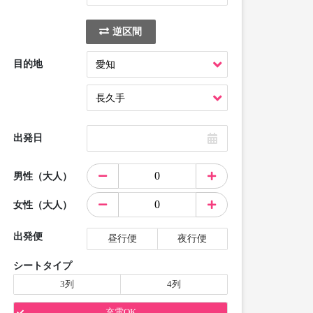
逆区間
目的地
出発日
男性（大人）
女性（大人）
出発便
昼行便
夜行便
シートタイプ
3列
4列
充電OK