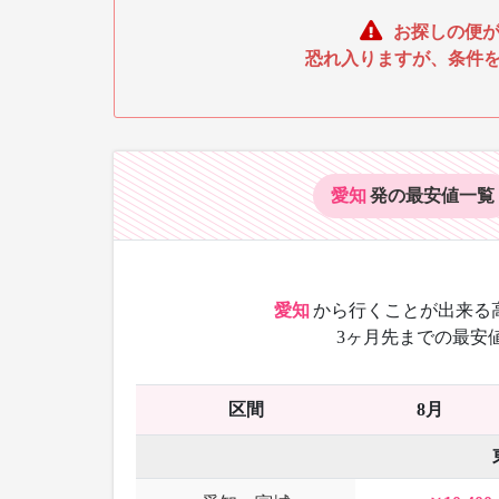
お探しの便が
恐れ入りますが、条件
愛知
発の最安値
一覧
愛知
から
行くことが出来る
3ヶ月先までの最安
区間
8月