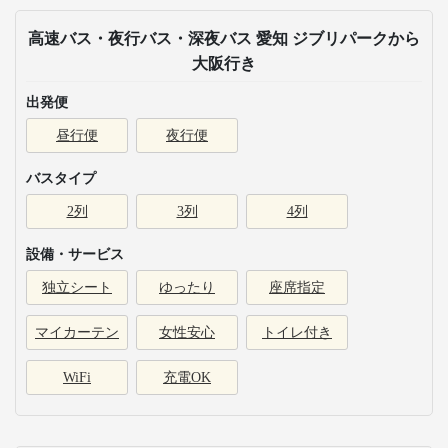
高速バス・夜行バス・深夜バス 愛知 ジブリパークから
大阪行き
出発便
昼行便
夜行便
バスタイプ
2列
3列
4列
設備・サービス
独立シート
ゆったり
座席指定
マイカーテン
女性安心
トイレ付き
WiFi
充電OK