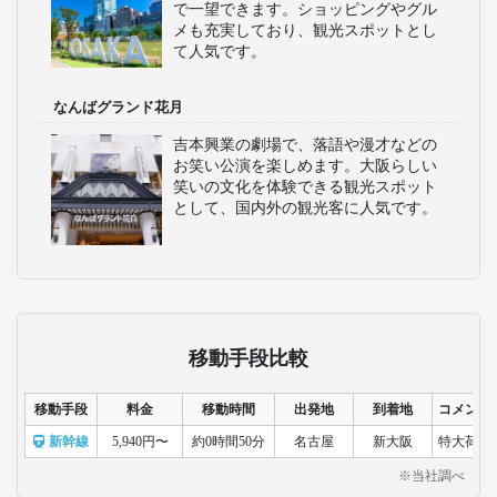
で一望できます。ショッピングやグル
メも充実しており、観光スポットとし
て人気です。
なんばグランド花月
吉本興業の劇場で、落語や漫才などの
お笑い公演を楽しめます。大阪らしい
笑いの文化を体験できる観光スポット
として、国内外の観光客に人気です。
移動手段比較
移動手段
料金
移動時間
出発地
到着地
コメント
新幹線
5,940円〜
約0時間50分
名古屋
新大阪
特大荷物
※当社調べ