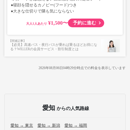
●寝顔を隠せるカノピー(フード)つき
●大きな仕切りで隣も気にならない
¥1,500〜
予約に進む
大人
【必見】高速バス・夜行バスが乗れば乗るほどお得にな
る？WILLERの会員サービス・割引制度とは
2026年08月06日04時29分
時点での料金を表示しています
愛知
からの人気路線
愛知 → 東京
愛知 → 新潟
愛知 → 福岡