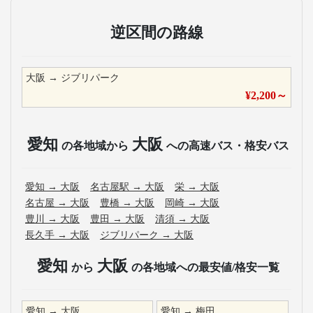
逆区間の路線
大阪
→
ジブリパーク
¥
2,200
～
愛知
大阪
の各地域から
への高速バス・格安バス
愛知
→
大阪
名古屋駅
→
大阪
栄
→
大阪
名古屋
→
大阪
豊橋
→
大阪
岡崎
→
大阪
豊川
→
大阪
豊田
→
大阪
清須
→
大阪
長久手
→
大阪
ジブリパーク
→
大阪
愛知
大阪
から
の各地域への最安値/格安一覧
愛知
→
大阪
愛知
→
梅田