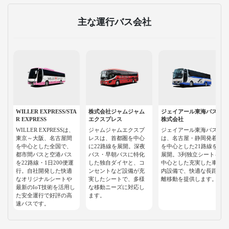
主な運行バス会社
WILLER EXPRESS/STA
株式会社ジャムジャム
ジェイアール東海バス
R EXPRESS
エクスプレス
株式会社
WILLER EXPRESSは、
ジャムジャムエクスプ
ジェイアール東海バス
東京～大阪、名古屋間
レスは、首都圏を中心
は、名古屋・静岡発着
を中心とした全国で、
に22路線を展開。深夜
を中心とした21路線を
都市間バスと空港バス
バス・早朝バスに特化
展開。3列独立シートを
を22路線・1日200便運
した独自ダイヤと、コ
中心とした充実した車
行。自社開発した快適
ンセントなど設備が充
内設備で、快適な長距
なオリジナルシートや
実したシートで、多様
離移動を提供します。
最新のIoT技術を活用し
な移動ニーズに対応し
た安全運行で好評の高
ます。
速バスです。