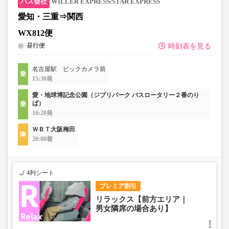
WILLER EXPRESS/STAR EXPRESS
愛知・三重⇒関西
WX812便
昼行便
時刻表を見る
名古屋駅 ビックカメラ前
15:30発
愛・地球博記念公園（ジブリパーク バスロータリー２番のり
ば）
16:20発
ＷＢＴ大阪梅田
20:00着
4列シート
プレミア割引
リラックス【前方エリア｜
男女隣席の場合あり】