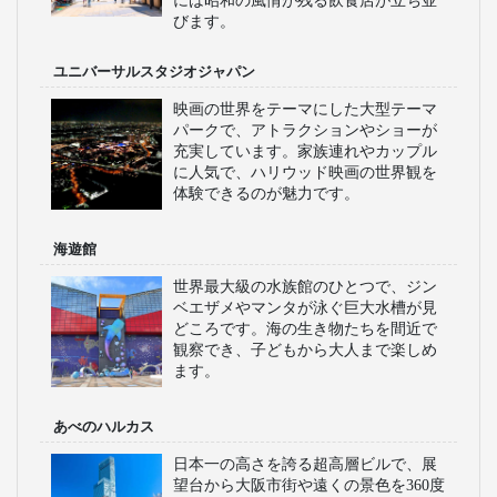
には昭和の風情が残る飲食店が立ち並
びます。
ユニバーサルスタジオジャパン
映画の世界をテーマにした大型テーマ
パークで、アトラクションやショーが
充実しています。家族連れやカップル
に人気で、ハリウッド映画の世界観を
体験できるのが魅力です。
海遊館
世界最大級の水族館のひとつで、ジン
ベエザメやマンタが泳ぐ巨大水槽が見
どころです。海の生き物たちを間近で
観察でき、子どもから大人まで楽しめ
ます。
あべのハルカス
日本一の高さを誇る超高層ビルで、展
望台から大阪市街や遠くの景色を360度