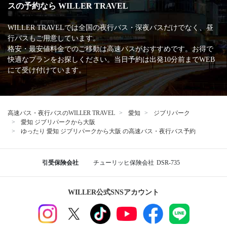
スの予約なら WILLER TRAVEL
WILLER TRAVELでは全国の夜行バス・深夜バスだけでなく、昼
行バスもご用意しています。
格安・最安値料金でのご移動は高速バスがおすすめです。お得で
快適なプランをお探しください。当日予約は出発10分前までWEB
にて受け付けています。
高速バス・夜行バスのWILLER TRAVEL
愛知
ジブリパーク
愛知 ジブリパークから大阪
ゆったり 愛知 ジブリパークから大阪 の高速バス・夜行バス予約
引受保険会社
チューリッヒ保険会社
DSR-735
WILLER公式SNSアカウント