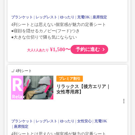
ブランケット
レッグレスト
ゆったり
充電OK
座席指定
4列シートとは思えない個室感が魅力の定番シート
●寝顔を隠せるカノピー(フード)つき
●大きな仕切りで隣も気にならない
¥1,500〜
予約に進む
大人
4列シート
プレミア割引
リラックス【後方エリア｜
女性専用席】
ブランケット
レッグレスト
ゆったり
女性安心
充電OK
座席指定
4列シートとは思えない個室感が魅力の定番シート