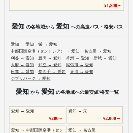
¥
1,800
～
愛知
愛知
の各地域から
への高速バス・格安バス
愛知
→
愛知
栄
→
愛知
中部国際空港（セントレア）
→
愛知
名古屋
→
愛知
刈谷
→
愛知
豊田
→
愛知
常滑
→
愛知
新城
→
愛知
大府
→
愛知
知立
→
愛知
尾張旭
→
愛知
日進
→
愛知
長久手
→
愛知
東浦
→
愛知
ジブリパーク
→
愛知
愛知
愛知
から
の各地域への最安値/格安一覧
愛知
→
愛知
愛知
→
栄
¥
200
～
¥
2,000
～
愛知
→
中部国際空港（セン
愛知
→
名古屋