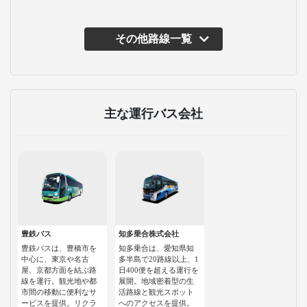
その他路線一覧
主な運行バス会社
豊鉄バス
知多乗合株式会社
豊鉄バスは、豊橋市を
知多乗合は、愛知県知
中心に、東京や名古
多半島で20路線以上、1
屋、京都方面を結ぶ路
日400便を超える運行を
線を運行。観光地や都
展開。地域密着型の生
市間の移動に便利なサ
活路線と観光スポット
ービスを提供。リクラ
へのアクセスを提供。