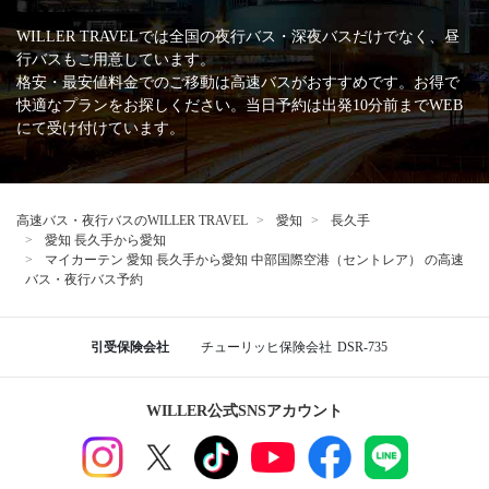
WILLER TRAVELでは全国の夜行バス・深夜バスだけでなく、昼
行バスもご用意しています。
格安・最安値料金でのご移動は高速バスがおすすめです。お得で
快適なプランをお探しください。当日予約は出発10分前までWEB
にて受け付けています。
高速バス・夜行バスのWILLER TRAVEL
愛知
長久手
愛知 長久手から愛知
マイカーテン 愛知 長久手から愛知 中部国際空港（セントレア） の高速
バス・夜行バス予約
引受保険会社
チューリッヒ保険会社
DSR-735
WILLER公式SNSアカウント