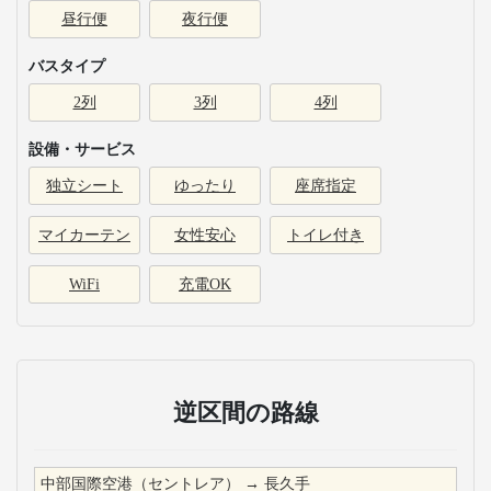
昼行便
夜行便
バスタイプ
2列
3列
4列
設備・サービス
独立シート
ゆったり
座席指定
マイカーテン
女性安心
トイレ付き
WiFi
充電OK
逆区間の路線
中部国際空港（セントレア）
→
長久手