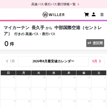
高速バス/夜行バス運行情報一覧
マイカーテン
長久手
中部国際空港（セントレ
から
ア）
行きの
高速バス・夜行バス
逆区間
7月
2026年8月最安値カレンダー
9月
日
月
火
水
木
金
土
26
27
28
29
30
31
1
2
3
4
5
6
7
8
9
10
11
12
13
14
15