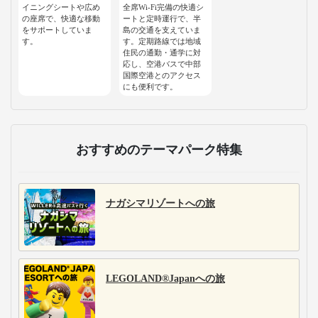
イニングシートや広め
全席Wi-Fi完備の快適シ
の座席で、快適な移動
ートと定時運行で、半
をサポートしていま
島の交通を支えていま
す。
す。定期路線では地域
住民の通勤・通学に対
応し、空港バスで中部
国際空港とのアクセス
にも便利です。
おすすめのテーマパーク特集
ナガシマリゾートへの旅
LEGOLAND®Japanへの旅