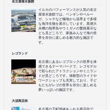
名古屋港水族館
イルカのパフォーマンスが人気の名古
屋港水族館では、ペンギンやベルー
ガ、シャチなど極地から温帯まで多様
な海洋生物を展示しています。黒潮大
水槽の熱帯魚やウミガメの繁殖展示な
ども見どころで、家族みんなで海の世
界を存分に楽しめる魅力的な施設で
す。
レゴランド
名古屋にあるレゴブロックの世界を体
感できるテーマパークで、レゴモデル
で彩られたアトラクションやミニラン
ドが見どころです。体験型のライドや
ワークショップも充実しており、子ど
もたちがレゴの世界を存分に楽しめる
夢いっぱいの施設です。
大須商店街
名古屋の下町情緒あふれる商店街で、