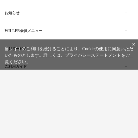
お知らせ
WILLER会員メニュー
×
会員サービス
当サイトのご利用を続けることにより、Cookieの使用に同意いただ
いたものとします。詳しくは、
プライバシーステートメント
をご
覧ください。
ご利用ガイド
よくある質問
企業情報
採用情報
旅行条件書
標識・約款
プライバシーステートメント
特定商取引法に基づく表記
サイトマップ
お問い合わせ
広告掲載について
カスタマーハラスメントポリシー