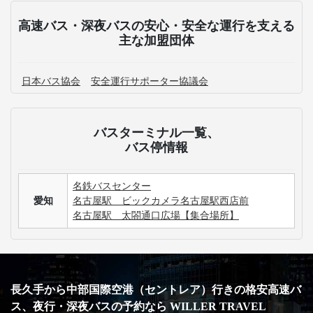
高速バス・深夜バスの安心・安全な運行を支える
主な加盟団体
日本バス協会
安全運行サポーター協議会
バスターミナル一覧、
バス停情報
名鉄バスセンター
愛知
名古屋駅 ビックカメラ名古屋駅西店前
名古屋駅 太閤通口広場【集合場所】
長久手から中部国際空港（セントレア）行きの格安高速バ
ス、夜行・深夜バスの予約なら WILLER TRAVEL