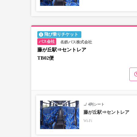
飛び乗りチケット
名鉄バス株式会社
藤が丘駅⇒セントレア
TB02便
4列シート
藤が丘駅⇒セントレア
Wi-Fi