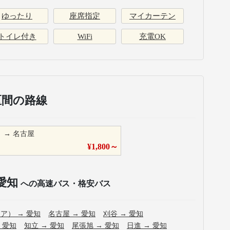
ゆったり
座席指定
マイカーテン
トイレ付き
WiFi
充電OK
区間の路線
）
→
名古屋
¥
1,800
～
愛知
への高速バス・格安バス
レア）
→
愛知
名古屋
→
愛知
刈谷
→
愛知
→
愛知
知立
→
愛知
尾張旭
→
愛知
日進
→
愛知