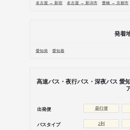
名古屋 → 新宿
名古屋 → 新潟市
豊橋 → 京都市
発着
愛知発
愛知着
高速バス・夜行バス・深夜バス 愛知
昼行便
出発便
2列
バスタイプ