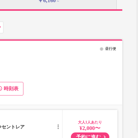
￥6,160
～
昼行便
時刻表
大人
⇒セントレア
¥2,000〜
予約に進む