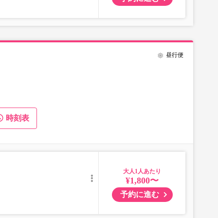
昼行便
時刻表
大人
¥1,800〜
予約に進む