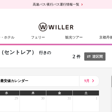
高速バス/夜行バス運行情報一覧
ー・ホテル
フェリー
観光ツアー
京都丹
（セントレア）
行きの
2
件
逆区間
8月最安値カレンダー
9月
水
木
金
土
29
30
31
1