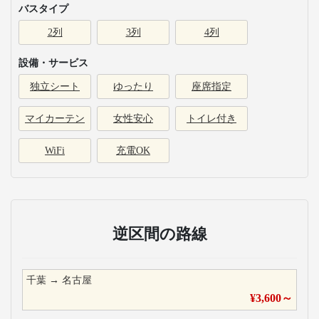
バスタイプ
2列
3列
4列
設備・サービス
独立シート
ゆったり
座席指定
マイカーテン
女性安心
トイレ付き
WiFi
充電OK
逆区間の路線
千葉
→
名古屋
¥
3,600
～