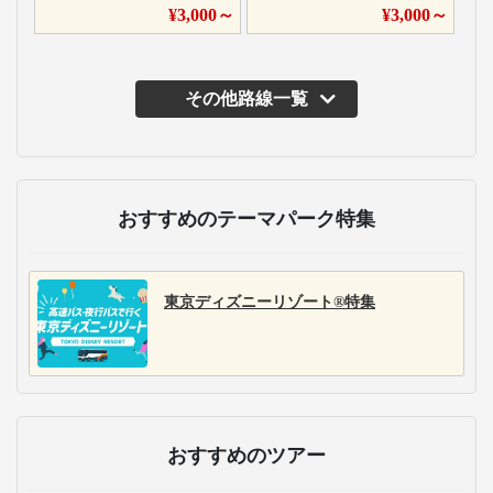
¥
3,000
～
¥
3,000
～
その他路線一覧
主な運行バス会社
WILLER EXPRESS/STA
株式会社ジャムジャム
ジェイアール東海バス
R EXPRESS
エクスプレス
株式会社
WILLER EXPRESSは、
ジャムジャムエクスプ
ジェイアール東海バス
東京～大阪、名古屋間
レスは、首都圏を中心
は、名古屋・静岡発着
を中心とした全国で、
に22路線を展開。深夜
を中心とした21路線を