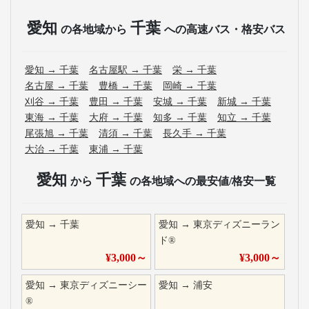
愛知
千葉
の各地域から
への高速バス・格安バス
愛知
→
千葉
名古屋駅
→
千葉
栄
→
千葉
名古屋
→
千葉
豊橋
→
千葉
岡崎
→
千葉
刈谷
→
千葉
豊田
→
千葉
安城
→
千葉
新城
→
千葉
東海
→
千葉
大府
→
千葉
知多
→
千葉
知立
→
千葉
尾張旭
→
千葉
清須
→
千葉
長久手
→
千葉
大治
→
千葉
東浦
→
千葉
愛知
千葉
から
の各地域への最安値/格安一覧
愛知
→
千葉
愛知
→
東京ディズニーラン
ド®
¥
3,000
～
¥
3,000
～
愛知
→
東京ディズニーシー
愛知
→
浦安
®