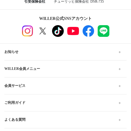
東京ディズニーランドR
名古屋から千葉行きの格安高速バス、夜行・深夜バスの予
約なら WILLER TRAVEL
WILLER TRAVELでは全国の夜行バス・深夜バスだけでなく、昼
行バスもご用意しています。
格安・最安値料金でのご移動は高速バスがおすすめです。お得で
快適なプランをお探しください。当日予約は出発10分前までWEB
にて受け付けています。
高速バス・夜行バスのWILLER TRAVEL
愛知
名古屋
愛知 名古屋から千葉
昼行便 愛知 名古屋から千葉 の高速バス・夜行バス予約