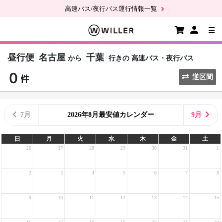
高速バス/夜行バス運行情報一覧
昼行便
名古屋
千葉
から
行きの
高速バス・夜行バス
逆区間
7月
2026年8月最安値カレンダー
9月
日
月
火
水
木
金
土
26
27
28
29
30
31
1
2
3
4
5
6
7
8
9
10
11
12
13
14
15