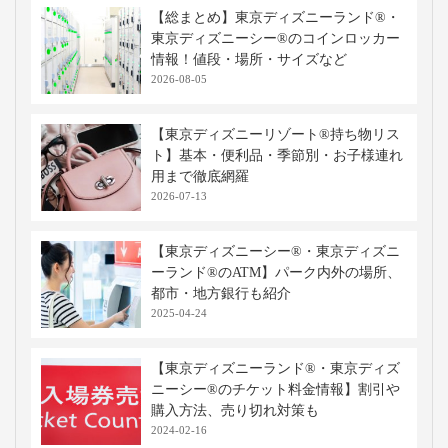
名古屋発の日帰りバスツアー
移動手段比較
移動手段
料金
移動時間
出発地
到着地
コメント
飛行機
10,270円〜
約1時間20分
中部
成田
手荷物検
※当社調べ
高速バス・深夜バスの関連記事