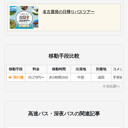
都市間バスと空港バス
バス・早朝バスに特化
展開。3列独立シートを
を22路線・1日200便運
した独自ダイヤと、コ
中心とした充実した車
行。自社開発した快適
ンセントなど設備が充
内設備で、快適な長距
なオリジナルシートや
実したシートで、多様
離移動を提供します。
最新のIoT技術を活用し
な移動ニーズに対応し
た安全運行で好評の高
ます。
速バスです。
おすすめのテーマパーク特集
東京ディズニーリゾート®特集
おすすめのツアー