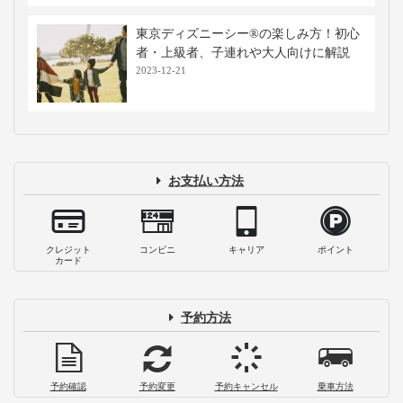
【総まとめ】東京ディズニーランド®・
東京ディズニーシー®のコインロッカー
情報！値段・場所・サイズなど
2026-08-05
【東京ディズニーリゾート®持ち物リス
ト】基本・便利品・季節別・お子様連れ
用まで徹底網羅
2026-07-13
【東京ディズニーシー®・東京ディズニ
ーランド®のATM】パーク内外の場所、
都市・地方銀行も紹介
2025-04-24
【東京ディズニーランド®・東京ディズ
ニーシー®のチケット料金情報】割引や
購入方法、売り切れ対策も
2024-02-16