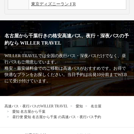
高速バス・深夜バスの安心・安全な運行を支える
主な加盟団体
日本バス協会
安全運行サポーター協議会
バスターミナル一覧、
バス停情報
名鉄バスセンター
愛知
名古屋駅 ビックカメラ名古屋駅西店前
名古屋駅 太閤通口広場【集合場所】
成田空港第一ターミナル
成田空港第二ターミナル
千葉
成田空港第三ターミナル