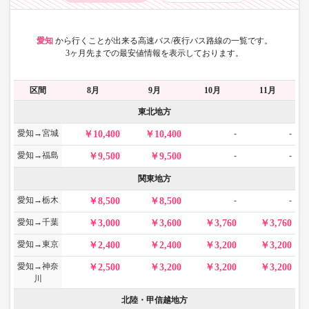
愛知
から
行くことが出来る高速バス/夜行バス路線の一覧です。
3ヶ月先までの最安値情報を表示しております。
区間
8月
9月
10月
11月
東北地方
愛知→宮城
-
-
10,400
10,400
愛知→福島
-
-
9,500
9,500
関東地方
愛知→栃木
-
-
8,500
8,500
愛知→千葉
3,000
3,600
3,760
3,760
愛知→東京
2,400
2,400
3,200
3,200
愛知→神奈
2,500
3,200
3,200
3,200
川
北陸・甲信越地方