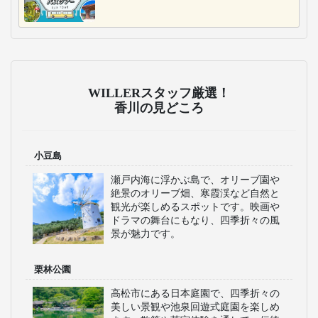
WILLERスタッフ厳選！
香川の見どころ
小豆島
瀬戸内海に浮かぶ島で、オリーブ園や
絶景のオリーブ畑、寒霞渓など自然と
観光が楽しめるスポットです。映画や
ドラマの舞台にもなり、四季折々の風
景が魅力です。
栗林公園
高松市にある日本庭園で、四季折々の
美しい景観や池泉回遊式庭園を楽しめ