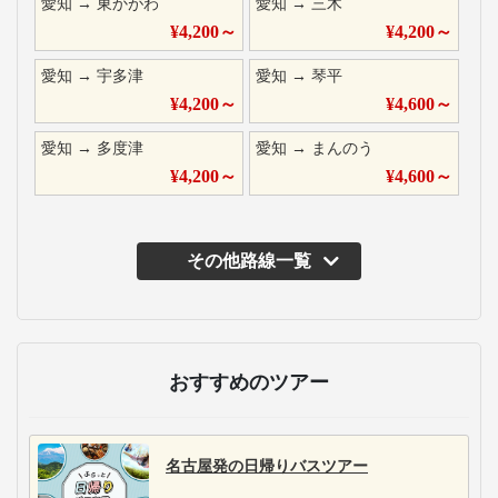
愛知
→
東かがわ
愛知
→
三木
¥
4,200
～
¥
4,200
～
愛知
→
宇多津
愛知
→
琴平
¥
4,200
～
¥
4,600
～
愛知
→
多度津
愛知
→
まんのう
¥
4,200
～
¥
4,600
～
その他路線一覧
おすすめのツアー
名古屋発の日帰りバスツアー