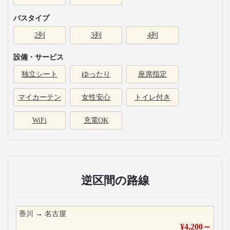
バスタイプ
2列
3列
4列
設備・サービス
独立シート
ゆったり
座席指定
マイカーテン
女性安心
トイレ付き
WiFi
充電OK
逆区間の路線
香川
→
名古屋
¥
4,200
～