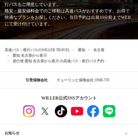
行バスもご用意しています。
格安・最安値料金でのご移動は高速バスがおすすめです。お得で
快適なプランをお探しください。当日予約は出発10分前までWEB
にて受け付けています。
高速バス・夜行バスのWILLER TRAVEL
愛知
名古屋
愛知 名古屋から香川
昼行便 愛知 名古屋から香川 の高速バス・夜行バス予約
引受保険会社
チューリッヒ保険会社
DSR-735
WILLER公式SNSアカウント
お知らせ