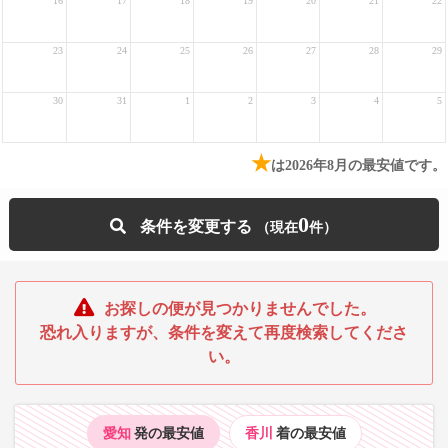
16
17
18
19
20
21
22
23
24
25
26
27
28
29
30
31
1
2
3
4
5
★
は2026年8月の最安値です。
0
条件を変更する
お探しの便が見つかりませんでした。
恐れ入りますが、条件を変えて再度検索してくださ
い。
愛知
発の最安値
香川
着の最安値