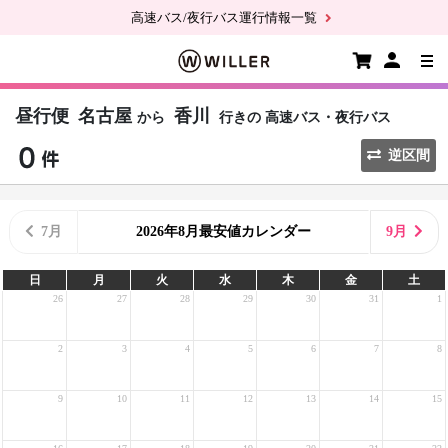
高速バス/夜行バス運行情報一覧
昼行便
名古屋
香川
から
行きの
高速バス・夜行バス
逆区間
7月
2026年8月最安値カレンダー
9月
日
月
火
水
木
金
土
26
27
28
29
30
31
1
2
3
4
5
6
7
8
9
10
11
12
13
14
15