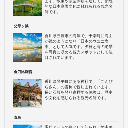
ます。散策や茶室体験を通して、伝統
的な日本庭園文化に触れられる観光名
所です。
父母ヶ浜
香川県三豊市の海岸で、干潮時に海面
が鏡のようになり「日本のウユニ塩
湖」として人気です。夕日と海の絶景
を写真に収める観光スポットとして注
目されています。
金刀比羅宮
香川県琴平町にある神社で、「こんぴ
らさん」の愛称で親しまれています。
長い石段を登り参拝する体験は、歴史
や文化を感じられる観光名所です。
直島
現代アートの島として知られ、地中美