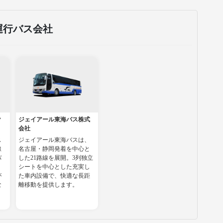
運行バス会社
ク
ジェイアール東海バス株式
会社
ス
ジェイアール東海バスは、
線
名古屋・静岡発着を中心と
バ
した21路線を展開。3列独立
シートを中心とした充実し
が
た車内設備で、快適な長距
な
離移動を提供します。
。