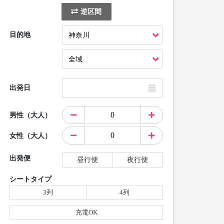
逆区間
目的地
出発日
男性（大人）
女性（大人）
出発便
昼行便
夜行便
シートタイプ
3列
4列
充電OK