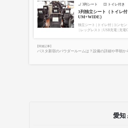
■お預かりできない荷物（貴重品以外は車内持ち込
3列シート
トイレ付き
楽器・自転車（折りたたみ含む）・ボード等の大き
上記「トランクにてお預かりできる荷物」の条件を
3列独立シート（トイレ付き
UM+WIDE）
独立シート
トイレ付
コンセン
レッグレスト
USB充電
充電
バスタ新宿のパウダールームは？設備の詳細や早朝か
愛知