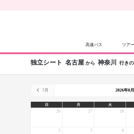
高速バス
ツア
独立シート
名古屋
神奈川
から
行きの
7月
2026年
日
月
火
26
27
28
2
3
4