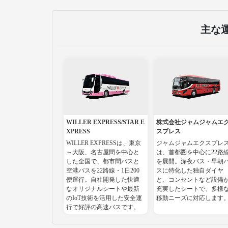
主な
WILLER EXPRESS/STAR E
株式会社ジャムジャムエ
XPRESS
スプレス
WILLER EXPRESSは、東京
ジャムジャムエクスプレ
～大阪、名古屋間を中心と
は、首都圏を中心に22路
した全国で、都市間バスと
を展開。深夜バス・早朝
空港バスを22路線・1日200
スに特化した独自ダイヤ
便運行。自社開発した快適
と、コンセントなど設備
なオリジナルシートや最新
充実したシートで、多様
のIoT技術を活用した安全運
移動ニーズに対応します
行で好評の高速バスです。