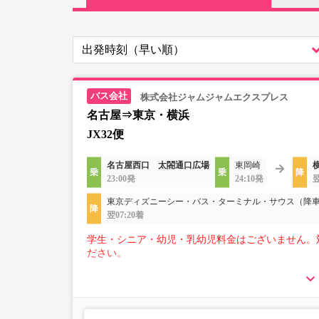
株式会社ジャムジャムエクスプレス
名古屋⇒東京・横浜
JX32便
名古屋西口 太閤通口広場
東岡崎
23:00発
24:10発
翌
東京ディズニーシー・バス・ターミナル・サウス（降
翌07:20着
学生・シニア・幼児・乳幼児料金はございません。
ださい。
【荷物について】
■トランクにてお預かりできる荷物
・3辺合計160cm以内、かつ10kg以下のものをおひ