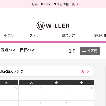
高速バス/夜行バス運行情報一覧
ー・ホテル
フェリー
観光ツアー
京都丹
1
高速バス・夜行バス
件
逆区間
8月最安値カレンダー
9月
水
木
金
土
29
30
31
1
5
6
7
8