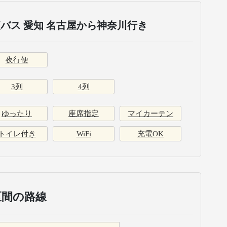
バス 愛知 名古屋から神奈川行き
夜行便
3列
4列
ゆったり
座席指定
マイカーテン
トイレ付き
WiFi
充電OK
区間の路線