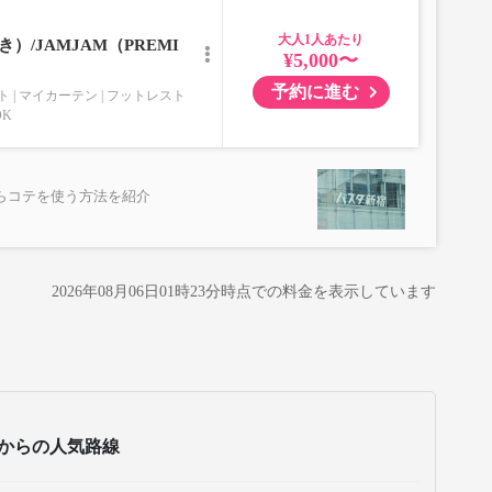
みも不可）
な荷物、壊れ物、危険物、貴重品、ペット、
大人
満たさないもの
）/JAMJAM（PREMI
¥5,000〜
予約に進む
ト
マイカーテン
フットレスト
OK
らコテを使う方法を紹介
2026年08月06日01時23分
時点での料金を表示しています
からの人気路線