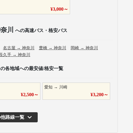
¥
3,000
～
神奈川
への高速バス・格安バス
名古屋
→
神奈川
豊橋
→
神奈川
岡崎
→
神奈川
長久手
→
神奈川
の各地域への最安値/格安一覧
愛知
→
川崎
¥
2,500
～
¥
3,200
～
の他路線一覧