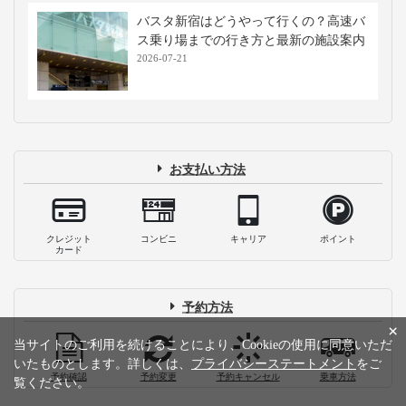
バスタ新宿はどうやって行くの？高速バ
ス乗り場までの行き方と最新の施設案内
2026-07-21
お支払い方法
クレジット
コンビニ
キャリア
ポイント
カード
予約方法
×
当サイトのご利用を続けることにより、Cookieの使用に同意いただ
いたものとします。詳しくは、
プライバシーステートメント
をご
予約確認
予約変更
予約キャンセル
乗車方法
覧ください。