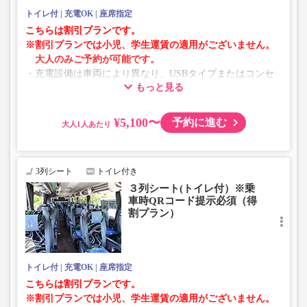
トイレ付
充電OK
座席指定
こちらは割引プランです。
※割引プランでは小児、学生運賃の適用がございません。
大人のみご予約が可能です。
・充電設備は車両により異なり、USBタイプまたはコンセ
もっと見る
ントタイプでのご用意となります。
・増便や車両整備等の都合により、予告なく車両・シート
仕様が変更となる場合がございます。あらかじめご了承く
¥5,100〜
予約に進む
大人
ださい。
3列シート
トイレ付き
３列シート(トイレ付）※乗
車時QRコード提示必須（得
割プラン）
トイレ付
充電OK
座席指定
こちらは割引プランです。
※割引プランでは小児、学生運賃の適用がございません。