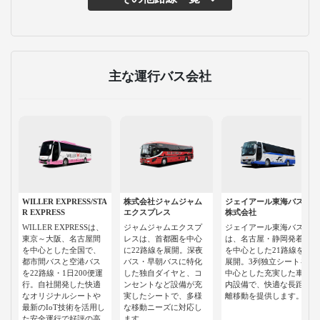
主な運行バス会社
WILLER EXPRESS/STA
株式会社ジャムジャム
ジェイアール東海バス
R EXPRESS
エクスプレス
株式会社
WILLER EXPRESSは、
ジャムジャムエクスプ
ジェイアール東海バス
東京～大阪、名古屋間
レスは、首都圏を中心
は、名古屋・静岡発着
を中心とした全国で、
に22路線を展開。深夜
を中心とした21路線を
都市間バスと空港バス
バス・早朝バスに特化
展開。3列独立シートを
を22路線・1日200便運
した独自ダイヤと、コ
中心とした充実した車
行。自社開発した快適
ンセントなど設備が充
内設備で、快適な長距
なオリジナルシートや
実したシートで、多様
離移動を提供します。
最新のIoT技術を活用し
な移動ニーズに対応し
た安全運行で好評の高
ます。