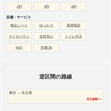
2列
3列
4列
設備・サービス
独立シート
ゆったり
座席指定
マイカーテン
女性安心
トイレ付き
WiFi
充電OK
逆区間の路線
横浜
→
名古屋
¥
3,000
～