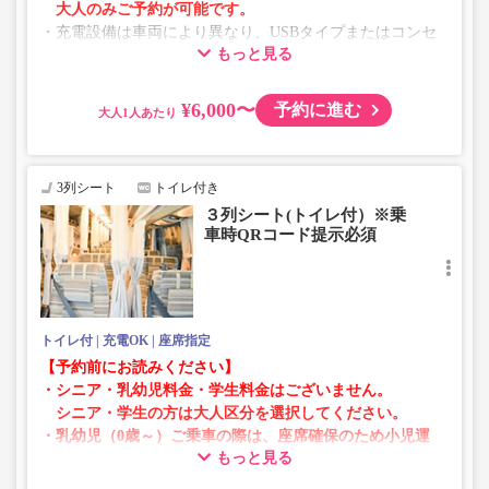
大人のみご予約が可能です。
・充電設備は車両により異なり、USBタイプまたはコンセ
もっと見る
ントタイプでのご用意となります。
・増便や車両整備等の都合により、予告なく車両・シート
仕様が変更となる場合がございます。あらかじめご了承く
¥6,000〜
予約に進む
大人
ださい。
3列シート
トイレ付き
３列シート(トイレ付）※乗
車時QRコード提示必須
トイレ付
充電OK
座席指定
【予約前にお読みください】
・シニア・乳幼児料金・学生料金はございません。
シニア・学生の方は大人区分を選択してください。
・乳幼児（0歳～）ご乗車の際は、座席確保のため小児運
もっと見る
賃での乗車券が必要です。
乳幼児の方は小児区分を選択してください。