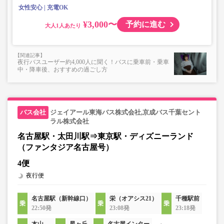
ないもの
女性安心
充電OK
¥3,000〜
予約に進む
大人
夜行バスユーザー約4,000人に聞く！バスに乗車前・乗車
中・降車後、おすすめの過ごし方
ジェイアール東海バス株式会社,京成バス千葉セント
ラル株式会社
名古屋駅・太田川駅⇒東京駅・ディズニーランド
（ファンタジア名古屋号）
4便
夜行便
名古屋駅（新幹線口）
栄（オアシス21）
千種駅前
22:50発
23:08発
23:18発