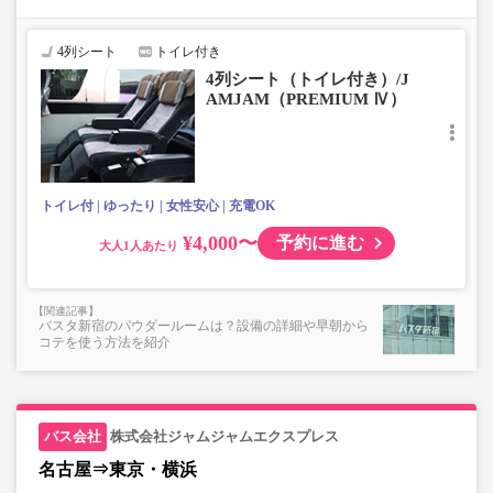
【荷物について】
■トランクにてお預かりできる荷物
・3辺合計160cm以内、かつ10kg以下のものをおひとり様1
4列シート
トイレ付き
点
4列シート（トイレ付き）/J
■お預かりできない荷物（貴重品以外は車内持ち込みも不
AMJAM（PREMIUM Ⅳ）
可）
楽器・自転車（折りたたみ含む）・ボード等の大きな荷
物、壊れ物、危険物、貴重品、ペット、
上記「トランクにてお預かりできる荷物」の条件を満たさ
ないもの
トイレ付
ゆったり
女性安心
充電OK
¥4,000〜
予約に進む
大人
バスタ新宿のパウダールームは？設備の詳細や早朝から
コテを使う方法を紹介
株式会社ジャムジャムエクスプレス
名古屋⇒東京・横浜