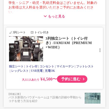
学生・シニア・幼児・乳幼児料金はございません。対象の
お客様は大人料金を選択いただきご予約にお進みくださ
い。
もっと見る
【荷物について】
■トランクにてお預かりできる荷物
・3辺合計160cm以内、かつ10kg以下のものをおひとり様1
3列シート
トイレ付き
点
3列独立シート（トイレ付
■お預かりできない荷物（貴重品以外は車内持ち込みも不
き）/JAMJAM（PREMIUM
可）
+WIDE）
楽器・自転車（折りたたみ含む）・ボード等の大きな荷
物、壊れ物、危険物、貴重品、ペット、
上記「トランクにてお預かりできる荷物」の条件を満たさ
ないもの
独立シート
トイレ付
コンセント
マイカーテン
フットレスト
レッグレスト
USB充電
充電OK
¥4,500〜
予約に進む
大人
バスタ新宿のパウダールームは？設備の詳細や早朝から
コテを使う方法を紹介