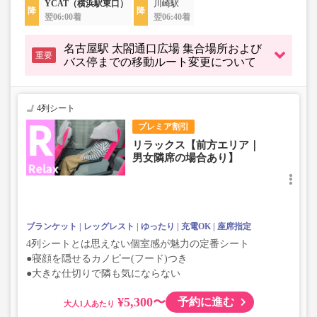
YCAT（横浜駅東口）
川崎駅
翌06:00着
翌06:40着
名古屋駅 太閤通口広場 集合場所および
重要
バス停までの移動ルート変更について
4列シート
プレミア割引
リラックス【前方エリア｜
男女隣席の場合あり】
ブランケット
レッグレスト
ゆったり
充電OK
座席指定
4列シートとは思えない個室感が魅力の定番シート
●寝顔を隠せるカノピー(フード)つき
●大きな仕切りで隣も気にならない
¥5,300〜
予約に進む
大人