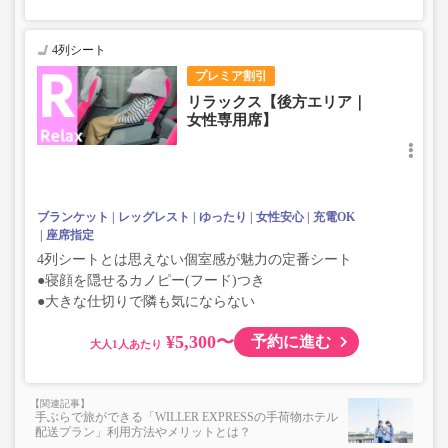
4列シート
プレミア割引
リラックス【後方エリア｜
女性専用席】
ブランケット
レッグレスト
ゆったり
女性安心
充電OK
座席指定
4列シートとは思えない個室感が魅力の定番シート
●寝顔を隠せるカノピー(フード)つき
●大きな仕切りで隣も気にならない
¥5,300〜
予約に進む
大人
手ぶらで旅ができる「WILLER EXPRESSの手荷物ホテル
配送プラン」利用方法やメリットとは？