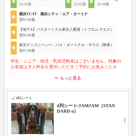
22:45発
23:45発
24:30発
横浜YCAT 横浜シティ・エア・ターミナ
翌05:00着
【地下A】バスターミナル東京八重洲（トフロム ヤエス）
翌06:06着
東京ディズニーシー・バス・ターミナル・サウス（降車）
翌07:00着
学生・シニア・幼児・乳幼児料金はございません。対象の
お客様は大人料金を選択いただきご予約にお進みくださ
い。
もっと見る
【荷物について】
■トランクにてお預かりできる荷物
・3辺合計160cm以内、かつ10kg以下のものをおひとり様1
4列シート
点
4列シート/JAMJAM（STAN
■お預かりできない荷物（貴重品以外は車内持ち込みも不
DARD α）
可）
楽器・自転車（折りたたみ含む）・ボード等の大きな荷
物、壊れ物、危険物、貴重品、ペット、
上記「トランクにてお預かりできる荷物」の条件を満たさ