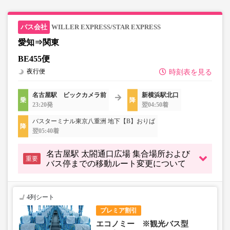
WILLER EXPRESS/STAR EXPRESS
愛知⇒関東
BE455便
夜行便
時刻表を見る
名古屋駅 ビックカメラ前
新横浜駅北口
23:20発
翌04:50着
バスターミナル東京八重洲 地下【B】おりば
翌05:40着
名古屋駅 太閤通口広場 集合場所および
重要
バス停までの移動ルート変更について
4列シート
プレミア割引
エコノミー ※観光バス型