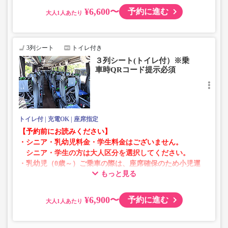
¥6,600〜
予約に進む
大人
・AM1時～5時の間はシステムメンテナンスの為ご予約が
承れません。
・在庫の状況はリアルタイムの表示ではございません。
3列シート
トイレ付き
※売り切れの場合でも残数が表示される場合がありま
３列シート(トイレ付）※乗
す。
車時QRコード提示必須
・販売日・便ごとに随時価格が変動いたします。購入時に
販売価格をご確認の上でご予約をお願いいたします。
・一部取り扱いのない停留所がある場合がございます。
トイレ付
充電OK
座席指定
【予約前にお読みください】
・シニア・乳幼児料金・学生料金はございません。
シニア・学生の方は大人区分を選択してください。
・乳幼児（0歳～）ご乗車の際は、座席確保のため小児運
もっと見る
賃での乗車券が必要です。
乳幼児の方は小児区分を選択してください。
¥6,900〜
予約に進む
大人
・AM1時～5時の間はシステムメンテナンスの為ご予約が
承れません。
・在庫の状況はリアルタイムの表示ではございません。