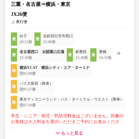
三重・名古屋⇒横浜・東京
JX26便
夜行便
白子
近鉄四日市市西口
20:15発
21:00発
名古屋西口 太閤通口広場
新豊田
豊橋
22:30発
23:20発
24:35発
横浜YCAT 横浜シティ・エア・ターミナ
翌05:00着
バスタ新宿（降車）
翌05:57着
東京ディズニーランド・バス・ターミナル・ウエスト（降車）
翌07:10着
学生・シニア・幼児・乳幼児料金はございません。対象の
お客様は大人料金を選択いただきご予約にお進みくださ
い。
もっと見る