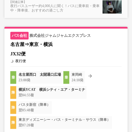
夜行バスユーザー約4,000人に聞く！バスに乗車前・乗車
※売り切れの場合でも残数が表示される場合がありま
中・降車後、おすすめの過ごし方
す。
・販売日・便ごとに随時価格が変動いたします。購入時に
販売価格をご確認の上でご予約をお願いいたします。
・一部取り扱いのない停留所がある場合がございます。
株式会社ジャムジャムエクスプレス
名古屋⇒東京・横浜
JX32便
夜行便
名古屋西口 太閤通口広場
東岡崎
23:00発
24:10発
横浜YCAT 横浜シティ・エア・ターミナ
翌04:55着
バスタ新宿（降車）
翌05:48着
東京ディズニーシー・バス・ターミナル・サウス（降車）
翌07:20着