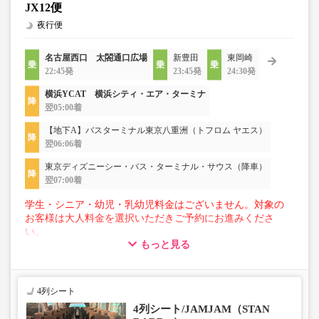
JX12便
夜行便
名古屋西口 太閤通口広場
新豊田
東岡崎
22:45発
23:45発
24:30発
横浜YCAT 横浜シティ・エア・ターミナ
翌05:00着
【地下A】バスターミナル東京八重洲（トフロム ヤエス）
翌06:06着
東京ディズニーシー・バス・ターミナル・サウス（降車）
翌07:00着
学生・シニア・幼児・乳幼児料金はございません。対象の
お客様は大人料金を選択いただきご予約にお進みくださ
い。
もっと見る
【荷物について】
■トランクにてお預かりできる荷物
・3辺合計160cm以内、かつ10kg以下のものをおひとり様1
4列シート
点
4列シート/JAMJAM（STAN
■お預かりできない荷物（貴重品以外は車内持ち込みも不