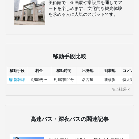
美術館で、企画展や常設展を通してア
ートを楽しめます。文化的な観光体験
を求める人に人気のスポットです。
移動手段比較
移動手段
料金
移動時間
出発地
到着地
コメント
新幹線
9,900円〜
約1時間20分
名古屋
新横浜
特大荷物
※当社調べ
高速バス・深夜バスの関連記事