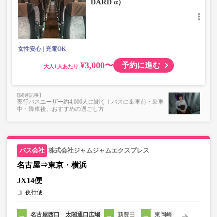
DARD α）
可）
楽器・自転車（折りたたみ含む）・ボード等の大きな荷
物、壊れ物、危険物、貴重品、ペット、
上記「トランクにてお預かりできる荷物」の条件を満たさ
ないもの
女性安心
充電OK
¥3,000〜
予約に進む
大人
夜行バスユーザー約4,000人に聞く！バスに乗車前・乗車
中・降車後、おすすめの過ごし方
株式会社ジャムジャムエクスプレス
名古屋⇒東京・横浜
JX14便
夜行便
名古屋西口 太閤通口広場
新豊田
東岡崎