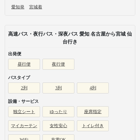
愛知発
宮城着
高速バス・夜行バス・深夜バス 愛知 名古屋から宮城 仙
台行き
出発便
昼行便
夜行便
バスタイプ
2列
3列
4列
設備・サービス
独立シート
ゆったり
座席指定
マイカーテン
女性安心
トイレ付き
WiFi
充電OK