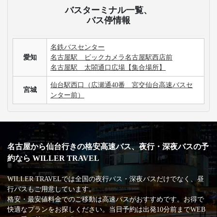
バスターミナル一覧、
バス停情報
名鉄バスセンター
愛知
名古屋駅 ビックカメラ名古屋駅西店前
名古屋駅 太閤通口広場【集合場所】
仙台駅西口（広瀬通40番 宮交仙台高速バスセ
宮城
ンター前）
名古屋から仙台行きの格安高速バス、夜行・深夜バスの予
約なら WILLER TRAVEL
WILLER TRAVELでは全国の夜行バス・深夜バスだけでなく、昼
行バスもご用意しています。
格安・最安値料金でのご移動は高速バスがおすすめです。お得で
快適なプランをお探しください。当日予約は出発10分前までWEB