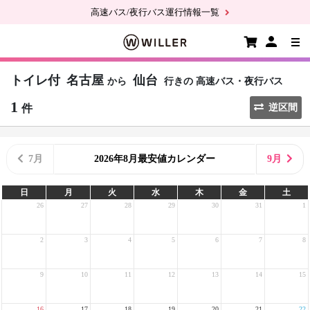
高速バス/夜行バス運行情報一覧
トイレ付
名古屋
仙台
から
行きの
高速バス・夜行バス
1
件
逆区間
7月
2026年8月最安値カレンダー
9月
日
月
火
水
木
金
土
26
27
28
29
30
31
1
2
3
4
5
6
7
8
9
10
11
12
13
14
15
16
17
18
19
20
21
22