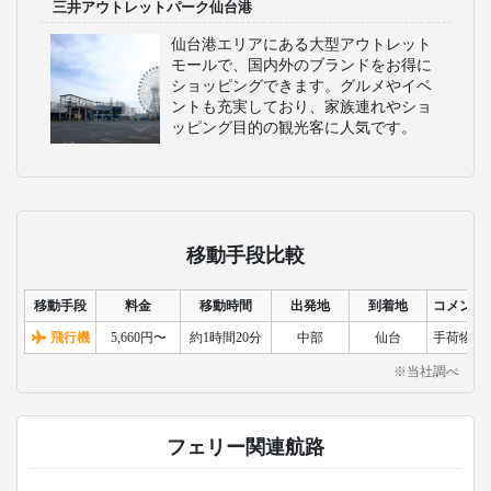
三井アウトレットパーク仙台港
仙台港エリアにある大型アウトレット
モールで、国内外のブランドをお得に
ショッピングできます。グルメやイベ
ントも充実しており、家族連れやショ
ッピング目的の観光客に人気です。
移動手段比較
移動手段
料金
移動時間
出発地
到着地
コメント
飛行機
5,660円〜
約1時間20分
中部
仙台
手荷物検
※当社調べ
フェリー関連航路