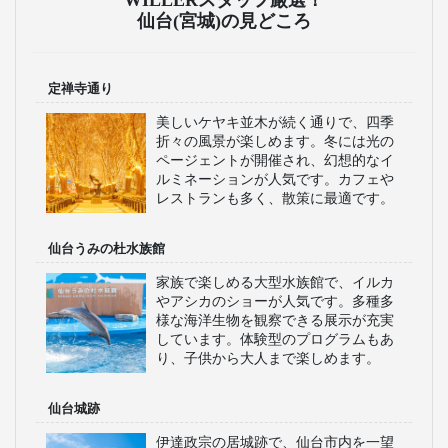
仙台(宮城)の見どころ
定禅寺通り
美しいケヤキ並木が続く通りで、四季
折々の風景が楽しめます。冬には光の
ページェントが開催され、幻想的なイ
ルミネーションが人気です。カフェや
レストランも多く、散策に最適です。
仙台うみの杜水族館
家族で楽しめる大型水族館で、イルカ
やアシカのショーが人気です。多種多
様な海洋生物を観察できる展示が充実
しています。体験型のプログラムもあ
り、子供から大人まで楽しめます。
仙台城跡
伊達政宗の居城跡で、仙台市内を一望