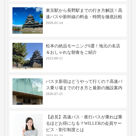
移動手段比較
移動手段
料金
移動時間
出発地
到着地
コメント
新幹線
6,930円〜
約3時間00分
名古屋
長野
特大荷物
※当社調べ
高速バス・深夜バスの関連記事
仕切りカーテン付き高速バス・夜行バス
に乗車！メリットや使用マナーを解説
2023-12-12