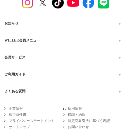
名古屋から長野市行きの格安高速バス、夜行・深夜バスの
予約なら WILLER TRAVEL
WILLER TRAVELでは全国の夜行バス・深夜バスだけでなく、昼
行バスもご用意しています。
格安・最安値料金でのご移動は高速バスがおすすめです。お得で
快適なプランをお探しください。当日予約は出発10分前までWEB
にて受け付けています。
高速バス・夜行バスのWILLER TRAVEL
愛知
名古屋
愛知 名古屋から長野
マイカーテン 愛知 名古屋から長野 長野市 の高速バス・夜行バス予約
引受保険会社
チューリッヒ保険会社
DSR-735
WILLER公式SNSアカウント