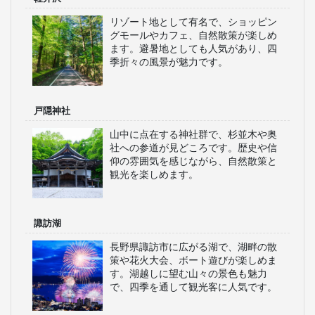
めながらハイキングができます。四季
折々の景色を楽しめる観光スポットで
す。
善光寺
長野市にある歴史ある寺院で、国宝の
本堂やお戒壇巡りが見どころです。初
詣や参拝はもちろん、歴史散策や観光
の中心地として人気です。
松本城
現存する五重六階の天守が美しい城
で、「烏城」とも呼ばれます。城内や
周辺の公園では歴史や城郭建築を学び
ながら観光を楽しめます。
軽井沢