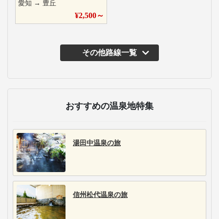
愛知
→
豊丘
¥
2,500
～
その他路線一覧
主な運行バス会社
名鉄バス
名鉄バスは、名古屋と
関東・関西・北陸・東
北・四国・九州の全国