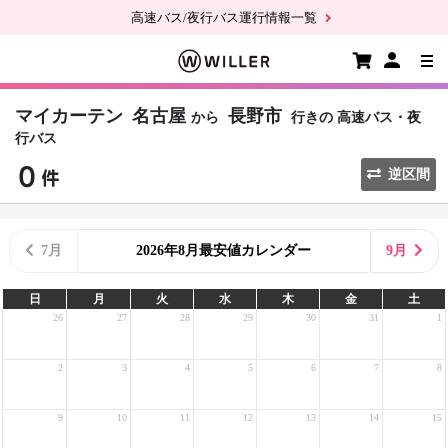
高速バス/夜行バス運行情報一覧
マイカーテン
名古屋
長野市
から
行きの
高速バス・夜
行バス
逆区間
7月
2026年8月最安値カレンダー
9月
日
月
火
水
木
金
土
26
27
28
29
30
31
1
2
3
4
5
6
7
8
9
10
11
12
13
14
15