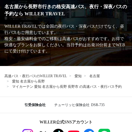
高速バス・深夜バスの安心・安全な運行を支える
主な加盟団体
日本バス協会
安全運行サポーター協議会
バスターミナル一覧、
バス停情報
名鉄バスセンター
愛知
名古屋駅 ビックカメラ名古屋駅西店前
名古屋駅 太閤通口広場【集合場所】
長野
長野駅東口
松本バスターミナル