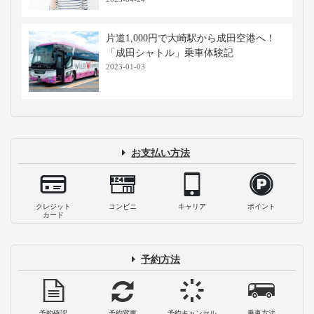
東京駅から長野駅までの行き方解説！高
速バスや新幹線の料金・時間を徹底比較
2026-01-14
松本の絶品モーニング6選！地元の名店
＆おしゃれな朝食をご紹介
2023-09-11
バスタ新宿はどうやって行くの？高速バ
ス乗り場までの行き方と最新の施設案内
2026-07-21
【必見】高速バス・夜行バスが乗れば乗
るほどお得になる？WILLERの会員サー
ビス・割引制度とは
2023-04-24