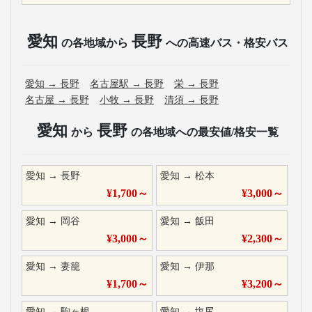
愛知
長野
の各地域から
への高速バス・格安バス
愛知
→
長野
名古屋駅
→
長野
栄
→
長野
名古屋
→
長野
小牧
→
長野
清須
→
長野
愛知
長野
から
の各地域への最安値/格安一覧
愛知
→
長野
愛知
→
松本
¥
1,700
～
¥
3,000
～
愛知
→
岡谷
愛知
→
飯田
¥
3,000
～
¥
2,300
～
愛知
→
妻籠
愛知
→
伊那
¥
1,700
～
¥
3,200
～
愛知
→
駒ヶ根
愛知
→
塩尻