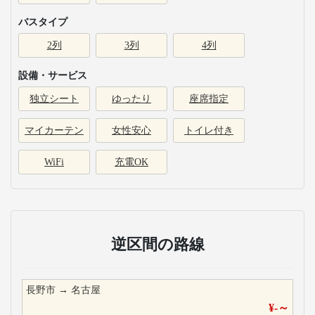
バスタイプ
2列
3列
4列
設備・サービス
独立シート
ゆったり
座席指定
マイカーテン
女性安心
トイレ付き
WiFi
充電OK
逆区間の路線
長野市
→
名古屋
¥
-
～