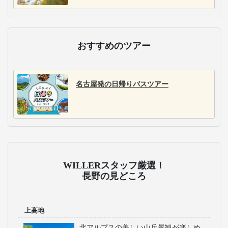
を結ぶ高速バスを60路
線以上展開。トイレ付
車両を中心とした設備
豊富なシートで、観光
地アクセスと都市間移
動の両面で快適な旅を
実現します。
おすすめの温泉地特集
湯田中温泉の旅
信州松代温泉の旅