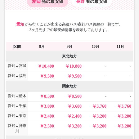
愛知
発の最安値
長野
着の最安値
愛知
から
行くことが出来る高速バス/夜行バス路線の一覧です。
3ヶ月先までの最安値情報を表示しております。
区間
8月
9月
10月
11月
東北地方
愛知→宮城
-
-
10,400
10,800
愛知→福島
-
-
9,500
9,500
関東地方
愛知→栃木
-
-
8,500
8,500
愛知→千葉
3,000
3,600
3,760
3,760
愛知→東京
2,400
2,400
3,200
3,200
愛知→神奈
2,500
3,200
3,200
3,200
川