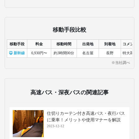
リゾート地として有名で、ショッピン
グモールやカフェ、自然散策が楽しめ
ます。避暑地としても人気があり、四
季折々の風景が魅力です。
戸隠神社
山中に点在する神社群で、杉並木や奥
社への参道が見どころです。歴史や信
仰の雰囲気を感じながら、自然散策と
観光を楽しめます。
諏訪湖
長野県諏訪市に広がる湖で、湖畔の散
策や花火大会、ボート遊びが楽しめま
す。湖越しに望む山々の景色も魅力
で、四季を通して観光客に人気です。