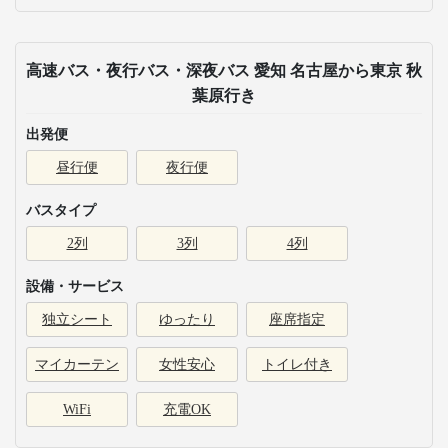
高速バス・夜行バス・深夜バス 愛知 名古屋から東京 秋
葉原行き
出発便
昼行便
夜行便
バスタイプ
2列
3列
4列
設備・サービス
独立シート
ゆったり
座席指定
マイカーテン
女性安心
トイレ付き
WiFi
充電OK