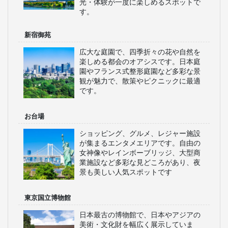
光・体験が一度に楽しめるスポットで
す。
新宿御苑
広大な庭園で、四季折々の花や自然を
楽しめる都会のオアシスです。日本庭
園やフランス式整形庭園など多彩な景
観が魅力で、散策やピクニックに最適
です。
お台場
ショッピング、グルメ、レジャー施設
が集まるエンタメエリアです。自由の
女神像やレインボーブリッジ、大型商
業施設など多彩な見どころがあり、夜
景も美しい人気スポットです
東京国立博物館
日本最古の博物館で、日本やアジアの
美術・文化財を幅広く展示していま