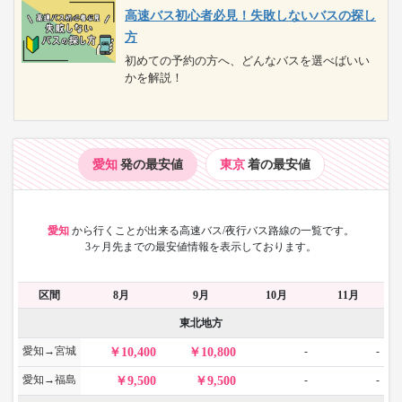
高速バス初心者必見！失敗しないバスの探し
方
初めての予約の方へ、どんなバスを選べばいい
かを解説！
愛知
発の最安値
東京
着の最安値
愛知
から
行くことが出来る高速バス/夜行バス路線の一覧です。
3ヶ月先までの最安値情報を表示しております。
区間
8月
9月
10月
11月
東北地方
愛知→宮城
-
-
10,400
10,800
愛知→福島
-
-
9,500
9,500