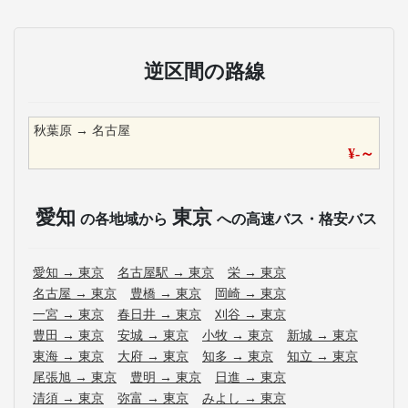
逆区間の路線
秋葉原
→
名古屋
¥
-
～
愛知
東京
の各地域から
への高速バス・格安バス
愛知
→
東京
名古屋駅
→
東京
栄
→
東京
名古屋
→
東京
豊橋
→
東京
岡崎
→
東京
一宮
→
東京
春日井
→
東京
刈谷
→
東京
豊田
→
東京
安城
→
東京
小牧
→
東京
新城
→
東京
東海
→
東京
大府
→
東京
知多
→
東京
知立
→
東京
尾張旭
→
東京
豊明
→
東京
日進
→
東京
清須
→
東京
弥富
→
東京
みよし
→
東京