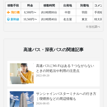
移動手段
料金
移動時間
出発地
到着地
コメント
飛行機
8,590円〜
約1時間00分
中部
羽田
手荷物検
新幹線
10,560円〜
約1時間40分
名古屋
東京
特大荷物
※当社調べ
高速バス・深夜バスの関連記事
高速バスにWi-Fiはある？つながらない
ときの対処法や利用の注意点
2022-09-20
サンシャインバスターミナルへの行き方
｜喫煙所などの周辺情報も
2026-08-05