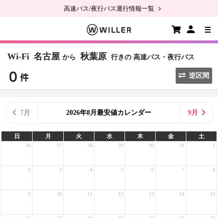
高速バス/夜行バス運行情報一覧
Wi-Fi
名古屋
秋葉原
から
行きの
高速バス・夜行バス
逆区間
7月
2026年8月最安値カレンダー
9月
日
月
火
水
木
金
土
26
27
28
29
30
31
1
2
3
4
5
6
7
8
9
10
11
12
13
14
15