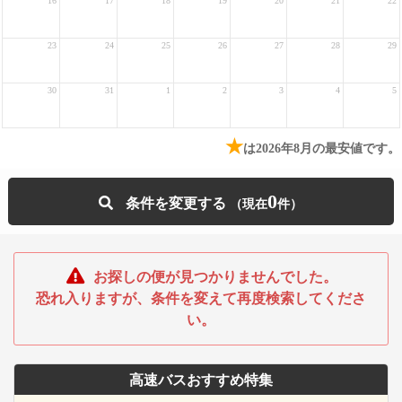
16
17
18
19
20
21
22
23
24
25
26
27
28
29
30
31
1
2
3
4
5
★
は2026年8月の最安値です。
0
条件を変更する
お探しの便が見つかりませんでした。
恐れ入りますが、条件を変えて再度検索してくださ
い。
高速バスおすすめ特集