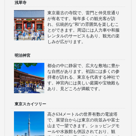
浅草寺
東京最古の寺院で、雷門と仲見世通り
が有名です。毎年多くの観光客が訪
れ、伝統的な”和”の雰囲気を楽しむこ
とができます。周辺には人力車や和服
レンタルのサービスもあり、観光の楽
しみが広がります。
明治神宮
都会の中に静寂で、広大な敷地に豊か
な自然があります。初詣には多くの参
拝者が訪れる、東京を代表する神社で
す。神宮内には美しい庭園や宝物殿も
あり、見どころが満載です。
東京スカイツリー
高さ634メートルの世界有数の電波塔
で、展望台からは東京の街並みや富士
山まで一望できます。ショッピングモ
ールや水族館も併設されており、観