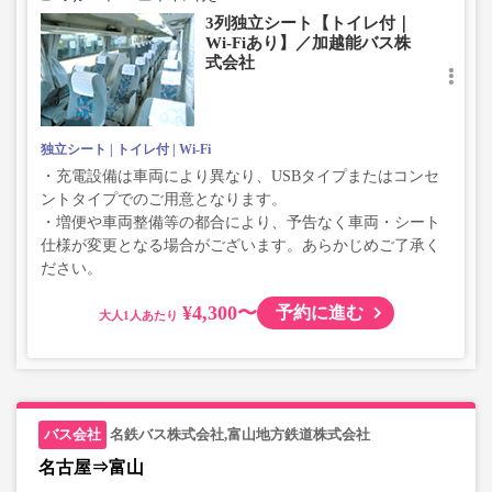
3列独立シート【トイレ付｜
Wi-Fiあり】／加越能バス株
式会社
独立シート
トイレ付
Wi-Fi
・充電設備は車両により異なり、USBタイプまたはコンセ
ントタイプでのご用意となります。
・増便や車両整備等の都合により、予告なく車両・シート
仕様が変更となる場合がございます。あらかじめご了承く
ださい。
¥4,300〜
予約に進む
大人
名鉄バス株式会社,富山地方鉄道株式会社
名古屋⇒富山