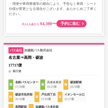
・増便や車両整備等の都合により、予告なく車両・シート
仕様が変更となる場合がございます。あらかじめご了承く
ださい。
¥4,300〜
予約に進む
大人
加越能バス株式会社
名古屋⇒高岡・砺波
17717便
昼行便
名鉄バスセンター
高速各務原
砺波駅南
17:50発
18:25発
20:50着
砺波市役所前
戸出四丁目
イオンモール口
20:56着
21:03着
21:17着
高岡駅前
加越能バス本社前