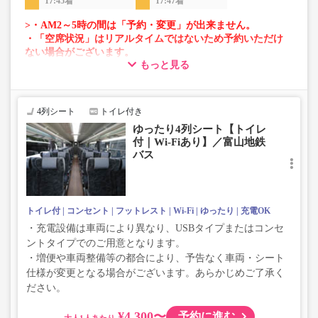
17:45着
17:47着
>・AM2～5時の間は「予約・変更」が出来ません。
・「空席状況」はリアルタイムではないため予約いただけ
ない場合がございます。
もっと見る
・車両は予告なく変更となる場合がございます。これに伴
い、座席やシート設備が変更となる場合がございますの
で、あらかじめご了承ください。
4列シート
トイレ付き
ゆったり4列シート【トイレ
付｜Wi-Fiあり】／富山地鉄
バス
トイレ付
コンセント
フットレスト
Wi-Fi
ゆったり
充電OK
・充電設備は車両により異なり、USBタイプまたはコンセ
ントタイプでのご用意となります。
・増便や車両整備等の都合により、予告なく車両・シート
仕様が変更となる場合がございます。あらかじめご了承く
ださい。
¥4,300〜
予約に進む
大人