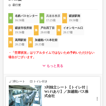
昼行便
名鉄バスセンター
高速各務原
砺波駅南
16:50発
17:25発
19:50着
砺波市役所前
戸出四丁目
イオンモール口
19:56着
20:03着
20:17着
高岡駅前
加越能バス本社前
20:25着
20:35着
・「空席状況」はリアルタイムではないため予約いただけない
場合がございます。
もっと見る
・ゆったり過ごせる3列独立シート車両での運行
・長時間移動でも安心なトイレ付
・移動時間を快適に過ごせるWi-Fi付
3列シート
トイレ付き
3列独立シート【トイレ付｜
Wi-Fiあり】／加越能バス株
式会社