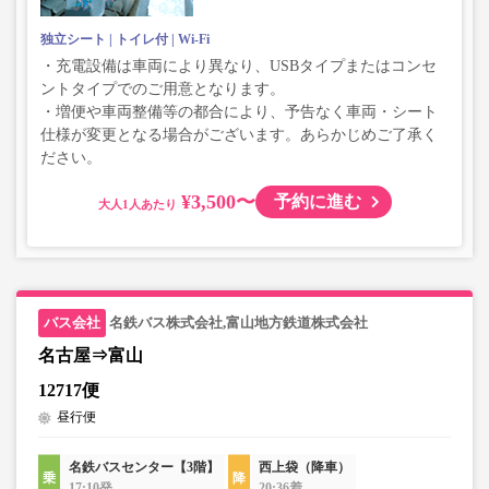
独立シート
トイレ付
Wi-Fi
・充電設備は車両により異なり、USBタイプまたはコンセ
ントタイプでのご用意となります。
・増便や車両整備等の都合により、予告なく車両・シート
仕様が変更となる場合がございます。あらかじめご了承く
ださい。
¥3,500〜
予約に進む
大人
名鉄バス株式会社,富山地方鉄道株式会社
名古屋⇒富山
12717便
昼行便
名鉄バスセンター【3階】
西上袋（降車）
17:10発
20:36着