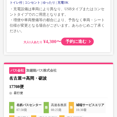
トイレ付
コンセント
ゆったり
充電OK
・充電設備は車両により異なり、USBタイプまたはコンセ
ントタイプでのご用意となります。
・増便や車両整備等の都合により、予告なく車両・シート
仕様が変更となる場合がございます。あらかじめご了承く
ださい。
¥4,300〜
予約に進む
大人
加越能バス株式会社
名古屋⇒高岡・砺波
17708便
昼行便
名鉄バスセンター
高速各務原
城端サービスエリア
07:50発
08:25発
10:30着