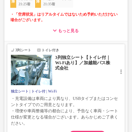
21:25着
21:35着
・「空席状況」はリアルタイムではないため予約いただけない
場合がございます。
もっと見る
・ゆったり過ごせる3列独立シート車両での運行
・長時間移動でも安心なトイレ付
・移動時間を快適に過ごせるWi-Fi付
3列シート
トイレ付き
3列独立シート【トイレ付｜
Wi-Fiあり】／加越能バス株
式会社
独立シート
トイレ付
Wi-Fi
・充電設備は車両により異なり、USBタイプまたはコンセ
ントタイプでのご用意となります。
・増便や車両整備等の都合により、予告なく車両・シート
仕様が変更となる場合がございます。あらかじめご了承く
ださい。