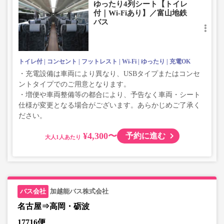
ゆったり4列シート【トイレ
付｜Wi-Fiあり】／富山地鉄
バス
トイレ付
コンセント
フットレスト
Wi-Fi
ゆったり
充電OK
・充電設備は車両により異なり、USBタイプまたはコンセ
ントタイプでのご用意となります。
・増便や車両整備等の都合により、予告なく車両・シート
仕様が変更となる場合がございます。あらかじめご了承く
ださい。
¥4,300〜
予約に進む
大人
加越能バス株式会社
名古屋⇒高岡・砺波
17716便