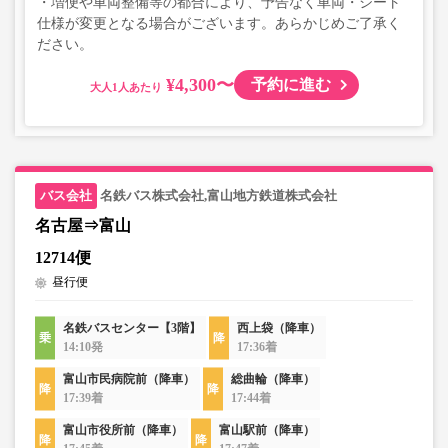
・増便や車両整備等の都合により、予告なく車両・シート
仕様が変更となる場合がございます。あらかじめご了承く
ださい。
¥4,300〜
予約に進む
大人
名鉄バス株式会社,富山地方鉄道株式会社
名古屋⇒富山
12714便
昼行便
名鉄バスセンター【3階】
西上袋（降車）
14:10発
17:36着
富山市民病院前（降車）
総曲輪（降車）
17:39着
17:44着
富山市役所前（降車）
富山駅前（降車）