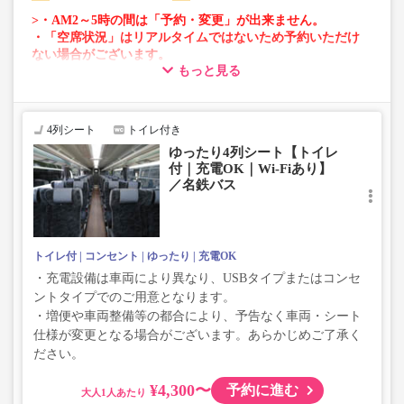
>・AM2～5時の間は「予約・変更」が出来ません。
・「空席状況」はリアルタイムではないため予約いただけ
ない場合がございます。
もっと見る
・車両は予告なく変更となる場合がございます。これに伴
い、座席やシート設備が変更となる場合がございますの
で、あらかじめご了承ください。
4列シート
トイレ付き
ゆったり4列シート【トイレ
付｜充電OK｜Wi-Fiあり】
／名鉄バス
トイレ付
コンセント
ゆったり
充電OK
・充電設備は車両により異なり、USBタイプまたはコンセ
ントタイプでのご用意となります。
・増便や車両整備等の都合により、予告なく車両・シート
仕様が変更となる場合がございます。あらかじめご了承く
ださい。
¥4,300〜
予約に進む
大人