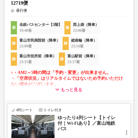
12719便
昼行便
名鉄バスセンター【3階】
西上袋（降車）
19:40発
23:06着
富山市民病院前（降車）
総曲輪（降車）
23:09着
23:14着
富山市役所前（降車）
富山駅前（降車）
23:15着
23:17着
>・AM2～5時の間は「予約・変更」が出来ません。
・「空席状況」はリアルタイムではないため予約いただけ
ない場合がございます。
もっと見る
・車両は予告なく変更となる場合がございます。これに伴
い、座席やシート設備が変更となる場合がございますの
で、あらかじめご了承ください。
4列シート
トイレ付き
ゆったり4列シート【トイレ
付｜Wi-Fiあり】／富山地鉄
バス