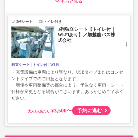
もっと見る
・ゆったり過ごせる3列独立シート車両での運行
・長時間移動でも安心なトイレ付
・移動時間を快適に過ごせるWi-Fi付
3列シート
トイレ付き
3列独立シート【トイレ付｜
Wi-Fiあり】／加越能バス株
式会社
独立シート
トイレ付
Wi-Fi
・充電設備は車両により異なり、USBタイプまたはコンセ
ントタイプでのご用意となります。
・増便や車両整備等の都合により、予告なく車両・シート
仕様が変更となる場合がございます。あらかじめご了承く
ださい。
¥3,500〜
予約に進む
大人