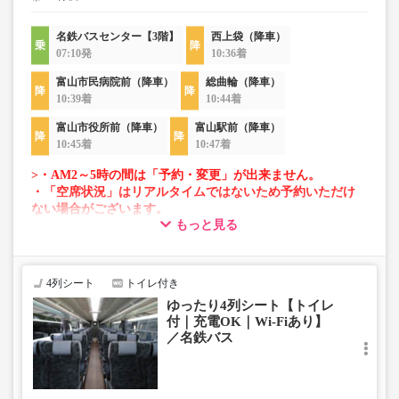
名鉄バスセンター【3階】
西上袋（降車）
07:10発
10:36着
富山市民病院前（降車）
総曲輪（降車）
10:39着
10:44着
富山市役所前（降車）
富山駅前（降車）
10:45着
10:47着
>・AM2～5時の間は「予約・変更」が出来ません。
・「空席状況」はリアルタイムではないため予約いただけ
ない場合がございます。
もっと見る
・車両は予告なく変更となる場合がございます。これに伴
い、座席やシート設備が変更となる場合がございますの
で、あらかじめご了承ください。
4列シート
トイレ付き
ゆったり4列シート【トイレ
付｜充電OK｜Wi-Fiあり】
／名鉄バス