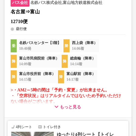
名鉄バス株式会社,富山地方鉄道株式会社
名古屋⇒富山
12710便
昼行便
名鉄バスセンター【3階】
西上袋（降車）
10:40発
14:06着
富山市民病院前（降車）
総曲輪（降車）
14:09着
14:14着
富山市役所前（降車）
富山駅前（降車）
14:15着
14:17着
>・AM2～5時の間は「予約・変更」が出来ません。
・「空席状況」はリアルタイムではないため予約いただけ
ない場合がございます。
もっと見る
・車両は予告なく変更となる場合がございます。これに伴
い、座席やシート設備が変更となる場合がございますの
で、あらかじめご了承ください。
4列シート
トイレ付き
ゆったり4列シート【トイレ