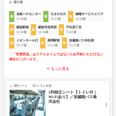
昼行便
名鉄バスセンター
高速各務原
城端サービスエリア
11:50発
12:25発
14:30着
砺波駅南
砺波市役所前
戸出四丁目
14:50着
14:56着
15:03着
イオンモール口
高岡駅前
加越能バス本社前
15:17着
15:25着
15:35着
・「空席状況」はリアルタイムではないため予約いただけない
場合がございます。
もっと見る
・ゆったり過ごせる3列独立シート車両での運行
・長時間移動でも安心なトイレ付
・移動時間を快適に過ごせるWi-Fi付
3列シート
トイレ付き
3列独立シート【トイレ付｜
Wi-Fiあり】／加越能バス株
式会社