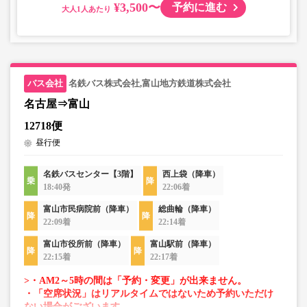
¥3,500〜
予約に進む
大人
名鉄バス株式会社,富山地方鉄道株式会社
名古屋⇒富山
12718便
昼行便
名鉄バスセンター【3階】
西上袋（降車）
18:40発
22:06着
富山市民病院前（降車）
総曲輪（降車）
22:09着
22:14着
富山市役所前（降車）
富山駅前（降車）
22:15着
22:17着
>・AM2～5時の間は「予約・変更」が出来ません。
・「空席状況」はリアルタイムではないため予約いただけ
ない場合がございます。