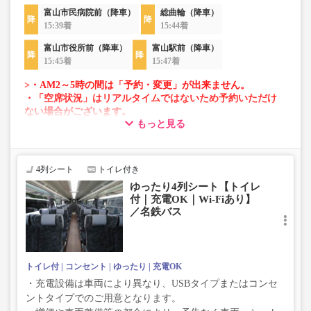
富山市民病院前（降車）
総曲輪（降車）
15:39着
15:44着
富山市役所前（降車）
富山駅前（降車）
15:45着
15:47着
>・AM2～5時の間は「予約・変更」が出来ません。
・「空席状況」はリアルタイムではないため予約いただけ
ない場合がございます。
もっと見る
・車両は予告なく変更となる場合がございます。これに伴
い、座席やシート設備が変更となる場合がございますの
で、あらかじめご了承ください。
4列シート
トイレ付き
ゆったり4列シート【トイレ
付｜充電OK｜Wi-Fiあり】
／名鉄バス
トイレ付
コンセント
ゆったり
充電OK
・充電設備は車両により異なり、USBタイプまたはコンセ
ントタイプでのご用意となります。