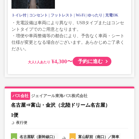
トイレ付
コンセント
フットレスト
Wi-Fi
ゆったり
充電OK
・充電設備は車両により異なり、USBタイプまたはコンセ
ントタイプでのご用意となります。
・増便や車両整備等の都合により、予告なく車両・シート
仕様が変更となる場合がございます。あらかじめご了承く
ださい。
¥4,300〜
予約に進む
大人
ジェイアール東海バス株式会社
名古屋⇒富山・金沢（北陸ドリーム名古屋）
1便
夜行便
名古屋駅（新幹線口）
富山駅前（南口）／降車