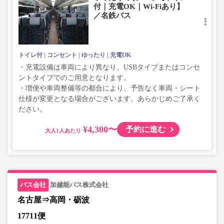
付｜充電OK｜Wi-Fiあり】
／名鉄バス
トイレ付
コンセント
ゆったり
充電OK
・充電設備は車両により異なり、USBタイプまたはコンセ
ントタイプでのご用意となります。
・増便や車両整備等の都合により、予告なく車両・シート
仕様が変更となる場合がございます。あらかじめご了承く
ださい。
¥4,300〜
予約に進む
大人
加越能バス株式会社
名古屋⇒高岡・砺波
17711便