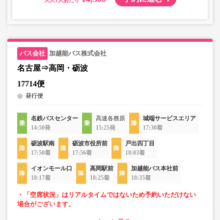
加越能バス株式会社
名古屋⇒高岡・砺波
17714便
昼行便
名鉄バスセンター
高速各務原
城端サービスエリア
14:50発
15:25発
17:30着
砺波駅南
砺波市役所前
戸出四丁目
17:50着
17:56着
18:03着
イオンモール口
高岡駅前
加越能バス本社前
18:17着
18:25着
18:35着
・「空席状況」はリアルタイムではないため予約いただけない
場合がございます。