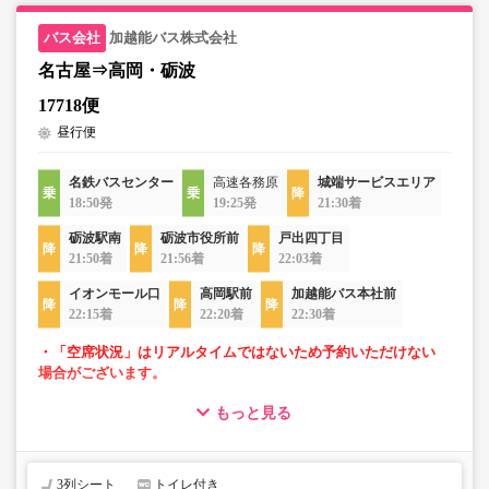
加越能バス株式会社
名古屋⇒高岡・砺波
17718便
昼行便
名鉄バスセンター
高速各務原
城端サービスエリア
18:50発
19:25発
21:30着
砺波駅南
砺波市役所前
戸出四丁目
21:50着
21:56着
22:03着
イオンモール口
高岡駅前
加越能バス本社前
22:15着
22:20着
22:30着
・「空席状況」はリアルタイムではないため予約いただけない
場合がございます。
もっと見る
・ゆったり過ごせる3列独立シート車両での運行
・長時間移動でも安心なトイレ付
・移動時間を快適に過ごせるWi-Fi付
3列シート
トイレ付き