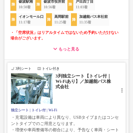
砺波駅南
砺波市役所前
戸出四丁目
10:50着
10:56着
11:03着
イオンモール口
高岡駅前
加越能バス本社前
11:17着
11:25着
11:35着
・「空席状況」はリアルタイムではないため予約いただけない
場合がございます。
もっと見る
・ゆったり過ごせる3列独立シート車両での運行
・長時間移動でも安心なトイレ付
・移動時間を快適に過ごせるWi-Fi付
3列シート
トイレ付き
3列独立シート【トイレ付｜
Wi-Fiあり】／加越能バス株
式会社
独立シート
トイレ付
Wi-Fi
・充電設備は車両により異なり、USBタイプまたはコンセ
ントタイプでのご用意となります。
・増便や車両整備等の都合により、予告なく車両・シート