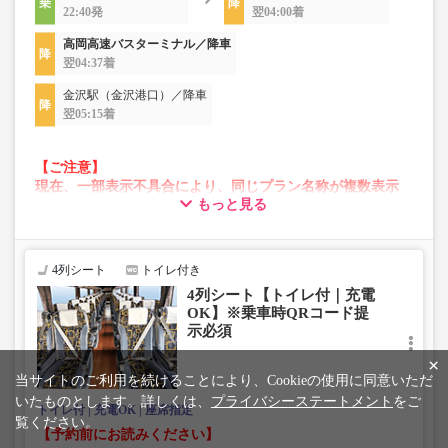
22:40発
翌04:00着
高岡高速バスターミナル／降車
翌04:37着
金沢駅（金沢港口）／降車
翌05:15着
【ご注意】
現在、一部表示不具合により、同じプラン名称が複数表示
もっと見る
される場合がございます。
その場合、予約操作途中でエラーが発生する可能性がござ
います。
お手数をおかけいたしますが、エラー表示が出た場合は、
4列シート
トイレ付き
異なる画像のプランからご予約いただきますようお願いい
4列シート【トイレ付｜充電
たします。
OK】※乗車時QRコード提
示必須
×
当サイトのご利用を続けることにより、Cookieの使用に同意いただ
いたものとします。詳しくは、
プライバシーステートメント
をご
トイレ付
充電OK
座席指定
覧ください。
【予約前にお読みください】