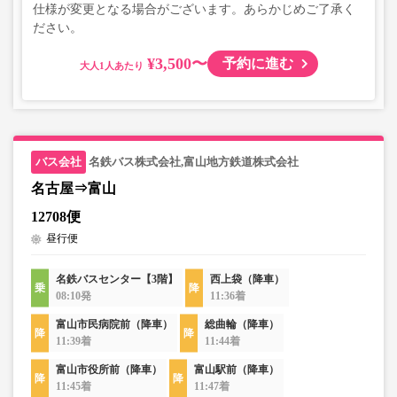
仕様が変更となる場合がございます。あらかじめご了承く
ださい。
¥3,500〜
予約に進む
大人
名鉄バス株式会社,富山地方鉄道株式会社
名古屋⇒富山
12708便
昼行便
名鉄バスセンター【3階】
西上袋（降車）
08:10発
11:36着
富山市民病院前（降車）
総曲輪（降車）
11:39着
11:44着
富山市役所前（降車）
富山駅前（降車）
11:45着
11:47着