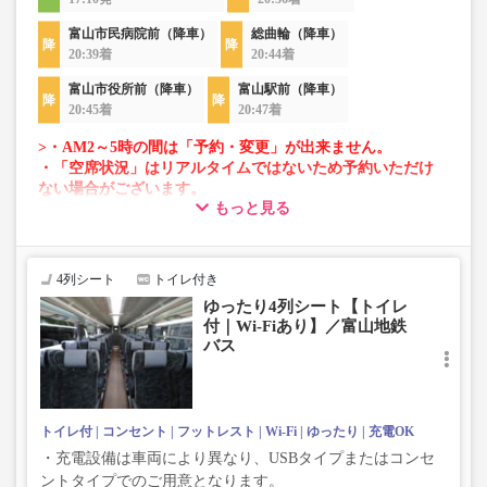
富山市民病院前（降車）
総曲輪（降車）
20:39着
20:44着
富山市役所前（降車）
富山駅前（降車）
20:45着
20:47着
>・AM2～5時の間は「予約・変更」が出来ません。
・「空席状況」はリアルタイムではないため予約いただけ
ない場合がございます。
もっと見る
・車両は予告なく変更となる場合がございます。これに伴
い、座席やシート設備が変更となる場合がございますの
で、あらかじめご了承ください。
4列シート
トイレ付き
ゆったり4列シート【トイレ
付｜Wi-Fiあり】／富山地鉄
バス
トイレ付
コンセント
フットレスト
Wi-Fi
ゆったり
充電OK
・充電設備は車両により異なり、USBタイプまたはコンセ
ントタイプでのご用意となります。